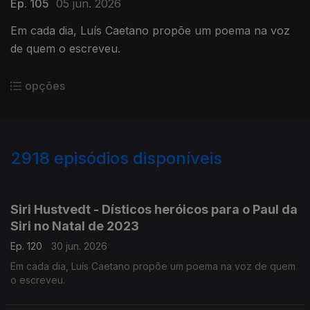
Ep. 105
05 jun. 2026
Em cada dia, Luís Caetano propõe um poema na voz
de quem o escreveu.
opções
2918
episódios disponíveis
936025
931375
927612
Siri Hustvedt - Dísticos heróicos para o Paul da
Siri no Natal de 2023
Ep. 120
30 jun. 2026
Em cada dia, Luís Caetano propõe um poema na voz de quem
o escreveu.