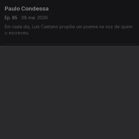
Paulo Condessa
Ep. 85
08 mai. 2026
Em cada dia, Luís Caetano propõe um poema na voz de quem
o escreveu.
Este conteúdo faz parte de Para
ouvir
SALTILLO Cromos
A Vida Breve
A Vida numa
de 86
Estante
Este conteúdo faz parte de Natália
Correia - 100 Anos