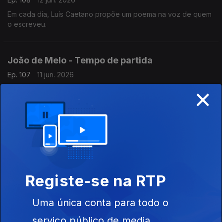
Em cada dia, Luís Caetano propõe um poema na voz de quem
o escreveu.
João de Melo - Tempo de partida
Ep. 107
11 jun. 2026
×
Em cada dia, Luís Caetano propõe um poema na voz de quem
o escreveu.
Nos 75 anos de José Jorge Letria
Ep. 106
08 jun. 2026
Em cada dia, Luís Caetano propõe um poema na voz de quem
o escreveu.
Registe-se na RTP
Uma única conta para todo o
No centenário de Allen Ginsberg: Canção
serviço público de media