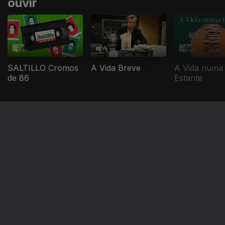
ouvir
SALTILLO Cromos
A Vida Breve
A Vida numa
de 86
Estante
Este conteúdo faz parte de Mais
ouvidos 2024
Vamos Todos
Bons Rapazes
Portugalex
Morrer