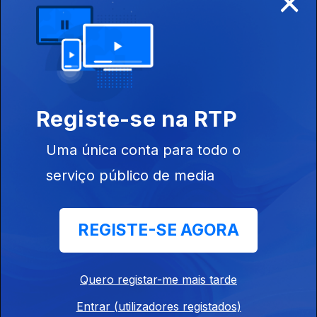
Linha de Apoio “Socorro, estou-me a passar!”
Quiz sobre Jorge Jesus
Ep. 138
13 jul. 2026
Tempo de Antena das pessoas que dizem “téni”.
Registe-se na RTP
Movimento Giríssimo, do Cotrim
Uma única conta para todo o
Ep. 137
10 jul. 2026
serviço público de media
Tempo de Antena das pessoas que se auto-citam.
REGISTE-SE AGORA
Portugueses vibram com Mundial de Xadrez
Ep. 136
09 jul. 2026
Jorge Jesus não desmente nem desmente.
Quero registar-me mais tarde
Entrar (utilizadores registados)