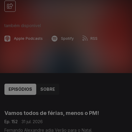
também disponível
Apple Podcasts
Spotify
RSS
EPISÓDIOS
SOBRE
943026
939592
935679
Vamos todos de férias, menos o PM!
Ep. 152
31 jul. 2026
Fernando Alexandre adia Verão para o Natal.