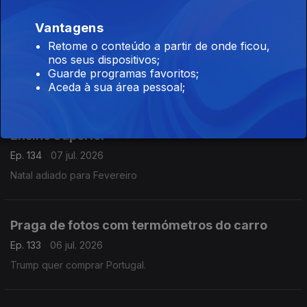
Roberta Medina organiza celebração da
Vantagens
Batalha de São Mamede
Retome o conteúdo a partir de onde ficou,
Ep. 135
08 jul. 2026
nos seus dispositivos;
Boletim Polínico com Luísa Sobral
Guarde programas favoritos;
Aceda à sua área pessoal;
Palmeirim apresenta Concurso de Acesso ao
Ensino Superior
Ep. 134
07 jul. 2026
Natal adiado para Fevereiro
Praga de fotos com termómetros do carro
Ep. 133
06 jul. 2026
Trump quer comprar Portugal.