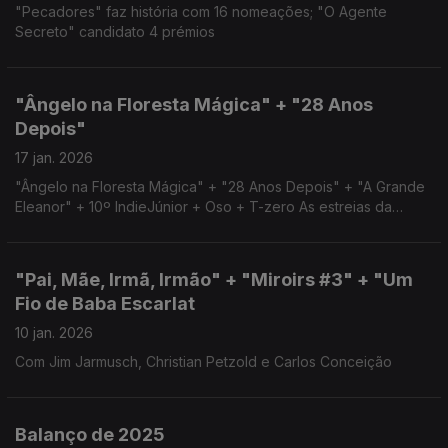
"Pecadores" faz história com 16 nomeações; "O Agente
Secreto" candidato 4 prémios
"Ângelo na Floresta Mágica" + "28 Anos
Depois"
17 jan. 2026
"Ângelo na Floresta Mágica" + "28 Anos Depois" + "A Grande
Eleanor" + 10º IndieJúnior + Oso + T-zero As estreias da
semana e curtas-metragens na sessão na RTP2
"Pai, Mãe, Irmã, Irmão" + "Miroirs #3" + "Um
Fio de Baba Escarlat
10 jan. 2026
Com Jim Jarmusch, Christian Petzold e Carlos Conceição
Balanço de 2025