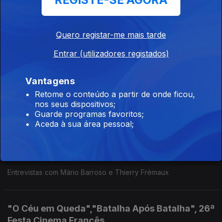
REGISTE-SE AGORA
16 out. 2025
Entrevistas com Jorge Cramez e os irmãos Arab e Tarzan
Nasser
Quero registar-me mais tarde
Entrar (utilizadores registados)
"Sombras", "Paraíso", 23º DocLisboa
Vantagens
11 out. 2025
Retome o conteúdo a partir de onde ficou,
Entrevistas com Jorge Cramez, Daniel Mota e Hélder Beja
nos seus dispositivos;
Guarde programas favoritos;
Aceda à sua área pessoal;
"Lavagante", "Lumière, A Aventura Continua",
31º CineEco
02 out. 2025
Entrevistas com Mário Barroso e Thierry Frémaux
"O Céu em Queda","Batalha Após Batalha", 26ª
Festa Cinema Francês