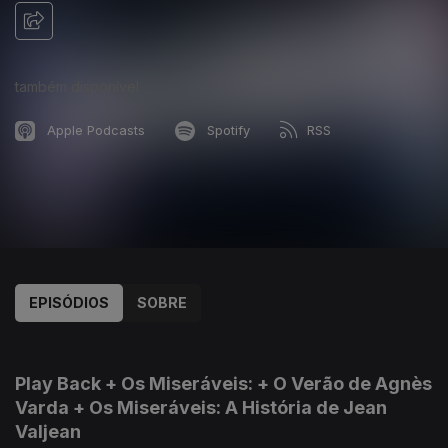
também disponível
Apple Podcasts
Spotify
RSS
EPISÓDIOS
SOBRE
927530
908910
891381
864686
846882
826321
806923
780765
761163
Play Back + Os Miseráveis: + O Verão de Agnès
Varda + Os Miseráveis: A História de Jean
Valjean