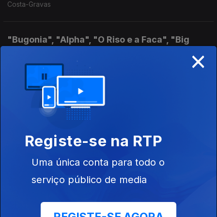
Costa-Gravas
"Bugonia", "Alpha", "O Riso e a Faca", "Big
×
Bang Henda"
30 out. 2025
Com Yorgos Lanthimos, Julia Ducournau, Cleo Diára, Fernanda
Polacow
"As Aves", "Springsteen: Deliver Me From
Nowhere"
Registe-se na RTP
23 out. 2025
Uma única conta para todo o
"As Aves", "Springsteen: Deliver Me From Nowhere", "O Velho
e a Espada" Entrevista com Pedro Magano e Fábio Powers
serviço público de media
"Era Uma vez Em Gaza", "Sombras"