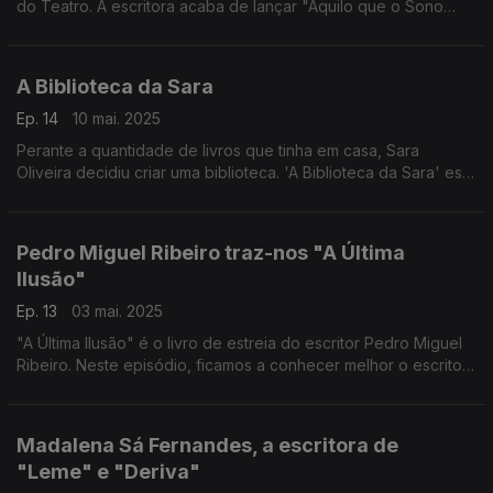
do Teatro. A escritora acaba de lançar "Aquilo que o Sono
Esconde", o seu terceiro romance.
A Biblioteca da Sara
Ep. 14
10 mai. 2025
Perante a quantidade de livros que tinha em casa, Sara
Oliveira decidiu criar uma biblioteca. 'A Biblioteca da Sara' está
aberta a todos.
Pedro Miguel Ribeiro traz-nos "A Última
llusão"
Ep. 13
03 mai. 2025
"A Última Ilusão" é o livro de estreia do escritor Pedro Miguel
Ribeiro. Neste episódio, ficamos a conhecer melhor o escritor.
Rita da Nova fala-nos sobre o novo livro "Apesar do Sangue".
Madalena Sá Fernandes, a escritora de
"Leme" e "Deriva"