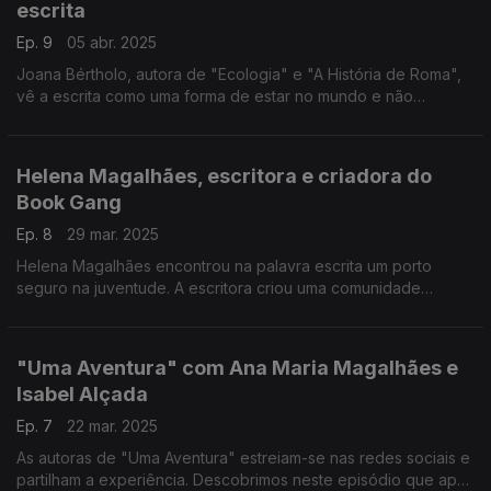
escrita
Ep. 9
05 abr. 2025
Joana Bértholo, autora de "Ecologia" e "A História de Roma",
vê a escrita como uma forma de estar no mundo e não
imaginava que pudesse ser um ofício.
Helena Magalhães, escritora e criadora do
Book Gang
Ep. 8
29 mar. 2025
Helena Magalhães encontrou na palavra escrita um porto
seguro na juventude. A escritora criou uma comunidade
literária nas redes sociais que transformou num clube de livros
"Uma Aventura" com Ana Maria Magalhães e
Isabel Alçada
Ep. 7
22 mar. 2025
As autoras de "Uma Aventura" estreiam-se nas redes sociais e
partilham a experiência. Descobrimos neste episódio que após