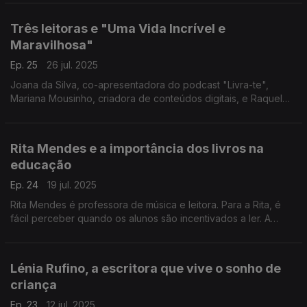
Famílias Felizes".
Três leitoras e "Uma Vida Incrível e
Maravilhosa"
Ep. 25
26 jul. 2025
Joana da Silva, co-apresentadora do podcast "Livra-te",
Mariana Mousinho, criadora de conteúdos digitais, e Raquel
Bargão, leitora e fã de Emily Henry, juntam-se para falar sobre
o mais recente livro de Emily Henry.
Rita Mendes e a importância dos livros na
educação
Ep. 24
19 jul. 2025
Rita Mendes é professora de música e leitora. Para a Rita, é
fácil perceber quando os alunos são incentivados a ler. A
professora defende estratégias que promovam a leitura entre
os mais jovens
Lénia Rufino, a escritora que vive o sonho de
criança
Ep. 23
12 jul. 2025