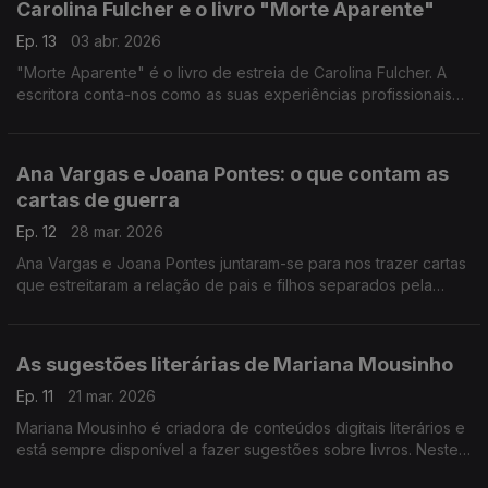
Carolina Fulcher e o livro "Morte Aparente"
Ep. 13
03 abr. 2026
"Morte Aparente" é o livro de estreia de Carolina Fulcher. A
escritora conta-nos como as suas experiências profissionais
além-fronteiras têm impacto na sua escrita e como foi escrever
o primeiro livro.
Ana Vargas e Joana Pontes: o que contam as
cartas de guerra
Ep. 12
28 mar. 2026
Ana Vargas e Joana Pontes juntaram-se para nos trazer cartas
que estreitaram a relação de pais e filhos separados pela
guerra.
As sugestões literárias de Mariana Mousinho
Ep. 11
21 mar. 2026
Mariana Mousinho é criadora de conteúdos digitais literários e
está sempre disponível a fazer sugestões sobre livros. Neste
episódio, a escritora Mafalda Santos fala do mais recente livro