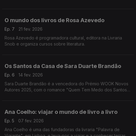
América, onde tem sido responsável pela tradução de vários
livros brasileiros
O mundo dos livros de Rosa Azevedo
Ep. 7
21 fev. 2026
Rosa Azevedo é programadora cultural, editora na Livraria
Snob e organiza cursos sobre literatura.
Os Santos da Casa de Sara Duarte Brandão
Ep. 6
14 fev. 2026
Sara Duarte Brandão é a vencedora do Prémio WOOK Novos
Autores 2025, com o romance "Quem Tem Medo dos Santos
da Casa". A escritora é co-fundadora da Truz Truz Editora e
dedica a sua vida à cultura
Ana Coelho: viajar o mundo de livro a livro
Ep. 5
07 fev. 2026
Ana Coelho é uma das fundadoras da livraria "Palavra de
Viajante", em Lisboa, e leva-nos a viajar e a conhecer terras