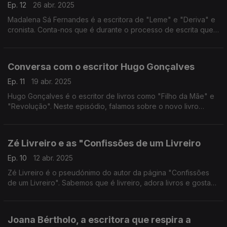
Ep. 12
26 abr. 2025
Madalena Sá Fernandes é a escritora de "Leme" e "Deriva" e
cronista. Conta-nos que é durante o processo de escrita que
descobre o que vai escrever.
Conversa com o escritor Hugo Gonçalves
Ep. 11
19 abr. 2025
Hugo Gonçalves é o escritor de livros como "Filho da Mãe" e
"Revolução". Neste episódio, falamos sobre o novo livro
"Filho do Pai" e do percurso do escritor. Hugo Gonçalves fala-
nos ainda dos últimos livros que tem lido.
Zé Livreiro e as "Confissões de um Livreiro
Ep. 10
12 abr. 2025
Zé Livreiro é o pseudónimo do autor da página "Confissões
de um Livreiro". Sabemos que é livreiro, adora livros e gosta
quando lhe pedem sugestões literárias. É um "farmacêutico da
alma".
Joana Bértholo, a escritora que respira a