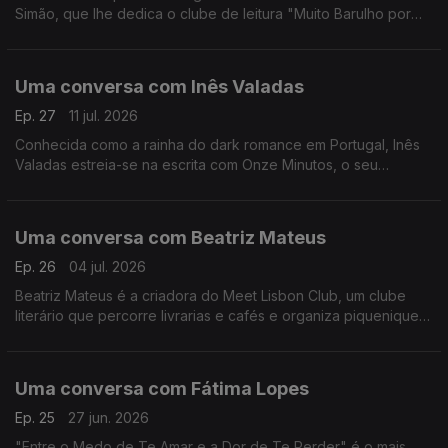
Simão, que lhe dedica o clube de leitura "Muito Barulho por
Ler". Nas redes sociais, é Tamára Reads, onde partilha
sugestões de leitura.
Uma conversa com Inês Valadas
Ep. 27
11 jul. 2026
Conhecida como a rainha do dark romance em Portugal, Inês
Valadas estreia-se na escrita com Onze Minutos, o seu
primeiro livro.
Uma conversa com Beatriz Mateus
Ep. 26
04 jul. 2026
Beatriz Mateus é a criadora do Meet Lisbon Club, um clube
literário que percorre livrarias e cafés e organiza piqueniques
literários. Neste episódio, acompanhamos também a
apresentação da 4ª edição do Book 2.0
Uma conversa com Fátima Lopes
Ep. 25
27 jun. 2026
"Entre o Medo de Te Amar e a Dor de Te Perder" é o mais