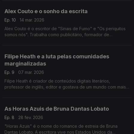
"Terra Estreita"
Alex Couto e o sonho da escrita
Ep. 10
14 mar. 2026
Alex Couto é o escritor de "Sinais de Fumo" e "Os periquitos
somos nós". Trabalha como publicitário, formador de
"storytelling" e tem no Brasil o próximo passo que quer dar.
Filipe Heath e a luta pelas comunidades
marginalizadas
Ep. 9
07 mar. 2026
Filipe Heath é criador de conteúdos digitais literários,
professor de inglês, editor e gostava de um mundo com mais
diversidade literária. Neste episódio, Filipa Almeida Mendes
fala-nos sobre o livro "O Efeito Matilda"
As Horas Azuis de Bruna Dantas Lobato
Ep. 8
28 fev. 2026
"Horas Azuis" é o nome do romance de estreia de Bruna
Dantas Lobato. A escritora vive nos Estados Unidos da