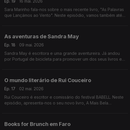
Ep. 19
16 mai. 2026
Sara Marinho fala-nos sobre o mais recente livro, "As Palavras
que Lançámos ao Vento". Neste episódio, vamos também até
Évora de boleia no comboio literário.
As aventuras de Sandra May
Ep. 18
09 mai. 2026
Sandra May é escritora e uma grande aventureira. Já andou
por Portugal de bicicleta para promover um dos seus livros e
agora traz-nos uma nova edição de "Tu Mataste-me Primeiro"
O mundo literário de Rui Couceiro
Ep. 17
02 mai. 2026
Rui Couceiro é escritor e comissário do festival BABELL. Neste
episódio, apresenta-nos o seu novo livro, A Mais Bela
Maldição, e fala-nos do seu percurso no mercado literário - de
editor a autor.
Books for Brunch em Faro