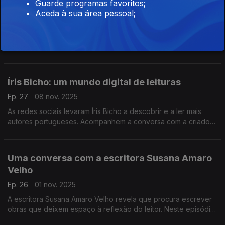
Guarde programas favoritos;
Filipa Amorim e o amor pelos thrillers
Aceda à sua área pessoal;
Ep. 28
15 nov. 2025
Filipa Amorim influenciada por thrillers nórdicos, escreveu A
Corrente e A Noite da Tempestade. A escritora revela que o
seu terceiro livro deve ser publicado em abril e volta a ter
Santa Cruz como palco.
Íris Bicho: um mundo digital de leituras
Ep. 27
08 nov. 2025
As redes sociais levaram Íris Bicho a descobrir e a ler mais
autores portugueses. Acompanhem a conversa com a criadora
de conteúdos literários. Neste episódio, passamos também
pela Livraria Tigre de Papel, em Lisboa.
Uma conversa com a escritora Susana Amaro
Velho
Ep. 26
01 nov. 2025
A escritora Susana Amaro Velho revela que procura escrever
obras que deixem espaço à reflexão do leitor. Neste episódio,
Miguel D'Alte fala também sobre o seu novo livro "Todas as