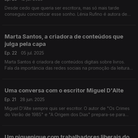
Desde cedo que queria ser escritora, mas só mais tarde
conseguiu concretizar esse sonho. Lénia Rufino é autora de
"O Lugar das Árvores Tristes" e "Silêncio no Coração dos
Pássaros" e não quer parar de escrever.
Marta Santos, a criadora de conteúdos que
julga pela capa
Ep. 22
05 jul. 2025
Marta Santos é criadora de conteúdos digitais sobre livros.
Fala da importância das redes sociais na promoção da leitura,
dá dicas sobre livros, conta-nos como surgiu o podcast "Julgo
pela Capa" e o Clube do Livro E&M.
Uma conversa com o escritor Miguel D'Alte
Ep. 21
28 jun. 2025
Miguel D'Alte sempre quis ser escritor. O autor de "Os Crimes
do Verão de 1985" e "A Origem dos Dias" prepara-se para
lançar um novo policial.
Um piquenique com trabalhadores liberais do