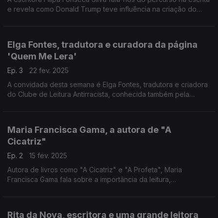
e revela como Donald Trump teve influência na criação do
livro "Admirável Mundo Verde". Também acompanhamos a
entrega do Prémio Wook Novos Autores.
Elga Fontes, tradutora e curadora da página
'Quem Me Lera'
Ep. 3
22 fev. 2025
A convidada desta semana é Elga Fontes, tradutora e criadora
do Clube de Leitura Antirracista, conhecida também pela
página 'Quem Me Lera'. Neste episódio, visitamos ainda a
Livraria 100.ª Página, em Braga.
Maria Francisca Gama, a autora de "A
Cicatriz"
Ep. 2
15 fev. 2025
Autora de livros como "A Cicatriz" e "A Profeta", Maria
Francisca Gama fala sobre a importância da leitura,
independentemente do livro escolhido. Descobrimos também
que livros andam a ler estudantes do ensino secundário.
Rita da Nova, escritora e uma grande leitora