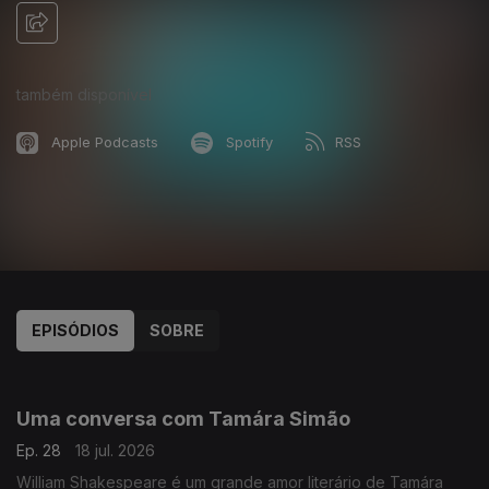
também disponível
Apple Podcasts
Spotify
RSS
EPISÓDIOS
SOBRE
926144
907487
889222
852539
833381
828335
Uma conversa com Tamára Simão
Ep. 28
18 jul. 2026
William Shakespeare é um grande amor literário de Tamára