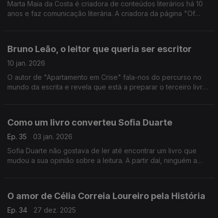
Marta Maia da Costa é criadora de conteúdos literários há 10
anos e faz comunicação literária. A criadora da página "Of
Waves and Pages" explica a importância do trabalho entre
editoras e os jovens nas redes sociais.
Bruno Leão, o leitor que queria ser escritor
10 jan. 2026
O autor de "Apartamento em Crise" fala-nos do percurso no
mundo da escrita e revela que está a preparar o terceiro livro.
Neste episódio, revelamos mais sobre a nova edição do
cheque-livro com a APEL.
Como um livro converteu Sofia Duarte
Ep. 35
03 jan. 2026
Sofia Duarte não gostava de ler até encontrar um livro que
mudou a sua opinião sobre a leitura. A partir daí, ninguém a
parou e agora é criadora de conteúdos literários.
O amor de Célia Correia Loureiro pela História
Ep. 34
27 dez. 2025