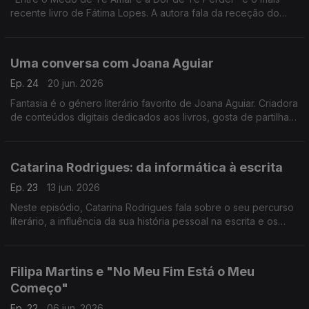
recente livro de Fátima Lopes. A autora fala da receção do
público, da descoberta do BookTok e revela que já tem um
novo tema em mente para o próximo livro.
Uma conversa com Joana Aguiar
Ep. 24
20 jun. 2026
Fantasia é o género literário favorito de Joana Aguiar. Criadora
de conteúdos digitais dedicados aos livros, gosta de partilhar
recomendações nas redes sociais e está sempre disponível
para falar sobre leituras.
Catarina Rodrigues: da informática à escrita
Ep. 23
13 jun. 2026
Neste episódio, Catarina Rodrigues fala sobre o seu percurso
literário, a influência da sua história pessoal na escrita e os
projetos que tem em mãos.
Filipa Martins e "No Meu Fim Está o Meu
Começo"
Ep. 22
06 jun. 2026