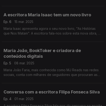
40 anos de amizade, Ana Maria Magalhães e Isabel Alçada
continuam a surpreender-se.
A escritora Maria Isaac tem um novo livro
Ep. 6
15 mar. 2025
Maria Isaac apresenta agora o seu novo livro, "As Histórias
que Nos Matam". A escritora fala-nos sobre esta nova obra, o
percurso que tem feito no mundo literário e o romance
histórico que está a preparar.
Maria João, BookToker e criadora de
conteúdos digitais
Ep. 5
08 mar. 2025
Maria João Faria, mais conhecida como MJ Reads nas redes
sociais, conta com milhares de seguidores que procuram as
suas recomendações literárias.
Conversa com a escritora Filipa Fonseca Silva
Ep. 4
01 mar. 2025
A escritora Filipa Fonseca Silva fala-nos do percurso na escrita