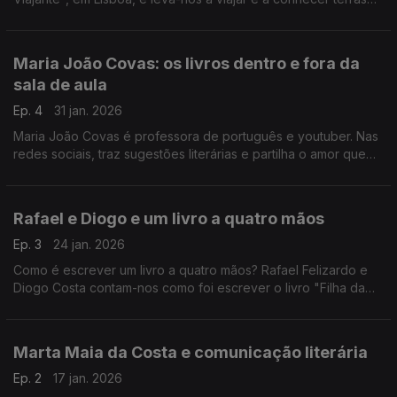
desconhecidas através dos livros.
Maria João Covas: os livros dentro e fora da
sala de aula
Ep. 4
31 jan. 2026
Maria João Covas é professora de português e youtuber. Nas
redes sociais, traz sugestões literárias e partilha o amor que
sente pelos livros. As suas aulas são marcadas por dez
minutos de leitura no final da lição.
Rafael e Diogo e um livro a quatro mãos
Ep. 3
24 jan. 2026
Como é escrever um livro a quatro mãos? Rafael Felizardo e
Diogo Costa contam-nos como foi escrever o livro "Filha da
Minha Mãe"
Marta Maia da Costa e comunicação literária
Ep. 2
17 jan. 2026