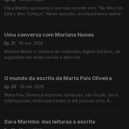
Filipa Martins apresenta o seu mais recente livro, "No Meu Fim
Está o Meu Começo". Neste episódio, acompanhamos também
a iniciativa "Acampar com Histórias". Bruno Leão convida os
ouvintes a conhecer o livro "Um a Zero".
Uma conversa com Mariana Nunes
Ep. 21
30 mai. 2026
Mariana Nunes é criadora de conteúdos digitais literários, dá
sugestões nas redes sociais e adora ler.
O mundo da escrita de Marta Pais Oliveira
Ep. 20
23 mai. 2026
Marta Pais Oliveira já escreveu romances, não-ficção, livros
infantojuvenis, textos para teatro e até para um circo. A
escritora acaba de lançar "Como Caminhar Num Pântano" e
conta-nos tudo neste episódio.
Sara Marinho: das leituras à escrita