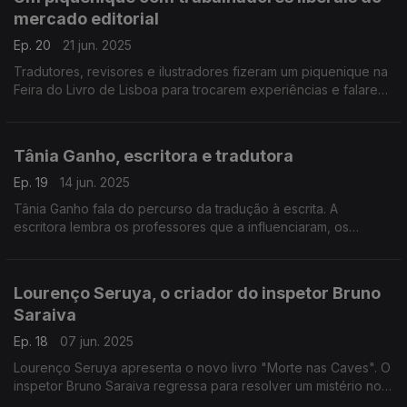
mercado editorial
Ep. 20
21 jun. 2025
Tradutores, revisores e ilustradores fizeram um piquenique na
Feira do Livro de Lisboa para trocarem experiências e falarem
dos desafios que enfrentam. Ouvimos Marta Ferreira, Mónia
Filipe, Catarina Fernandes e Tiago M.
Tânia Ganho, escritora e tradutora
Ep. 19
14 jun. 2025
Tânia Ganho fala do percurso da tradução à escrita. A
escritora lembra os professores que a influenciaram, os
desafios criativos da tradução e a emoção de dar voz a
autores como David Lodge e Leïla Slimani.
Lourenço Seruya, o criador do inspetor Bruno
Saraiva
Ep. 18
07 jun. 2025
Lourenço Seruya apresenta o novo livro "Morte nas Caves". O
inspetor Bruno Saraiva regressa para resolver um mistério no
Porto. O autor admite criar uma nova saga no futuro.