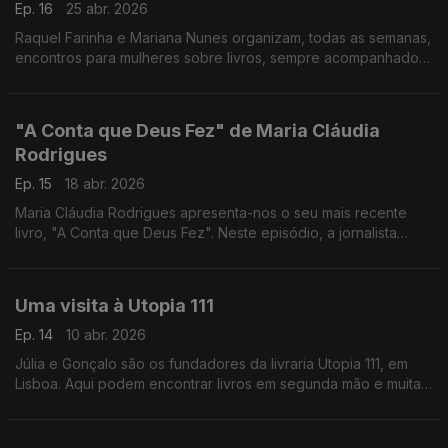
Ep. 16
25 abr. 2026
Raquel Farinha e Mariana Nunes organizam, todas as semanas,
encontros para mulheres sobre livros, sempre acompanhados
de boa conversa e comida. Este clube do livro chama-se
Books for Brunch e acontece em Faro
"A Conta que Deus Fez" de Maria Cláudia
Rodrigues
Ep. 15
18 abr. 2026
Maria Cláudia Rodrigues apresenta-nos o seu mais recente
livro, "A Conta que Deus Fez". Neste episódio, a jornalista
Alexandra Madeira leva-nos até a uma sessão do Clube Sénior
do Porto.
Uma visita à Utopia 111
Ep. 14
10 abr. 2026
Júlia e Gonçalo são os fundadores da livraria Utopia 111, em
Lisboa. Aqui podem encontrar livros em segunda mão e muitas
atividades. Uma conversa gravada numa livraria em
funcionamento