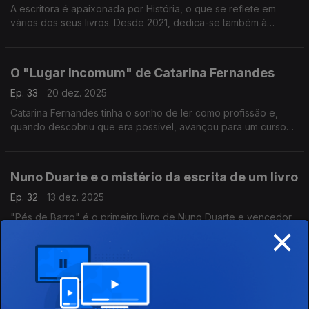
A escritora é apaixonada por História, o que se reflete em
vários dos seus livros. Desde 2021, dedica-se também à
tradução. O próximo livro será publicado em 2026.
O "Lugar Incomum" de Catarina Fernandes
Ep. 33
20 dez. 2025
Catarina Fernandes tinha o sonho de ler como profissão e,
quando descobriu que era possível, avançou para um curso
de revisão de texto. Catarina é também tradutora e dá
conselhos de português na página "Lugar Incomum"
Nuno Duarte e o mistério da escrita de um livro
Ep. 32
13 dez. 2025
"Pés de Barro" é o primeiro livro de Nuno Duarte e vencedor
×
do Prémio LeYa 2024. O autor queria compreender como se
escrevia um romance e, após várias tentativas, aventurou-se
na escrita de "Pés de Barro".
É tempo de morangos e Bruna Martiolli
Ep. 31
06 dez. 2025