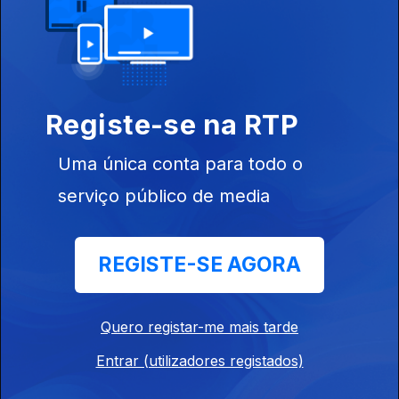
699385
Ep. 26
25 jun. 2023
Registe-se na RTP
Uma única conta para todo o
serviço público de media
Ep. 25
18 jun. 2023
REGISTE-SE AGORA
Quero registar-me mais tarde
Entrar (utilizadores registados)
Ep. 24
11 jun. 2023