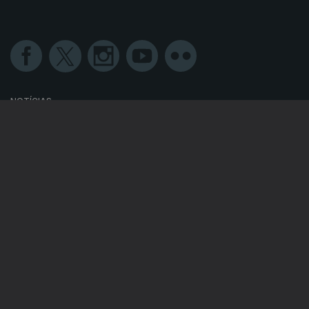
NOTÍCIAS
DESPORTO
TELEVISÃO
RÁDIO
RTP ARQUIVOS
RTP ENSINA
RTP PLAY
EM DIRETO
REVER PROGRAMAS
CONCURSOS
PERGUNTAS FREQUENTES
CONTACTOS