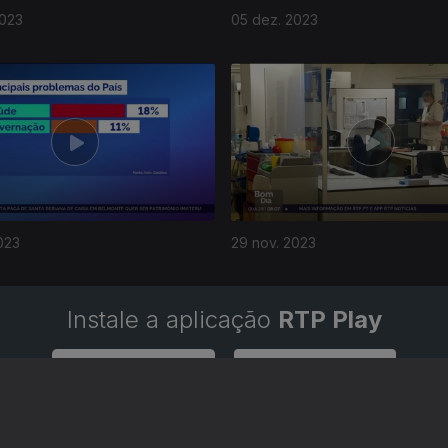
2023
05 dez. 2023
023
29 nov. 2023
Instale a aplicação
RTP Play
Disponível para iOS, Android, Apple TV, Android TV e CarPlay