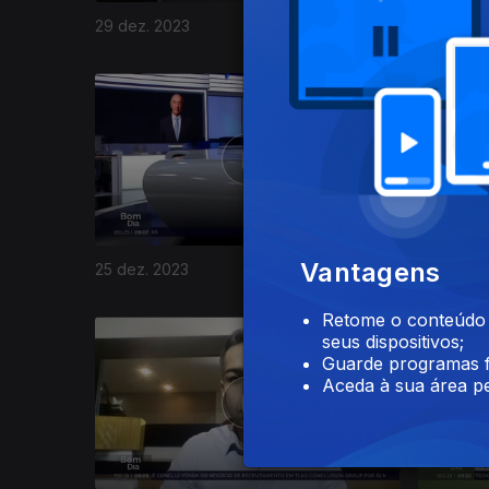
29 dez. 2023
28 dez. 
Vantagens
25 dez. 2023
22 dez. 2
Retome o conteúdo a
734863
seus dispositivos;
Guarde programas f
Aceda à sua área pe