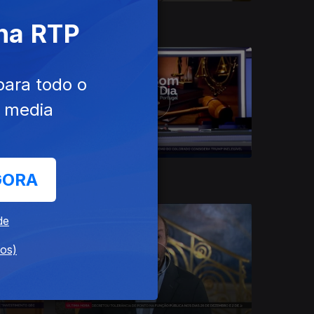
26 dez. 2023
 na RTP
para todo o
e media
20 dez. 2023
GORA
de
dos)