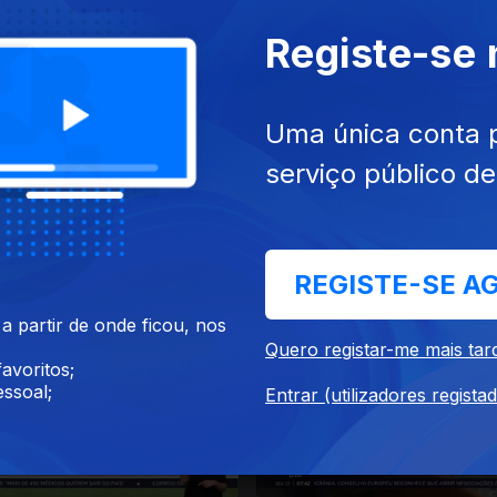
2023
27 dez. 2023
Registe-se
Uma única conta 
serviço público d
023
21 dez. 2023
REGISTE-SE A
 partir de onde ficou, nos
Quero registar-me mais tar
avoritos;
ssoal;
Entrar (utilizadores regista