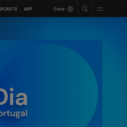
DCASTS
APP
Entrar