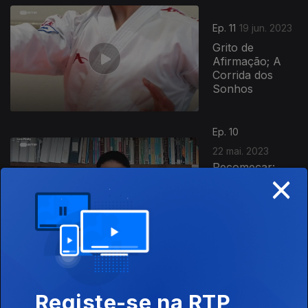
Ep. 11
19 jun. 2023
Grito de
Afirmação; A
Corrida dos
Sonhos
690164
Ep. 10
22 mai. 2023
Recomeçar:
×
José Pinhal /
Sonho
Realizado:
Joaquim
Saudade (de
Sousa)
Registe-se na RTP