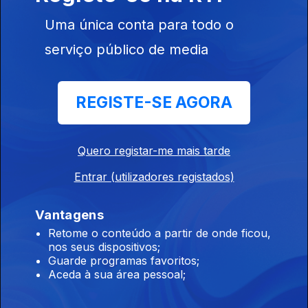
Ep. 9
08 mai. 2023
Uma única conta para todo o
serviço público de media
REGISTE-SE AGORA
Ep. 8
17 abr. 2023
Grande Plano,
(A)Mar e
Quero registar-me mais tarde
Poemas
Entrar (utilizadores registados)
Vantagens
Retome o conteúdo a partir de onde ficou,
nos seus dispositivos;
06 abr. 2023
Guarde programas favoritos;
Aceda à sua área pessoal;