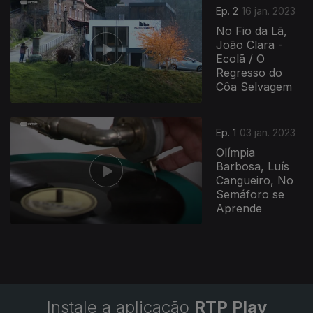
Ep. 2
16 jan. 2023
No Fio da Lã,
João Clara -
Ecolã / O
Regresso do
Côa Selvagem
663338
Ep. 1
03 jan. 2023
Olímpia
Barbosa, Luís
Cangueiro, No
Semáforo se
Aprende
Instale a aplicação
RTP Play