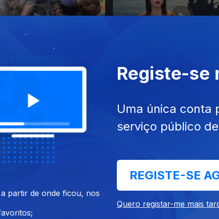
023
20 dez. 2023
Registe-se
Uma única conta 
serviço público d
REGISTE-SE A
023
13 dez. 2023
 partir de onde ficou, nos
Quero registar-me mais tar
avoritos;