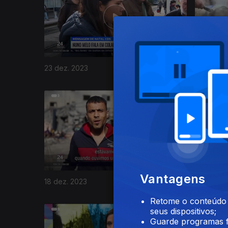
23 dez. 2023
21 dez. 2
Vantagens
18 dez. 2023
14 dez. 2
Retome o conteúdo a
seus dispositivos;
Guarde programas f