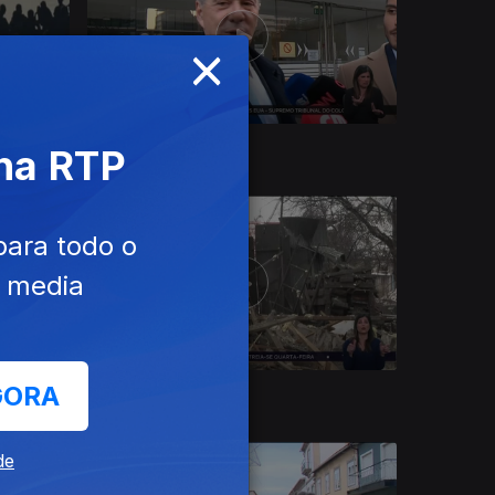
×
19 dez. 2023
 na RTP
para todo o
e media
GORA
12 dez. 2023
de