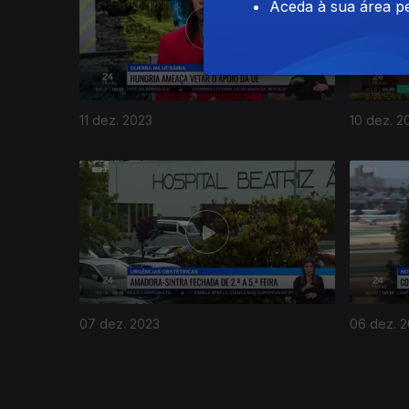
Aceda à sua área pe
11 dez. 2023
10 dez. 2
732386
07 dez. 2023
06 dez. 