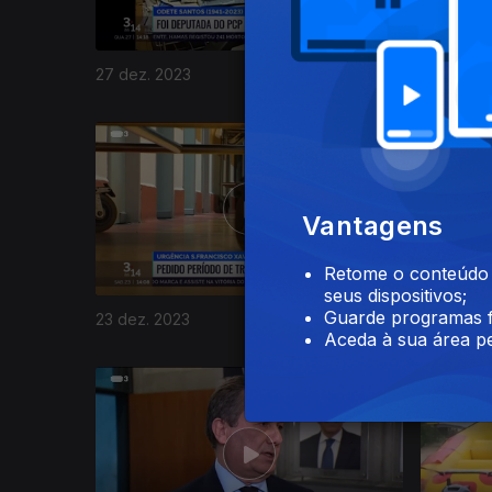
27 dez. 2023
26 dez. 
736327
Vantagens
Retome o conteúdo a
seus dispositivos;
Guarde programas f
23 dez. 2023
22 dez. 2
Aceda à sua área pe