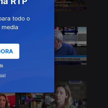
 na RTP
24 dez. 2023
para todo o
e media
GORA
de
20 dez. 2023
dos)