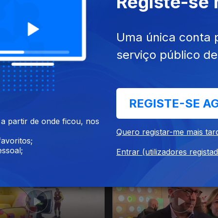
Registe-se
2023
25 dez. 2023
Uma única conta 
serviço público d
REGISTE-SE A
 partir de onde ficou, nos
Quero registar-me mais tar
avoritos;
023
21 dez. 2023
ssoal;
Entrar (utilizadores regista