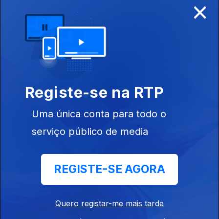
×
Ep. 27
02 jul. 2023
Registe-se na RTP
Ep. 26
25 jun. 2023
Uma única conta para todo o
serviço público de media
REGISTE-SE AGORA
Ep. 25
18 jun. 2023
Quero registar-me mais tarde