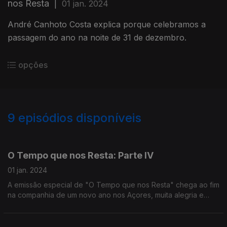
nos Resta
|
01 jan. 2024
André Canhoto Costa explica porque celebramos a
passagem do ano na noite de 31 de dezembro.
opções
9
episódios disponíveis
663072
O Tempo que nos Resta: Parte IV
01 jan. 2024
A emissão especial de "O Tempo que nos Resta" chega ao fim
na companhia de um novo ano nos Açores, muita alegria e
ainda "Portugalex", testemunhos de quem nos acompanha e
uma atuação exclusiva da artista Charli Elle.