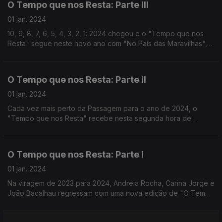
O Tempo que nos Resta: Parte III
01 jan. 2024
10, 9, 8, 7, 6, 5, 4, 3, 2, 1: 2024 chegou e o "Tempo que nos
Resta" segue neste novo ano com "No País das Maravilhas",
"Diz-me com quem passas" e beijinhos de Pedro Mafama para
todos.
O Tempo que nos Resta: Parte II
01 jan. 2024
Cada vez mais perto da Passagem para o ano de 2024, o
"Tempo que nos Resta" recebe nesta segunda hora de
emissão um episódio especial de "Crónicas Portuguesas" e
uma atuação inédita de Expresso Transatlântico.
O Tempo que nos Resta: Parte I
01 jan. 2024
Na viragem de 2023 para 2024, Andreia Rocha, Carina Jorge e
João Bacalhau regressam com uma nova edição de "O Tempo
que nos Resta". Nesta primeira hora, com Joana Barrios, INÊS
APENAS e muitos outros convidados especiais