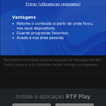
mistério, crime e muito mais.
Entrar (utilizadores registados)
O Tempo que nos Resta: Parte II
Vantagens
01 jan. 2023
Retome o conteúdo a partir de onde ficou,
Na segunda hora desta emissão especial de Passagem de
nos seus dispositivos;
Ano, Carina Jorge e João Bacalhau relembram portugueses
Guarde programas favoritos;
com tradições de ano novo, ouvintes, mistério, crime e muito
Aceda à sua área pessoal;
mais.
O Tempo que nos Resta: Parte I
01 jan. 2023
Na primeira hora desta emissão especial de Passagem de Ano,
Carina Jorge e João Bacalhau trazem consigo: portugueses
com tradições de ano novo, ouvintes, mistério, crime e muito
mais.
Instale a aplicação
RTP Play