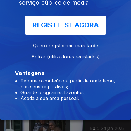
serviço público de media
REGISTE-SE AGORA
Ep. 7
07 fev. 2023
Quero registar-me mais tarde
Entrar (utilizadores registados)
668138
Vantagens
Ep. 6
31 jan. 2023
Retome o conteúdo a partir de onde ficou,
nos seus dispositivos;
Guarde programas favoritos;
Aceda à sua área pessoal;
Ep. 5
24 jan. 2023