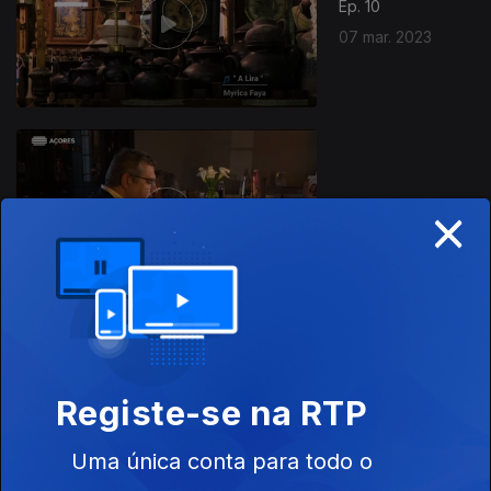
Ep. 10
07 mar. 2023
×
Ep. 9
28 fev. 2023
Ep. 8
14 fev. 2023
Registe-se na RTP
Uma única conta para todo o