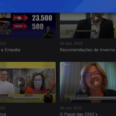
2023
04 dez. 2023
 e Empatia
Recomendações de Inverno
023
28 nov. 2023
iva
O Papel das ONG´s