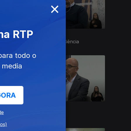
×
 na RTP
13 dez. 2023
Comunicação em Ciência
para todo o
e media
GORA
07 dez. 2023
de
Algoritmos
dos)