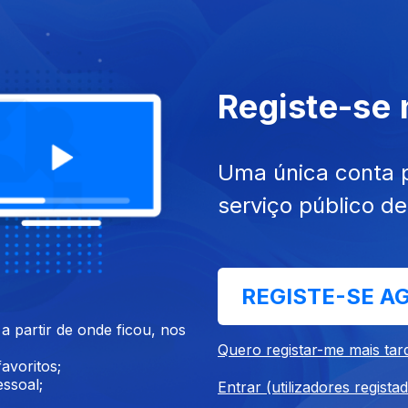
Registe-se
023
14 dez. 2023
ndamos a Ler
Doces
Uma única conta 
serviço público d
REGISTE-SE A
 partir de onde ficou, nos
023
08 dez. 2023
Quero registar-me mais tar
ias na Língua
Regiões Transfronteiriças
avoritos;
ssoal;
Entrar (utilizadores regista