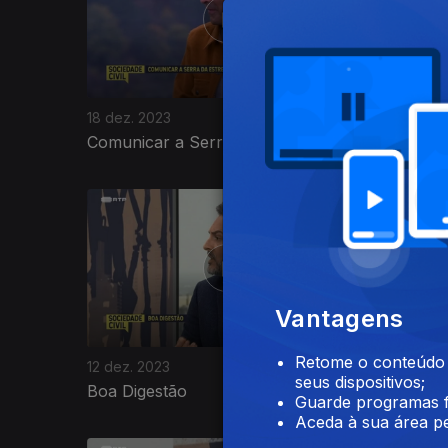
18 dez. 2023
15 dez. 2
Comunicar a Serra da Estrela
O Que A
733134
Vantagens
Retome o conteúdo a
12 dez. 2023
11 dez. 2
seus dispositivos;
Boa Digestão
Influênc
Guarde programas f
Aceda à sua área pe