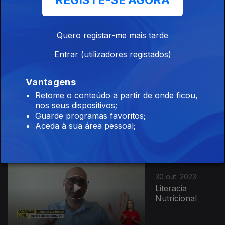
REGISTE-SE AGORA
01 nov. 2023
Check-Up
Quero registar-me mais tarde
Entrar (utilizadores registados)
Vantagens
31 out. 2023
Retome o conteúdo a partir de onde ficou,
A Maior Aliança
nos seus dispositivos;
do Mundo
Guarde programas favoritos;
Aceda à sua área pessoal;
30 out. 2023
Literacia
Nutricional