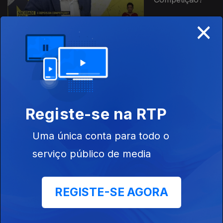
×
10 nov. 2023
Pecados
Mortais: Inveja
e Ira
Registe-se na RTP
Uma única conta para todo o
09 nov. 2023
serviço público de media
Pecados
Mortais:
Preguiça
REGISTE-SE AGORA