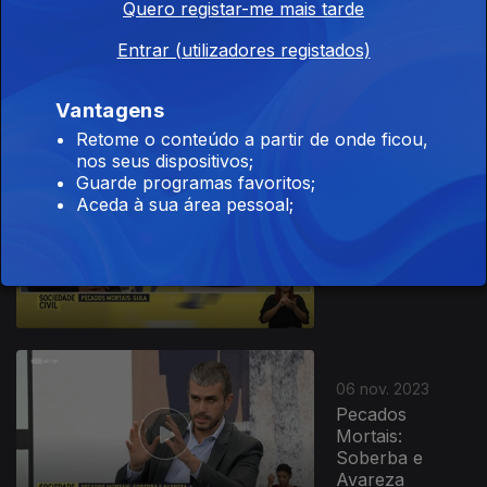
Quero registar-me mais tarde
08 nov. 2023
Entrar (utilizadores registados)
Pecados
Mortais: Luxúria
Vantagens
Retome o conteúdo a partir de onde ficou,
nos seus dispositivos;
Guarde programas favoritos;
Aceda à sua área pessoal;
07 nov. 2023
Pecados
Mortais: Gula
725776
06 nov. 2023
Pecados
Mortais:
Soberba e
Avareza