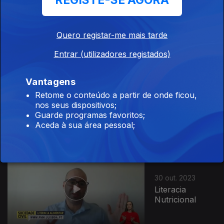
REGISTE-SE AGORA
01 nov. 2023
Check-Up
Quero registar-me mais tarde
Entrar (utilizadores registados)
Vantagens
31 out. 2023
Retome o conteúdo a partir de onde ficou,
A Maior Aliança
nos seus dispositivos;
do Mundo
Guarde programas favoritos;
Aceda à sua área pessoal;
30 out. 2023
Literacia
Nutricional