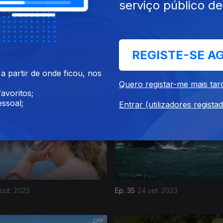
serviço público d
REGISTE-SE A
 partir de onde ficou, nos
nov. 2023
Ep. 40
29 out. 2023
Quero registar-me mais tar
avoritos;
ssoal;
Entrar (utilizadores regista
 out. 2023
Ep. 35
24 set. 2023