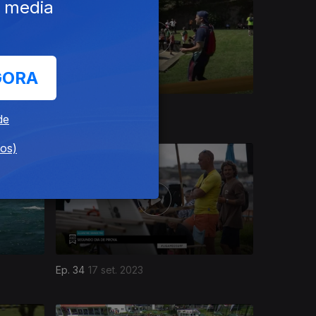
e media
GORA
Ep. 39
22 out. 2023
de
dos)
Ep. 34
17 set. 2023