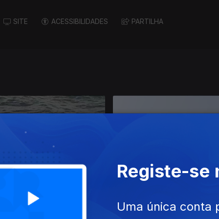
SITE
ACESSIBILIDADES
PARTILHA
Registe-se
 dez. 2023
Ep. 44
03 dez. 2023
Uma única conta 