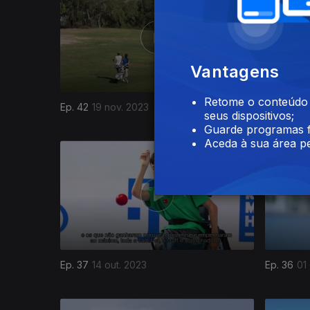
Vantagens
Retome o conteúdo a
Ep. 42
19 nov. 2023
Ep. 41
05 
seus dispositivos;
Guarde programas f
Aceda à sua área pe
715933
Ep. 37
14 out. 2023
Ep. 36
01