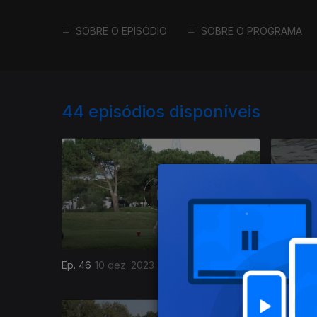
SOBRE O EPISÓDIO
SOBRE O PROGRAMA
44
episódios disponíveis
Ep. 46
10 dez. 2023
Ep. 45
09