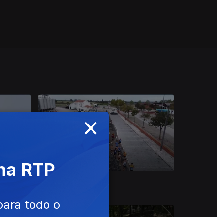
×
 na RTP
Ep. 43
26 nov. 2023
para todo o