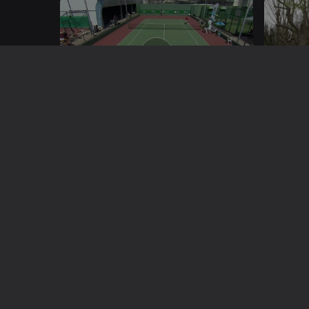
Ep. 16
16 abr. 2023
Ep. 15
09 
674995
Ep. 12
19 mar. 2023
Ep. 11
18 