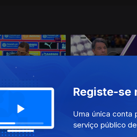
Registe-se
 dez. 2023
Ep. 39
10 dez. 2023
Uma única conta 
serviço público d