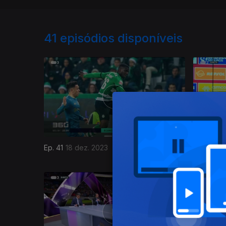
41
episódios disponíveis
Ep. 41
18 dez. 2023
Ep. 40
17