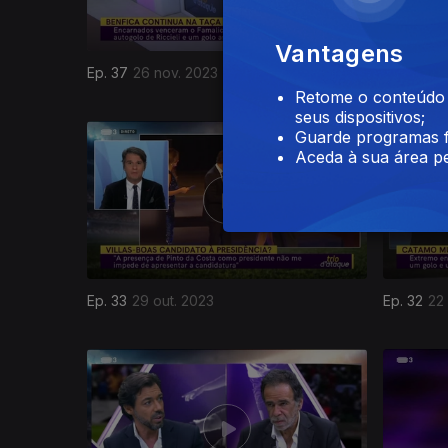
Vantagens
Ep. 37
26 nov. 2023
Ep. 36
19
Retome o conteúdo a
seus dispositivos;
720184
Guarde programas f
Aceda à sua área pe
Ep. 33
29 out. 2023
Ep. 32
22