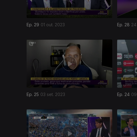
Ep. 29
01 out. 2023
Ep. 28
24
Ep. 25
03 set. 2023
Ep. 24
09
691749