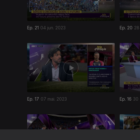
Ep. 21
04 jun. 2023
Ep. 20
28
Ep. 17
07 mai. 2023
Ep. 16
30 