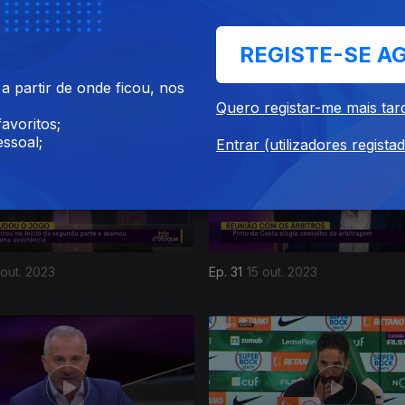
REGISTE-SE A
 nov. 2023
Ep. 35
12 nov. 2023
 partir de onde ficou, nos
Quero registar-me mais tar
avoritos;
ssoal;
Entrar (utilizadores regista
 out. 2023
Ep. 31
15 out. 2023