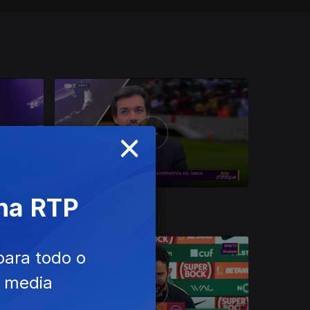
×
 na RTP
Ep. 38
03 dez. 2023
para todo o
e media