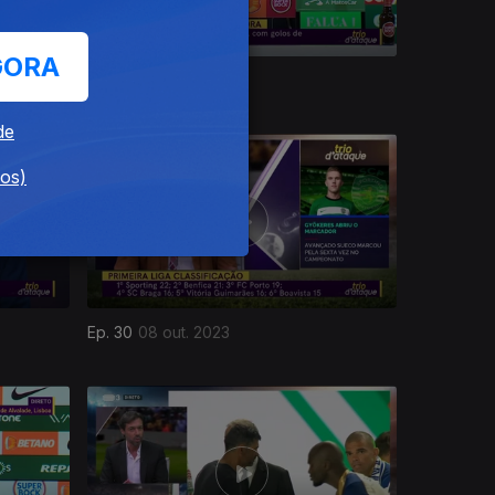
GORA
Ep. 34
05 nov. 2023
de
dos)
Ep. 30
08 out. 2023