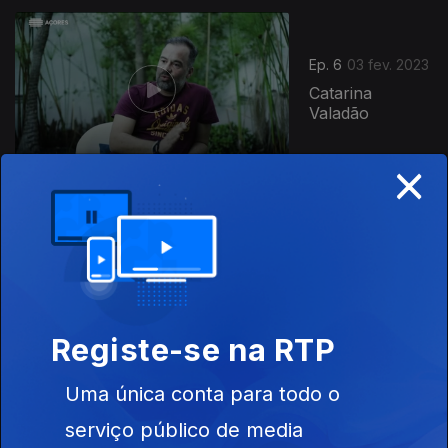
Ep. 6
03 fev. 2023
Catarina
Valadão
×
Ep. 5
27 jan. 2023
Pedro Almeida
Maia
Registe-se na RTP
Uma única conta para todo o
Ep. 4
20 jan. 2023
serviço público de media