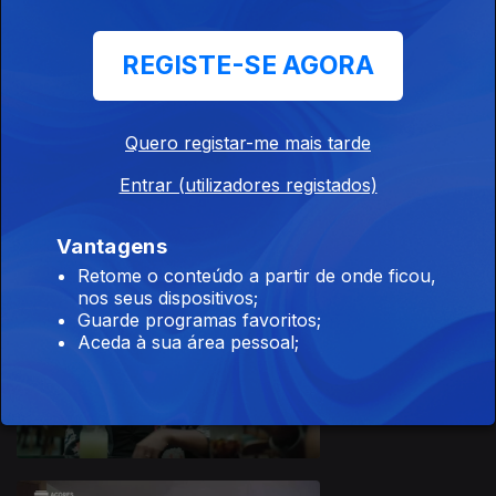
Luís Godinho
REGISTE-SE AGORA
Quero registar-me mais tarde
Ep. 3
13 jan. 2023
Entrar (utilizadores registados)
Ana Lopes
Vantagens
Retome o conteúdo a partir de onde ficou,
nos seus dispositivos;
750538
Guarde programas favoritos;
Aceda à sua área pessoal;
Ep. 2
06 jan. 2023