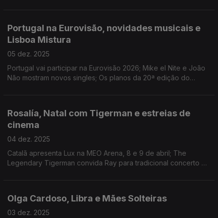
2026; Tomora anunciados para o palco Heineken do festival;
clássicos de Natal no Top 100
Portugal na Eurovisão, novidades musicais e
Lisboa Mistura
05 dez. 2025
Portugal vai participar na Eurovisão 2026; Mike el Nite e João
Não mostram novos singles; Os planos da 20ª edição do
Lisboa Mistura.
Rosalía, Natal com Tigerman e estreias de
cinema
04 dez. 2025
Catalã apresenta Lux na MEO Arena, 8 e 9 de abril; The
Legendary Tigerman convida Ray para tradicional concerto de
Natal na ZdB; «Justa» e «Na Linha da Frente» são os filmes
Antena 3 da semana.
Olga Cardoso, Libra e Mães Solteiras
03 dez. 2025