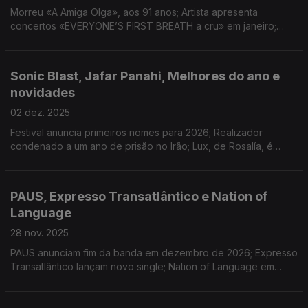
Morreu «A Amiga Olga», aos 91 anos; Artista apresenta
concertos «EVERYONE’S FIRST BREATH a cru» em janeiro;
Mães Solteiras é o novo projeto de André Henriques, Pedro
Cobrado, Quim Albergaria e Ricardo Martins.
Sonic Blast, Jafar Panahi, Melhores do ano e
novidades
02 dez. 2025
Festival anuncia primeiros nomes para 2026; Realizador
condenado a um ano de prisão no Irão; Lux, de Rosalía, é
álbum do ano para a Consequence; First Breath After Coma e
Salvador Sobral lançam resultado de residência
PAUS, Expresso Transatlântico e Nation of
Language
28 nov. 2025
PAUS anunciam fim da banda em dezembro de 2026; Expresso
Transatlântico lançam novo single; Nation of Language em
entrevista à Antena 3, em dia de concerto em Lisboa.