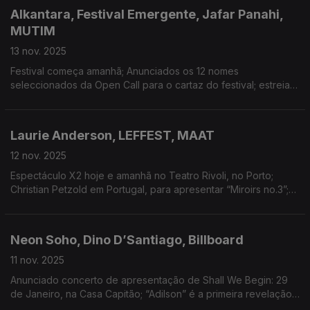
Alkantara, Festival Emergente, Jafar Panahi,
MUTIM
13 nov. 2025
Festival começa amanhã; Anunciados os 12 nomes
seleccionados da Open Call para o cartaz do festival; estreia
hoje “Foi Só Um Acidente”; anunciada 2ª edição do Fórum
MUTIM
Laurie Anderson, LEFFEST, MAAT
12 nov. 2025
Espectáculo X2 hoje e amanhã no Teatro Rivoli, no Porto;
Christian Petzold em Portugal, para apresentar “Miroirs no.3”;
inaugurada exposição de Pedro Casqueiro
Neon Soho, Dino D’Santiago, Billboard
11 nov. 2025
Anunciado concerto de apresentação de Shall We Begin: 29
de Janeiro, na Casa Capitão; “Adilson” é a primeira revelação
da programação de 2026 do Coliseu do Porto; Michael