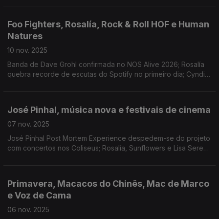
Jackson bate recorde
Foo Fighters, Rosalía, Rock & Roll HOF e Human
Natures
10 nov. 2025
Banda de Dave Grohl confirmada no NOS Alive 2026; Rosalía
quebra recorde de escutas do Spotify no primeiro dia; Cyndi
Lauper, Outkast e White Stripes entre a classe de 2025; Banda
portuguesa lança o primeiro álbum.
José Pinhal, música nova e festivais de cinema
07 nov. 2025
José Pinhal Post Mortem Experience despedem-se do projeto
com concertos nos Coliseus; Rosalía, Sunflowers e Lisa Sereno
com álbuns novos; Começam hoje os festivais LEFFEST e
Cinanima.
Primavera, Macacos do Chinês, Mac de Marco
e Voz de Cama
06 nov. 2025