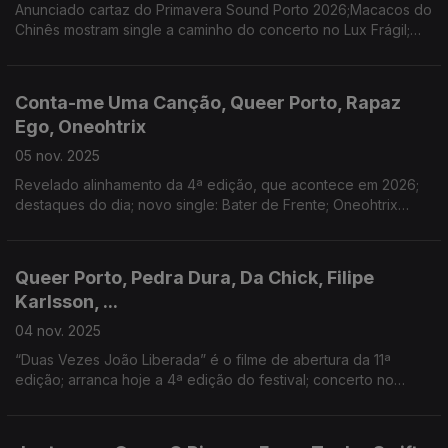
Anunciado cartaz do Primavera Sound Porto 2026;Macacos do
Chinês mostram single a caminho do concerto no Lux Frágil;
Mac DeMarco atua em Portugal em setembro de 2026; Voz de
Cama ao Vivo no Tivoli BBVA com nova data.
Conta-me Uma Canção, Queer Porto, Rapaz
Ego, Oneohtrix
05 nov. 2025
Revelado alinhamento da 4ª edição, que acontece em 2026;
destaques do dia; novo single: Bater de Frente; Oneohtrix
Point Never no Theatro Circo este fim-de-semana
Queer Porto, Pedra Dura, Da Chick, Filipe
Karlsson, ...
04 nov. 2025
“Duas Vezes João Liberada” é o filme de abertura da 11ª
edição; arranca hoje a 4ª edição do festival; concerto no
B.Leza; novo single: “Parece, Parece”; Guitarras ao Alto:
alteração na programação de Domingo