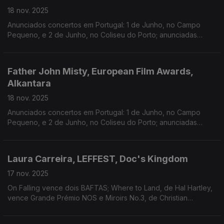
18 nov. 2025
Anunciados concertos em Portugal: 1 de Junho, no Campo
Pequeno, e 2 de Junho, no Coliseu do Porto; anunciadas
nomeações; “violetas”, de Vânia Doutel Vaz, a partir de Sexta-
feira, no TBA
Father John Misty, European Film Awards,
Alkantara
18 nov. 2025
Anunciados concertos em Portugal: 1 de Junho, no Campo
Pequeno, e 2 de Junho, no Coliseu do Porto; anunciadas
nomeações; “violetas”, de Vânia Doutel Vaz, a partir de Sexta-
feira, no TBA
Laura Carreira, LEFFEST, Doc's Kingdom
17 nov. 2025
On Falling vence dois BAFTAS; Where to Land, de Hal Hartley,
vence Grande Prémio NOS e Miroirs No.3, de Christian
Petzold, o Grande Prémio do Júri João Bénard da Costa;
sessões abertas ao público esta semana, em Odemira