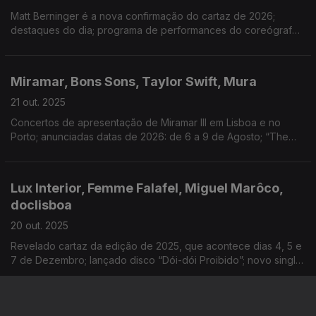
Matt Berninger é a nova confirmação do cartaz de 2026;
destaques do dia; programa de performances do coreógrafo
britânico-polaco no Porto; concerto na Casa da Música
Miramar, Bons Sons, Taylor Swift, Mura
21 out. 2025
Concertos de apresentação de Miramar III em Lisboa e no
Porto; anunciadas datas de 2026: de 6 a 9 de Agosto; “The
Life of a Showgirl” mantém domínio das tabelas; novo single
“Éden”, com Lazy
Lux Interior, Femme Falafel, Miguel Marôco,
doclisboa
20 out. 2025
Revelado cartaz da edição de 2025, que acontece dias 4, 5 e
7 de Dezembro; lançado disco “Dói-dói Proibido”; novo single:
“Graça”; destaque diário da programação
Wolf Alice, MXGPU, Agenda e Cinema