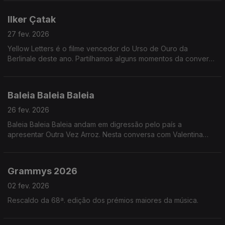
vai acontecer no palco desta icónica sala.
Ilker Çatak
27 fev. 2026
Yellow Letters é o filme vencedor do Urso de Ouro da
Berlinale deste ano. Partilhamos alguns momentos da conversa
de Teresa Vieira com o realizador no festival.
Baleia Baleia Baleia
26 fev. 2026
Baleia Baleia Baleia andam em digressão pelo país a
apresentar Outra Vez Arroz. Nesta conversa com Valentina
Jesus, falam sobre resistência, empatia, plataformas digitais e
a influência de Hieronymus Bosch na capa.
Grammys 2026
02 fev. 2026
Rescaldo da 68ª. edição dos prémios maiores da música.