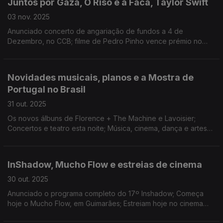
Juntos por Gaza, O Riso e a Faca, Taylor Swift
03 nov. 2025
Anunciado concerto de angariação de fundos a 4 de
Dezembro, no CCB; filme de Pedro Pinho vence prémio no
SEMINCI; 1 mês no top 200 da Billboard com “The Life of a
Showgirl”
Novidades musicais, planos e a Mostra de
Portugal no Brasil
31 out. 2025
Os novos álbuns de Florence + The Machine e Lavoisier;
Concertos e teatro esta noite; Música, cinema, dança e artes
plásticas na Mostra de Portugal contemporâneo no Brasil.
InShadow, Mucho Flow e estreias de cinema
30 out. 2025
Anunciado o programa completo do 17º Inshadow; Começa
hoje o Mucho Flow, em Guimarães; Estreiam hoje no cinema
«Alpha», de Julia Ducournau, e «O Riso e a Faca», de Pedro