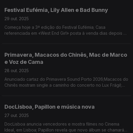
Pinho, com selo Antena 3.
Festival Eufémia, Lily Allen e Bad Bunny
29 out. 2025
Começa hoje a 3ª edição do Festival Eufémia; Casa
referenciada em «West End Girl» posta à venda dias depois da
edição do álbum; Inquérito revela que republicanos estão
contra Bad Bunny no intervalo do Super Bowl.
Primavera, Macacos do Chinês, Mac de Marco
e Voz de Cama
28 out. 2025
Anunciado cartaz do Primavera Sound Porto 2026;Macacos do
Chinês mostram single a caminho do concerto no Lux Frágil;
Mac DeMarco atua em Portugal em setembro de 2026; Voz de
Cama ao Vivo no Tivoli BBVA com nova data.
DocLisboa, Papillon e música nova
27 out. 2025
DocLisboa anuncia vencedores e mostra filmes no Cinema
Ideal, em Lisboa; Papillon revela que novo álbum se chamará