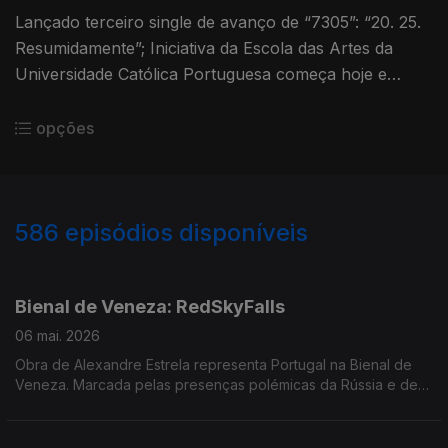
Lançado terceiro single de avanço de “7305”: “20. 25.
Resumidamente”; Iniciativa da Escola das Artes da
Universidade Católica Portuguesa começa hoje e
segue até 4 de Julho
opções
586
episódios disponíveis
901000
890248
886135
881223
Bienal de Veneza: RedSkyFalls
06 mai. 2026
Obra de Alexandre Estrela representa Portugal na Bienal de
Veneza. Marcada pelas presenças polémicas da Rússia e de
Israel, a mostra de arte vai de 9 de maio a 22 de novembro. O
João Torgal esteve na apresentação, em Lisboa.