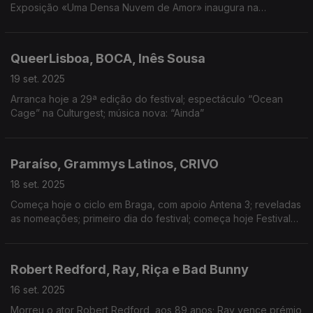
Exposição «Uma Densa Nuvem de Amor» inaugura na
Universidade Nova; Começa a 20ª edição do FIDANC; Museu
Nacional de Arte Antiga encerra para obras a 29 de setembro.
QueerLisboa, BOCA, Inês Sousa
19 set. 2025
Arranca hoje a 29ª edição do festival; espectáculo “Ocean
Cage” na Culturgest; música nova: “Ainda”
Paraíso, Grammys Latinos, CRIVO
18 set. 2025
Começa hoje o ciclo em Braga, com apoio Antena 3; reveladas
as nomeações; primeiro dia do festival; começa hoje Festival
dedicado às obras de mulheres compositoras - da Idade
Média ao presente
Robert Redford, Ray, Riça e Bad Bunny
16 set. 2025
Morreu o ator Robert Redford, aos 89 anos; Ray vence prémio