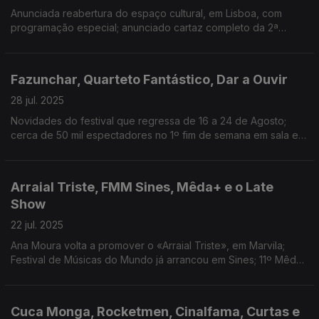
Anunciada reabertura do espaço cultural, em Lisboa, com
programação especial; anunciado cartaz completo da 2ª
edição, que acontece de 12 a 14 de Setembro; lançado
primeiro trailer
Fazunchar, Quarteto Fantástico, Dar a Ouvir
28 jul. 2025
Novidades do festival que regressa de 16 a 24 de Agosto;
cerca de 50 mil espectadores no 1º fim de semana em sala em
Portugal; exposição Três Campos patente até 31 de Agosto
Arraial Triste, FMM Sines, Mêda+ e o Late
Show
22 jul. 2025
Ana Moura volta a promover o «Arraial Triste», em Marvila;
Festival de Músicas do Mundo já arrancou em Sines; 11º Mêda+
começa esta semana; CBS cancela Late Show com Stephen
Colbert.
Cuca Monga, Rocketmen, Cinalfama, Curtas e