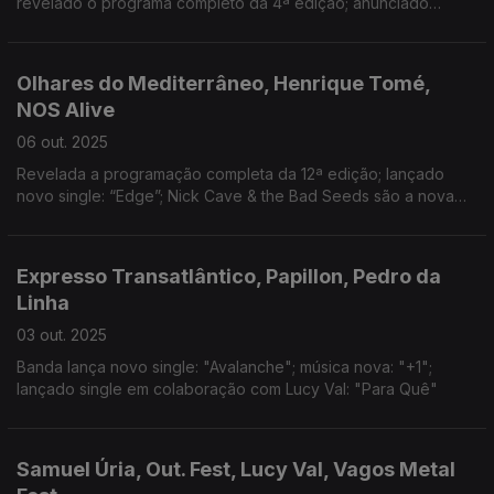
revelado o programa completo da 4ª edição; anunciado
programa da 3ª edição; celebração de 25 anos de carreira
acontece no dia 18 de outubro, na Voz do Operário.
Olhares do Mediterrâneo, Henrique Tomé,
NOS Alive
06 out. 2025
Revelada a programação completa da 12ª edição; lançado
novo single: “Edge”; Nick Cave & the Bad Seeds são a nova
confirmação para 2026
Expresso Transatlântico, Papillon, Pedro da
Linha
03 out. 2025
Banda lança novo single: "Avalanche"; música nova: "+1";
lançado single em colaboração com Lucy Val: "Para Quê"
Samuel Úria, Out. Fest, Lucy Val, Vagos Metal