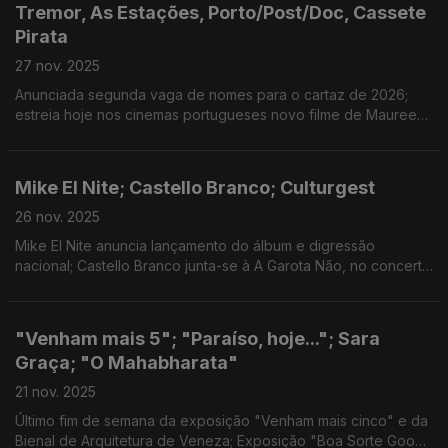
Tremor, As Estações, Porto/Post/Doc, Cassete
Pirata
27 nov. 2025
Anunciada segunda vaga de nomes para o cartaz de 2026;
estreia hoje nos cinemas portugueses novo filme de Maureen
Fazendeiro; “Infinito Infinito, Na Imaginação Da Matéria”
amanhã no festival; novidades para 2026
Mike El Nite; Castello Branco; Culturgest
26 nov. 2025
Mike El Nite anuncia lançamento do álbum e digressão
nacional; Castello Branco junta-se à A Garota Não, no concerto
em Lisboa; Culturgest apresenta nova temporada
"Venham mais 5"; "Paraíso, hoje..."; Sara
Graça; "O Mahabharata"
21 nov. 2025
Último fim de semana da exposição "Venham mais cinco" e da
Bienal de Arquitetura de Veneza; Exposição "Boa Sorte Good