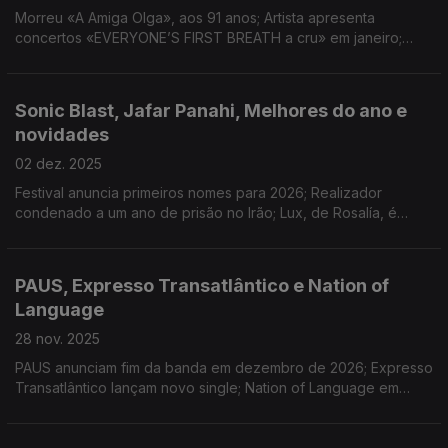
Morreu «A Amiga Olga», aos 91 anos; Artista apresenta
concertos «EVERYONE’S FIRST BREATH a cru» em janeiro;
Mães Solteiras é o novo projeto de André Henriques, Pedro
Cobrado, Quim Albergaria e Ricardo Martins.
Sonic Blast, Jafar Panahi, Melhores do ano e
novidades
02 dez. 2025
Festival anuncia primeiros nomes para 2026; Realizador
condenado a um ano de prisão no Irão; Lux, de Rosalía, é
álbum do ano para a Consequence; First Breath After Coma e
Salvador Sobral lançam resultado de residência
PAUS, Expresso Transatlântico e Nation of
Language
28 nov. 2025
PAUS anunciam fim da banda em dezembro de 2026; Expresso
Transatlântico lançam novo single; Nation of Language em
entrevista à Antena 3, em dia de concerto em Lisboa.