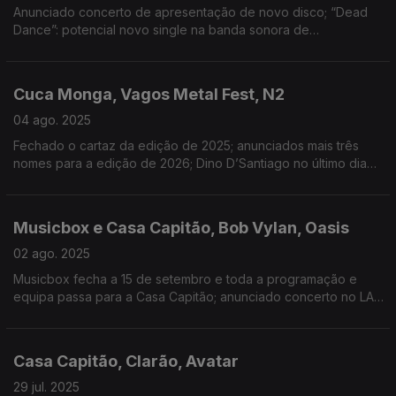
Anunciado concerto de apresentação de novo disco; “Dead
Dance”: potencial novo single na banda sonora de
Wednesday; anunciados concertos para Setembro e Outubro;
espaços encerrados devido ao estado de alerta
Cuca Monga, Vagos Metal Fest, N2
04 ago. 2025
Fechado o cartaz da edição de 2025; anunciados mais três
nomes para a edição de 2026; Dino D’Santiago no último dia
da 7ª edição do festival
Musicbox e Casa Capitão, Bob Vylan, Oasis
02 ago. 2025
Musicbox fecha a 15 de setembro e toda a programação e
equipa passa para a Casa Capitão; anunciado concerto no LAV
- Lisboa ao Vivo a 8 de Outubro; 1ª entrevista desde o início
da tour de reunião, com Noel Gallagher
Casa Capitão, Clarão, Avatar
29 jul. 2025