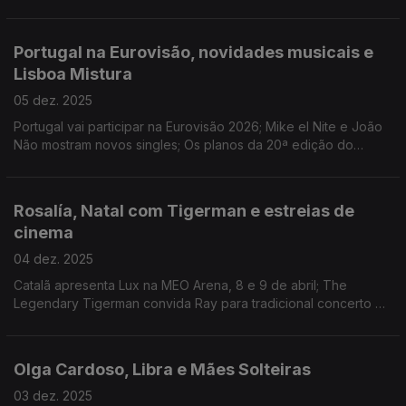
2026; Tomora anunciados para o palco Heineken do festival;
clássicos de Natal no Top 100
Portugal na Eurovisão, novidades musicais e
Lisboa Mistura
05 dez. 2025
Portugal vai participar na Eurovisão 2026; Mike el Nite e João
Não mostram novos singles; Os planos da 20ª edição do
Lisboa Mistura.
Rosalía, Natal com Tigerman e estreias de
cinema
04 dez. 2025
Catalã apresenta Lux na MEO Arena, 8 e 9 de abril; The
Legendary Tigerman convida Ray para tradicional concerto de
Natal na ZdB; «Justa» e «Na Linha da Frente» são os filmes
Antena 3 da semana.
Olga Cardoso, Libra e Mães Solteiras
03 dez. 2025