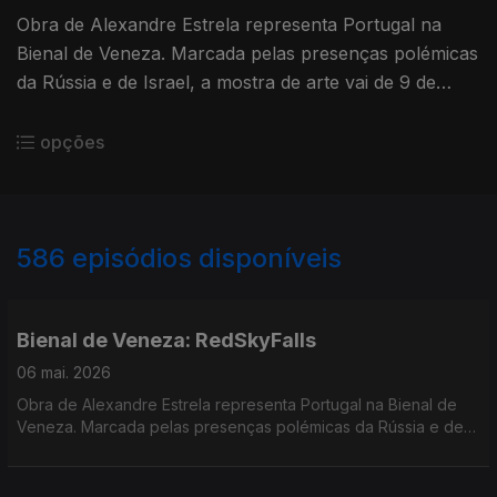
Obra de Alexandre Estrela representa Portugal na
Bienal de Veneza. Marcada pelas presenças polémicas
da Rússia e de Israel, a mostra de arte vai de 9 de
maio a 22 de novembro. O João Torgal esteve na
apresentação, em Lisboa.
opções
586
episódios disponíveis
901000
890248
886135
881223
876629
869614
864957
861123
Bienal de Veneza: RedSkyFalls
06 mai. 2026
Obra de Alexandre Estrela representa Portugal na Bienal de
Veneza. Marcada pelas presenças polémicas da Rússia e de
Israel, a mostra de arte vai de 9 de maio a 22 de novembro. O
João Torgal esteve na apresentação, em Lisboa.