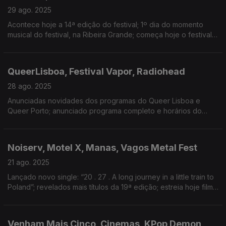
29 ago. 2025
Acontece hoje a 14ª edição do festival; 1º dia do momento
musical do festival, na Ribeira Grande; começa hoje o festival
que acontece em Vila Nova de Paiva; anunciados concertos
para Outubro, no Porto.
QueerLisboa, Festival Vapor, Radiohead
28 ago. 2025
Anunciadas novidades dos programas do Queer Lisboa e
Queer Porto; anunciado programa completo e horários do
festival; “Let Down” chega à Hot 100 28 anos depois do seu
lançamento.
Noiserv, Motel X, Manas, Vagos Metal Fest
21 ago. 2025
Lançado novo single: “20 . 27 . A long journey in a little train to
Poland”; revelados mais títulos da 19ª edição; estreia hoje filme
de Mariana Brennand; anunciados mais dois nomes para a
edição 2026
Venham Mais Cinco, Cinemas, KPop Demon