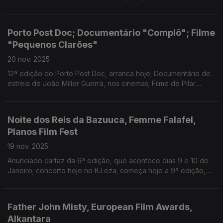
Luck" inaugura na Culturgest, Lisboa; Filme de Peter Brook, em
exibição, amanhã no CCB.
Porto Post Doc; Documentário "Complô"; Filme
"Pequenos Clarões"
20 nov. 2025
12ª edição do Porto Post Doc, arranca hoje; Documentário de
estreia de João Miller Guerra, nos cinemas; Filme de Pilar
Palomero estreou nos cinemas.
Noite dos Reis da Bazuuca, Femme Falafel,
Planos Film Fest
19 nov. 2025
Anunciado cartaz da 6ª edição, que acontece dias 9 e 10 de
Janeiro; concerto hoje no B.Leza; começa hoje a 9ª edição,
em Tomar
Father John Misty, European Film Awards,
Alkantara