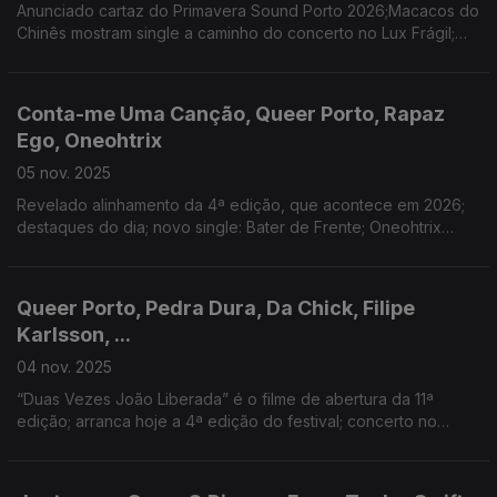
Anunciado cartaz do Primavera Sound Porto 2026;Macacos do
Chinês mostram single a caminho do concerto no Lux Frágil;
Mac DeMarco atua em Portugal em setembro de 2026; Voz de
Cama ao Vivo no Tivoli BBVA com nova data.
Conta-me Uma Canção, Queer Porto, Rapaz
Ego, Oneohtrix
05 nov. 2025
Revelado alinhamento da 4ª edição, que acontece em 2026;
destaques do dia; novo single: Bater de Frente; Oneohtrix
Point Never no Theatro Circo este fim-de-semana
Queer Porto, Pedra Dura, Da Chick, Filipe
Karlsson, ...
04 nov. 2025
“Duas Vezes João Liberada” é o filme de abertura da 11ª
edição; arranca hoje a 4ª edição do festival; concerto no
B.Leza; novo single: “Parece, Parece”; Guitarras ao Alto:
alteração na programação de Domingo