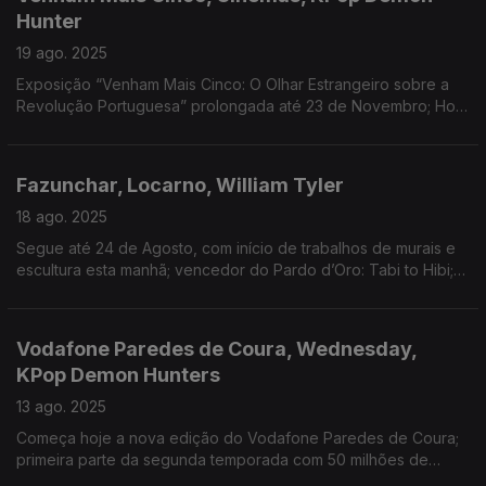
Hunter
19 ago. 2025
Exposição “Venham Mais Cinco: O Olhar Estrangeiro sobre a
Revolução Portuguesa” prolongada até 23 de Novembro; Hora
do Desaparecimento foi o filme mais visto; 3 singles da banda
sonora no top 10 da Hot 100 da Billboard
Fazunchar, Locarno, William Tyler
18 ago. 2025
Segue até 24 de Agosto, com início de trabalhos de murais e
escultura esta manhã; vencedor do Pardo d’Oro: Tabi to Hibi;
anunciados concertos em Portugal no início de Outubro
Vodafone Paredes de Coura, Wednesday,
KPop Demon Hunters
13 ago. 2025
Começa hoje a nova edição do Vodafone Paredes de Coura;
primeira parte da segunda temporada com 50 milhões de
visualizações em 5 dias; filme da Netflix nos tops da plataforma