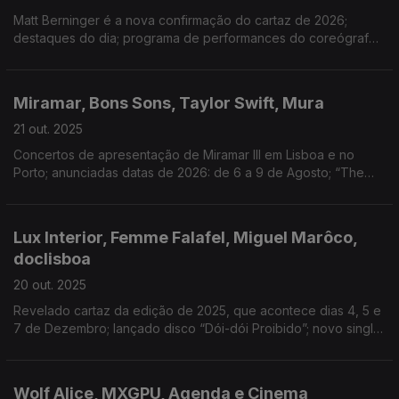
Matt Berninger é a nova confirmação do cartaz de 2026;
destaques do dia; programa de performances do coreógrafo
britânico-polaco no Porto; concerto na Casa da Música
Miramar, Bons Sons, Taylor Swift, Mura
21 out. 2025
Concertos de apresentação de Miramar III em Lisboa e no
Porto; anunciadas datas de 2026: de 6 a 9 de Agosto; “The
Life of a Showgirl” mantém domínio das tabelas; novo single
“Éden”, com Lazy
Lux Interior, Femme Falafel, Miguel Marôco,
doclisboa
20 out. 2025
Revelado cartaz da edição de 2025, que acontece dias 4, 5 e
7 de Dezembro; lançado disco “Dói-dói Proibido”; novo single:
“Graça”; destaque diário da programação
Wolf Alice, MXGPU, Agenda e Cinema