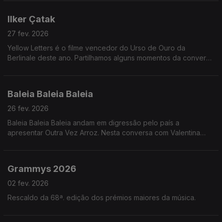
vai acontecer no palco desta icónica sala.
Ilker Çatak
27 fev. 2026
Yellow Letters é o filme vencedor do Urso de Ouro da
Berlinale deste ano. Partilhamos alguns momentos da conversa
de Teresa Vieira com o realizador no festival.
Baleia Baleia Baleia
26 fev. 2026
Baleia Baleia Baleia andam em digressão pelo país a
apresentar Outra Vez Arroz. Nesta conversa com Valentina
Jesus, falam sobre resistência, empatia, plataformas digitais e
a influência de Hieronymus Bosch na capa.
Grammys 2026
02 fev. 2026
Rescaldo da 68ª. edição dos prémios maiores da música.