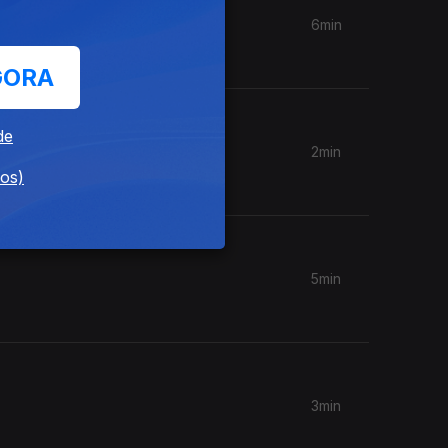
6min
GORA
de
2min
dos)
5min
3min