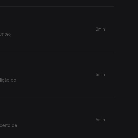
2min
 2026;
5min
dição do
5min
ncerto de