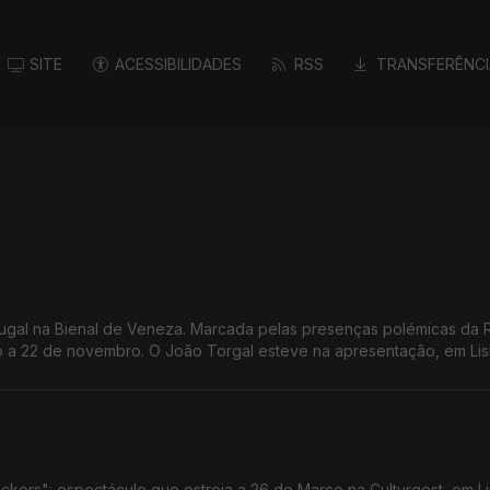
SITE
ACESSIBILIDADES
RSS
TRANSFERÊNCI
tugal na Bienal de Veneza. Marcada pelas presenças polémicas da 
aio a 22 de novembro. O João Torgal esteve na apresentação, em Li
kers": espectáculo que estreia a 26 de Março na Culturgest, em L