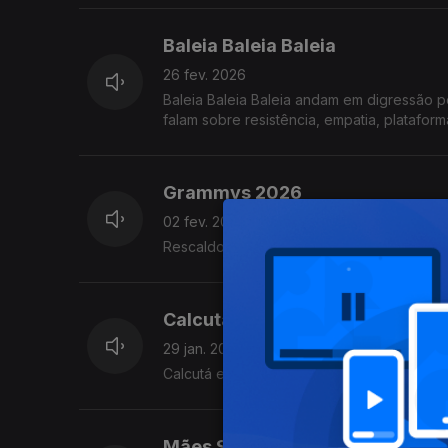
Baleia Baleia Baleia
26 fev. 2026
Baleia Baleia Baleia andam em digressão p
falam sobre resistência, empatia, plataform
Grammys 2026
02 fev. 2026
Rescaldo da 68ª. edição dos prémios maio
Calcutá
29 jan. 2026
Calcutá em entrevista sobre o álbum de es
Mães Solteiras