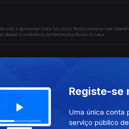
elo país a apresentar Outra Vez Arroz. Nesta conversa com Valentin
as digitais e a influência de Hieronymus Bosch na capa.
res da música.
Registe-se
treia "Soon After Dawn", na semana dos primeiros concertos.
Uma única conta 
serviço público d