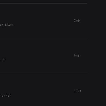
2min
iro; Mães
3min
, é
4min
anguage