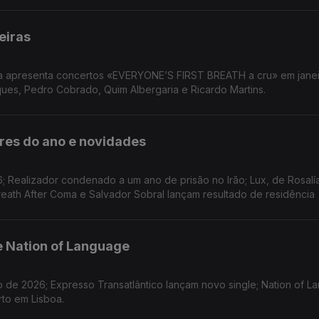
eiras
sta apresenta concertos «EVERYONE’S FIRST BREATH a cru» em jane
ques, Pedro Cobrado, Quim Albergaria e Ricardo Martins.
ores do ano e novidades
; Realizador condenado a um ano de prisão no Irão; Lux, de Rosalía
eath After Coma e Salvador Sobral lançam resultado de residência
e Nation of Language
e 2026; Expresso Transatlântico lançam novo single; Nation of L
rto em Lisboa.