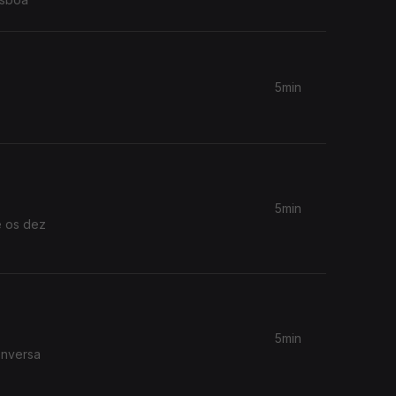
5min
5min
e os dez
5min
onversa