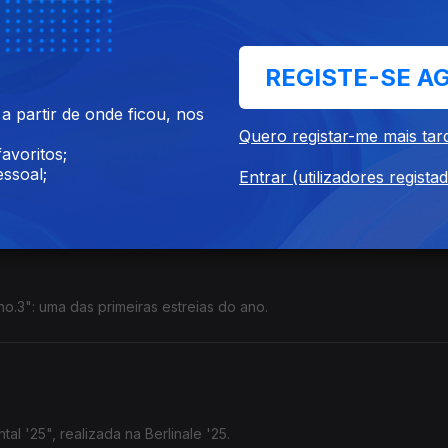
trevista na semana dos primeiros concertos.
REGISTE-SE A
 partir de onde ficou, nos
Quero registar-me mais tar
avoritos;
ssoal;
Entrar (utilizadores regista
trega de prémios, com destaque para as categorias principais.
no.3": uma das primeiras estreias do ano.
al '25", realizada na Berlinale '25.