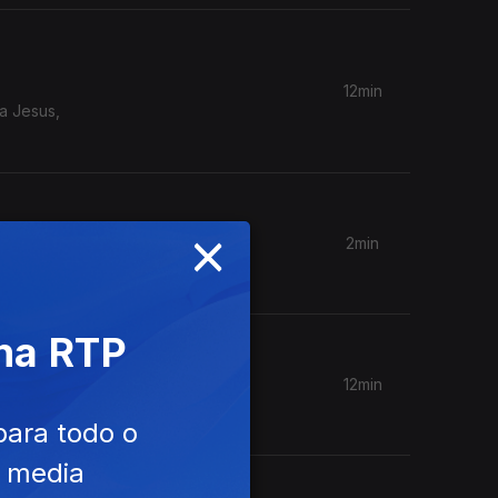
12min
a Jesus,
×
2min
 na RTP
12min
para todo o
e media