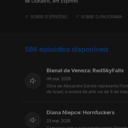
de Outubro, em Espinho
SOBRE O EPISÓDIO
SOBRE O PROGRAMA
586
episódios disponíveis
901000
890248
Bienal de Veneza: RedSkyFalls
06 mai. 2026
Obra de Alexandre Estrela representa Por
de Israel, a mostra de arte vai de 9 de m
Diana Niepce: Hornfuckers
23 mar. 2026
Conversa com a coreógrafa sobre "Hornfuc