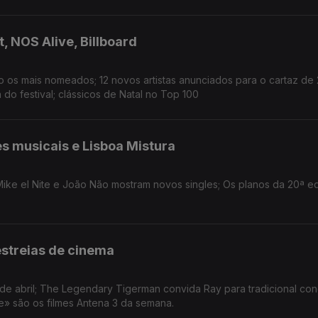
, NOS Alive, Billboard
o os mais nomeados; 12 novos artistas anunciados para o cartaz de
o festival; clássicos de Natal no Top 100
s musicais e Lisboa Mistura
 Mike el Nite e João Não mostram novos singles; Os planos da 20ª e
estreias de cinema
de abril; The Legendary Tigerman convida Ray para tradicional co
te» são os filmes Antena 3 da semana.