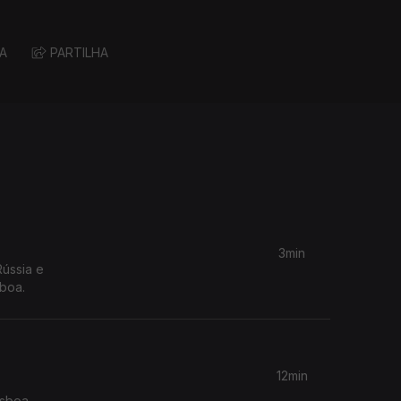
A
PARTILHA
3min
Rússia e
sboa.
12min
isboa