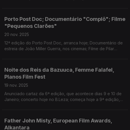
Luck" inaugura na Culturgest, Lisboa; Filme de Peter Brook, em
exibição, amanhã no CCB.
Porto Post Doc; Documentário "Complô"; Filme
"Pequenos Clarões"
20 nov. 2025
12ª edição do Porto Post Doc, arranca hoje; Documentário de
estreia de João Miller Guerra, nos cinemas; Filme de Pilar
Palomero estreou nos cinemas.
Noite dos Reis da Bazuuca, Femme Falafel,
Planos Film Fest
19 nov. 2025
Anunciado cartaz da 6ª edição, que acontece dias 9 e 10 de
Janeiro; concerto hoje no B.Leza; começa hoje a 9ª edição,
em Tomar
Father John Misty, European Film Awards,
Alkantara