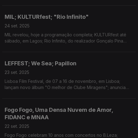
Samuel Úria, Lena d’Água e Plutónio entre os vencedores; Bad
Bunny atua no próximo Super Bowl.
MIL; KULTURfest; "Rio Infinito"
24 set. 2025
MIL revelou, hoje a programação completa; KULTURfest até
sábado, em Lagos; Rio Infinito, do realizador Gonçalo Pina
integra competição do IDFA
LEFFEST; We Sea; Papillon
23 set. 2025
Lisboa Film Festival, de 07 a 16 de novembro, em Lisboa;
lançam novo álbum "O melhor de Clube Miragens"; anuncia
concerto no Coliseu de Lisboa, em 2026
Fogo Fogo, Uma Densa Nuvem de Amor,
FIDANC e MNAA
22 set. 2025
Fogo Fogo celebram 10 anos com concertos no B.Leza;