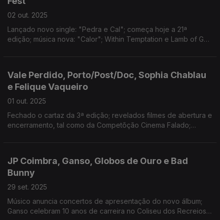
Fest
02 out. 2025
Lançado novo single: "Pedra e Cal"; começa hoje a 21ª
edição; música nova: "Calor"; Within Temptation e Lamb of God
nas novas confirmações para 2026
Vale Perdido, Porto/Post/Doc, Sophia Chablau
e Felique Vaqueiro
01 out. 2025
Fechado o cartaz da 3ª edição; revelados filmes de abertura e
encerramento, tal como da Competõção Cinema Falado;
chega hoje o novo disco: "Handycam"
JP Coimbra, Ganso, Globos de Ouro e Bad
Bunny
29 set. 2025
Músico anuncia concertos de apresentação do novo álbum;
Ganso celebram 10 anos de carreira no Coliseu dos Recreios;