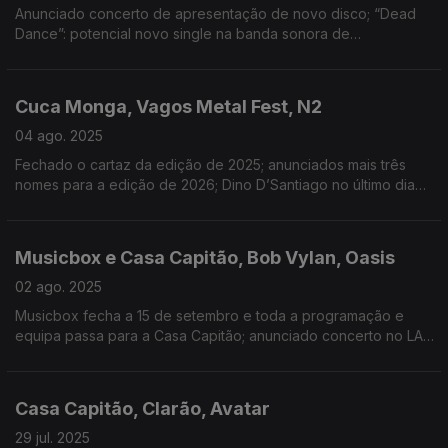
Anunciado concerto de apresentação de novo disco; “Dead
Dance”: potencial novo single na banda sonora de
Wednesday; anunciados concertos para Setembro e Outubro;
espaços encerrados devido ao estado de alerta
Cuca Monga, Vagos Metal Fest, N2
04 ago. 2025
Fechado o cartaz da edição de 2025; anunciados mais três
nomes para a edição de 2026; Dino D’Santiago no último dia
da 7ª edição do festival
Musicbox e Casa Capitão, Bob Vylan, Oasis
02 ago. 2025
Musicbox fecha a 15 de setembro e toda a programação e
equipa passa para a Casa Capitão; anunciado concerto no LAV
- Lisboa ao Vivo a 8 de Outubro; 1ª entrevista desde o início
da tour de reunião, com Noel Gallagher
Casa Capitão, Clarão, Avatar
29 jul. 2025