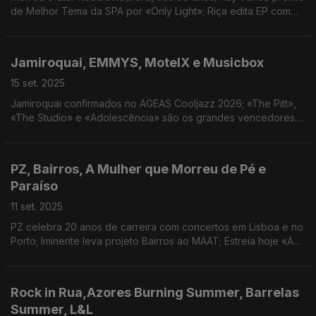
de Melhor Tema da SPA por «Only Light»; Riça edita EP com
sessão ao vivo no programa No Ar, da Antena 3; Bad Bunny
anuncia concerto com transmissão global.
Jamiroquai, EMMYS, MotelX e Musicbox
15 set. 2025
Jamiroquai confirmados no AGEAS Cooljazz 2026; «The Pitt»,
«The Studio» e «Adolescência» são os grandes vencedores
dos Emmys; Anunciados os vencedores da 19ª edição do
MotelX; Sala lisboeta encerra hoje portas.
PZ, Bairros, A Mulher que Morreu de Pé e
Paraíso
11 set. 2025
PZ celebra 20 anos de carreira com concertos em Lisboa e no
Porto; Iminente leva projeto Bairros ao MAAT; Estreia hoje «A
Mulher que Morreu de Pé», filme sobre Natália Correia;
«Paraíso» chega às salas em outubro.
Rock in Rua,Azores Burning Summer, Barrelas
Summer, L&L