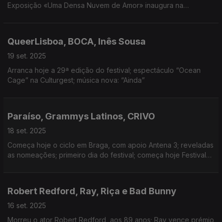
Exposição «Uma Densa Nuvem de Amor» inaugura na
Universidade Nova; Começa a 20ª edição do FIDANC; Museu
Nacional de Arte Antiga encerra para obras a 29 de setembro.
QueerLisboa, BOCA, Inês Sousa
19 set. 2025
Arranca hoje a 29ª edição do festival; espectáculo “Ocean
Cage” na Culturgest; música nova: “Ainda”
Paraíso, Grammys Latinos, CRIVO
18 set. 2025
Começa hoje o ciclo em Braga, com apoio Antena 3; reveladas
as nomeações; primeiro dia do festival; começa hoje Festival
dedicado às obras de mulheres compositoras - da Idade
Média ao presente
Robert Redford, Ray, Riça e Bad Bunny
16 set. 2025
Morreu o ator Robert Redford, aos 89 anos; Ray vence prémio