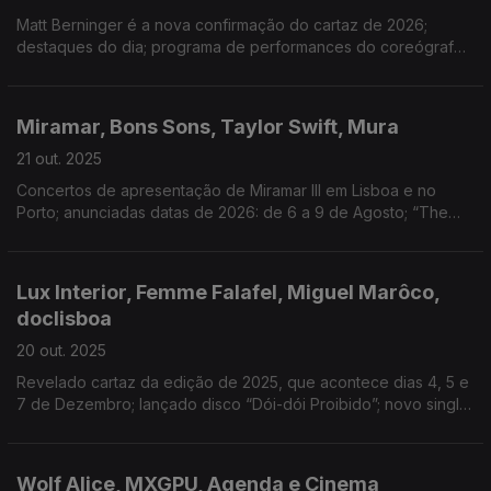
Matt Berninger é a nova confirmação do cartaz de 2026;
destaques do dia; programa de performances do coreógrafo
britânico-polaco no Porto; concerto na Casa da Música
Miramar, Bons Sons, Taylor Swift, Mura
21 out. 2025
Concertos de apresentação de Miramar III em Lisboa e no
Porto; anunciadas datas de 2026: de 6 a 9 de Agosto; “The
Life of a Showgirl” mantém domínio das tabelas; novo single
“Éden”, com Lazy
Lux Interior, Femme Falafel, Miguel Marôco,
doclisboa
20 out. 2025
Revelado cartaz da edição de 2025, que acontece dias 4, 5 e
7 de Dezembro; lançado disco “Dói-dói Proibido”; novo single:
“Graça”; destaque diário da programação
Wolf Alice, MXGPU, Agenda e Cinema