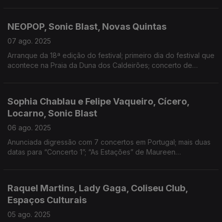
trailer de spin-off de The Office
NEOPOP, Sonic Blast, Novas Quintas
07 ago. 2025
Arranque da 18ª edição do festival; primeiro dia do festival que
acontece na Praia da Duna dos Caldeirões; concerto de
Expresso Transatlântico e Logo se Vê em emissão em Aveiro
Sophia Chablau e Felipe Vaqueiro, Cícero,
Locarno, Sonic Blast
06 ago. 2025
Anunciada digressão com 7 concertos em Portugal; mais duas
datas para “Concerto 1”; “As Estações” de Maureen
Fazendeiro na competição principal do festival de cinema;
warm-up da 13ª edição do festival
Raquel Martins, Lady Gaga, Coliseu Club,
Espaços Culturais
05 ago. 2025