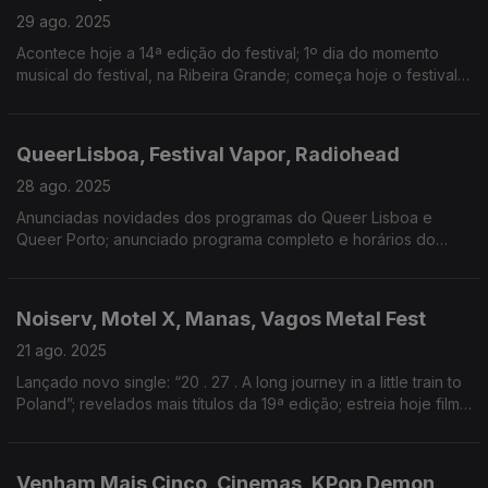
29 ago. 2025
Acontece hoje a 14ª edição do festival; 1º dia do momento
musical do festival, na Ribeira Grande; começa hoje o festival
que acontece em Vila Nova de Paiva; anunciados concertos
para Outubro, no Porto.
QueerLisboa, Festival Vapor, Radiohead
28 ago. 2025
Anunciadas novidades dos programas do Queer Lisboa e
Queer Porto; anunciado programa completo e horários do
festival; “Let Down” chega à Hot 100 28 anos depois do seu
lançamento.
Noiserv, Motel X, Manas, Vagos Metal Fest
21 ago. 2025
Lançado novo single: “20 . 27 . A long journey in a little train to
Poland”; revelados mais títulos da 19ª edição; estreia hoje filme
de Mariana Brennand; anunciados mais dois nomes para a
edição 2026
Venham Mais Cinco, Cinemas, KPop Demon