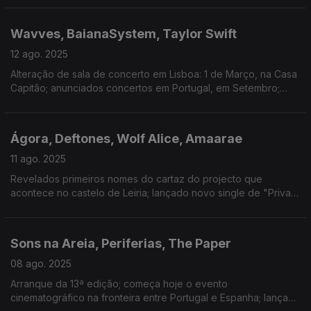
e da Billboard
Wavves, BaianaSystem, Taylor Swift
12 ago. 2025
Alteração de sala de concerto em Lisboa: 1 de Março, na Casa
Capitão; anunciados concertos em Portugal, em Setembro;
anunciado 12º disco às 12h12 de dia 12 de Agosto: “The Life of
a Showgirl”.
Ágora, Deftones, Wolf Alice, Amaarae
11 ago. 2025
Revelados primeiros nomes do cartaz do projecto que
acontece no castelo de Leiria; lançado novo single de "Private
Music": "Milk of the Madonna"; música nova de Wolf Alice:
"White Horses"; chegou novo disco: Black Star
Sons na Areia, Periferias, The Paper
08 ago. 2025
Arranque da 13ª edição; começa hoje o evento
cinematográfico na fronteira entre Portugal e Espanha; lançado