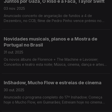
Juntos por Gaza, O Riso e a Faca, Taylor Swift
03 nov. 2025
Anunciado concerto de angariação de fundos a 4 de
Dezembro, no CCB; filme de Pedro Pinho vence prémio no
SEMINCI; 1 mês no top 200 da Billboard com “The Life of a
Showgirl”
Novidades musicais, planos e a Mostra de
Portugal no Brasil
31 out. 2025
Os novos álbuns de Florence + The Machine e Lavoisier;
Concertos e teatro esta noite; Música, cinema, dança e artes
plásticas na Mostra de Portugal contemporâneo no Brasil.
InShadow, Mucho Flow e estreias de cinema
30 out. 2025
Anunciado o programa completo do 17º Inshadow; Começa
hoje o Mucho Flow, em Guimarães; Estreiam hoje no cinema
«Alpha», de Julia Ducournau, e «O Riso e a Faca», de Pedro