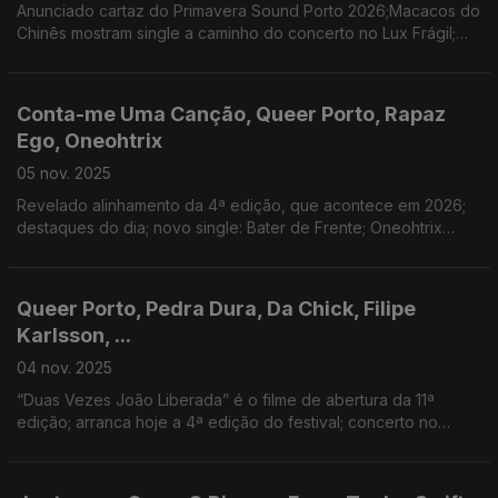
Anunciado cartaz do Primavera Sound Porto 2026;Macacos do
Chinês mostram single a caminho do concerto no Lux Frágil;
Mac DeMarco atua em Portugal em setembro de 2026; Voz de
Cama ao Vivo no Tivoli BBVA com nova data.
Conta-me Uma Canção, Queer Porto, Rapaz
Ego, Oneohtrix
05 nov. 2025
Revelado alinhamento da 4ª edição, que acontece em 2026;
destaques do dia; novo single: Bater de Frente; Oneohtrix
Point Never no Theatro Circo este fim-de-semana
Queer Porto, Pedra Dura, Da Chick, Filipe
Karlsson, ...
04 nov. 2025
“Duas Vezes João Liberada” é o filme de abertura da 11ª
edição; arranca hoje a 4ª edição do festival; concerto no
B.Leza; novo single: “Parece, Parece”; Guitarras ao Alto:
alteração na programação de Domingo