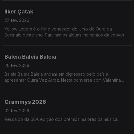
vai acontecer no palco desta icónica sala.
Ilker Çatak
27 fev. 2026
Yellow Letters é o filme vencedor do Urso de Ouro da
Berlinale deste ano. Partilhamos alguns momentos da conversa
de Teresa Vieira com o realizador no festival.
Baleia Baleia Baleia
26 fev. 2026
Baleia Baleia Baleia andam em digressão pelo país a
apresentar Outra Vez Arroz. Nesta conversa com Valentina
Jesus, falam sobre resistência, empatia, plataformas digitais e
a influência de Hieronymus Bosch na capa.
Grammys 2026
02 fev. 2026
Rescaldo da 68ª. edição dos prémios maiores da música.