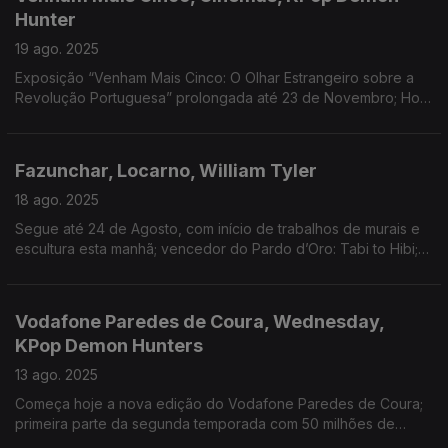
Hunter
19 ago. 2025
Exposição “Venham Mais Cinco: O Olhar Estrangeiro sobre a
Revolução Portuguesa” prolongada até 23 de Novembro; Hora
do Desaparecimento foi o filme mais visto; 3 singles da banda
sonora no top 10 da Hot 100 da Billboard
Fazunchar, Locarno, William Tyler
18 ago. 2025
Segue até 24 de Agosto, com início de trabalhos de murais e
escultura esta manhã; vencedor do Pardo d’Oro: Tabi to Hibi;
anunciados concertos em Portugal no início de Outubro
Vodafone Paredes de Coura, Wednesday,
KPop Demon Hunters
13 ago. 2025
Começa hoje a nova edição do Vodafone Paredes de Coura;
primeira parte da segunda temporada com 50 milhões de
visualizações em 5 dias; filme da Netflix nos tops da plataforma