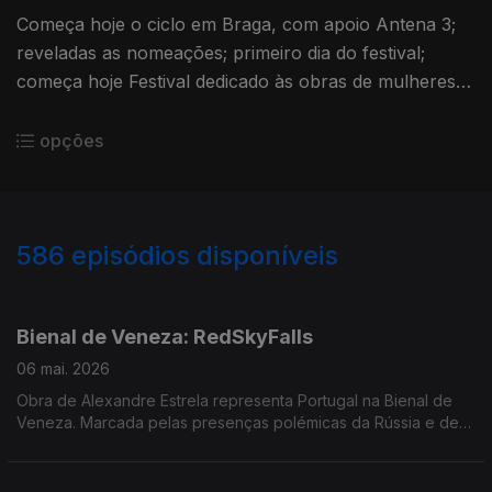
Começa hoje o ciclo em Braga, com apoio Antena 3;
reveladas as nomeações; primeiro dia do festival;
começa hoje Festival dedicado às obras de mulheres
compositoras - da Idade Média ao presente
opções
586
episódios disponíveis
901000
890248
886135
881223
876629
869614
864957
861123
Bienal de Veneza: RedSkyFalls
06 mai. 2026
Obra de Alexandre Estrela representa Portugal na Bienal de
Veneza. Marcada pelas presenças polémicas da Rússia e de
Israel, a mostra de arte vai de 9 de maio a 22 de novembro. O
João Torgal esteve na apresentação, em Lisboa.