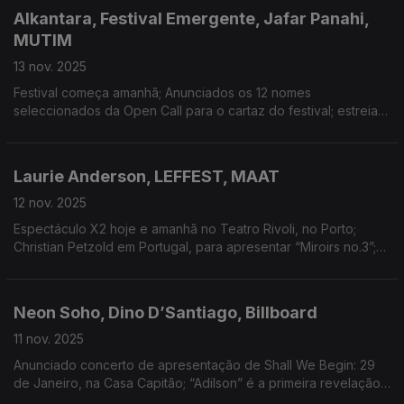
Alkantara, Festival Emergente, Jafar Panahi,
MUTIM
13 nov. 2025
Festival começa amanhã; Anunciados os 12 nomes
seleccionados da Open Call para o cartaz do festival; estreia
hoje “Foi Só Um Acidente”; anunciada 2ª edição do Fórum
MUTIM
Laurie Anderson, LEFFEST, MAAT
12 nov. 2025
Espectáculo X2 hoje e amanhã no Teatro Rivoli, no Porto;
Christian Petzold em Portugal, para apresentar “Miroirs no.3”;
inaugurada exposição de Pedro Casqueiro
Neon Soho, Dino D’Santiago, Billboard
11 nov. 2025
Anunciado concerto de apresentação de Shall We Begin: 29
de Janeiro, na Casa Capitão; “Adilson” é a primeira revelação
da programação de 2026 do Coliseu do Porto; Michael