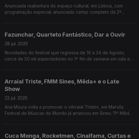
Anunciada reabertura do espaço cultural, em Lisboa, com
programação especial; anunciado cartaz completo da 2ª
edição, que acontece de 12 a 14 de Setembro; lançado
primeiro trailer
Fazunchar, Quarteto Fantástico, Dar a Ouvir
28 jul. 2025
Novidades do festival que regressa de 16 a 24 de Agosto;
cerca de 50 mil espectadores no 1º fim de semana em sala em
Portugal; exposição Três Campos patente até 31 de Agosto
Arraial Triste, FMM Sines, Mêda+ e o Late
Show
22 jul. 2025
Ana Moura volta a promover o «Arraial Triste», em Marvila;
Festival de Músicas do Mundo já arrancou em Sines; 11º Mêda+
começa esta semana; CBS cancela Late Show com Stephen
Colbert.
Cuca Monga, Rocketmen, Cinalfama, Curtas e