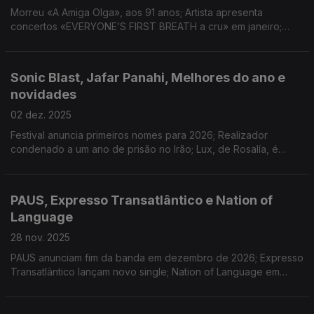
Morreu «A Amiga Olga», aos 91 anos; Artista apresenta
concertos «EVERYONE’S FIRST BREATH a cru» em janeiro;
Mães Solteiras é o novo projeto de André Henriques, Pedro
Cobrado, Quim Albergaria e Ricardo Martins.
Sonic Blast, Jafar Panahi, Melhores do ano e
novidades
02 dez. 2025
Festival anuncia primeiros nomes para 2026; Realizador
condenado a um ano de prisão no Irão; Lux, de Rosalía, é
álbum do ano para a Consequence; First Breath After Coma e
Salvador Sobral lançam resultado de residência
PAUS, Expresso Transatlântico e Nation of
Language
28 nov. 2025
PAUS anunciam fim da banda em dezembro de 2026; Expresso
Transatlântico lançam novo single; Nation of Language em
entrevista à Antena 3, em dia de concerto em Lisboa.