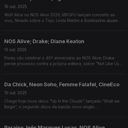
16 out. 2025
Wolf Alice no NOS Alive 2026; MXGPU lançam concerto ao
vivo, filmado sobre o Tejo; Linda Martini e Bombazine atuam
hoje com apoio Antena 3; O novo filme de Luca Guadagnino e
o arranque do DocLisboa.
NOS Alive; Drake; Diane Keaton
13 out. 2025
Pixies vão celebrar o 40º aniversário ao NOS Alive; Drake
perde processo contra a própria editora, sobre "Not Like Us";
morreu Diane Keaton.
Da Chick, Neon Soho, Femme Falafel, CineEco
10 out. 2025
Chega hoje novo disco “Up In the Clouds”; lançado “Shall we
Begin”, o segundo disco da banda; novo single:
“Electrocardiodrama”; começa hoje a 31ª edição do festival
Paraíso, Inês Marques Lucas, NOS Alive,