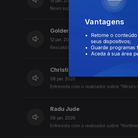
15 jan. 2026
Novo supergrupo do punk português em en
Vantagens
Golden Globes
Retome o conteúdo a
12 jan. 2026
seus dispositivos;
Guarde programas f
Rescaldo da 83ª edição da cerimónia de en
Aceda à sua área pe
Christian Petzold
08 jan. 2026
Entrevista com o realizador sobre "Miroirs 
Radu Jude
08 jan. 2026
Entrevista com o realizador sobre "Kontinent