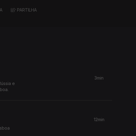
A
PARTILHA
3min
Rússia e
sboa.
12min
isboa