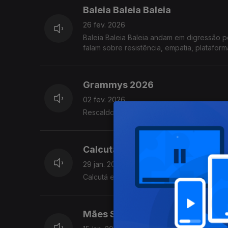
Baleia Baleia Baleia
26 fev. 2026
Baleia Baleia Baleia andam em digressão p
falam sobre resistência, empatia, plataform
Grammys 2026
02 fev. 2026
Rescaldo da 68ª. edição dos prémios maio
Calcutá
29 jan. 2026
Calcutá em entrevista sobre o álbum de es
Mães Solteiras