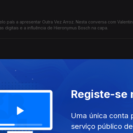
elo país a apresentar Outra Vez Arroz. Nesta conversa com Valentin
as digitais e a influência de Hieronymus Bosch na capa.
res da música.
Registe-se
treia "Soon After Dawn", na semana dos primeiros concertos.
Uma única conta 
serviço público d