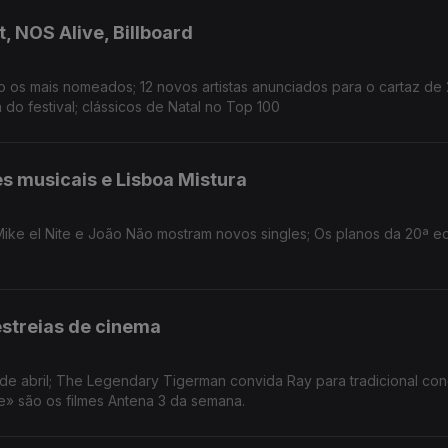
, NOS Alive, Billboard
o os mais nomeados; 12 novos artistas anunciados para o cartaz de
o festival; clássicos de Natal no Top 100
s musicais e Lisboa Mistura
 Mike el Nite e João Não mostram novos singles; Os planos da 20ª e
estreias de cinema
de abril; The Legendary Tigerman convida Ray para tradicional co
te» são os filmes Antena 3 da semana.