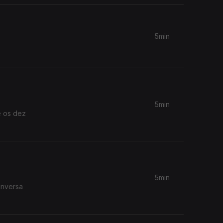
5min
5min
e os dez
5min
onversa