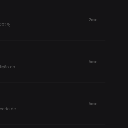
2min
 2026;
5min
dição do
5min
ncerto de