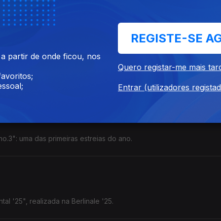
trevista na semana dos primeiros concertos.
REGISTE-SE A
 partir de onde ficou, nos
Quero registar-me mais tar
avoritos;
trega de prémios, com destaque para as categorias principais.
ssoal;
Entrar (utilizadores regista
no.3": uma das primeiras estreias do ano.
al '25", realizada na Berlinale '25.