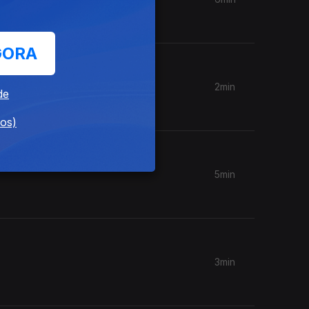
GORA
2min
de
dos)
5min
3min