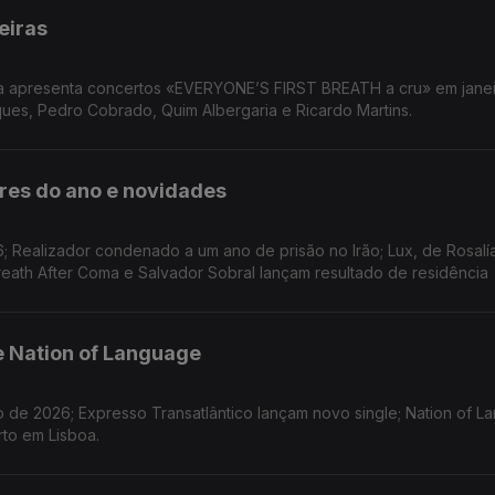
eiras
sta apresenta concertos «EVERYONE’S FIRST BREATH a cru» em jane
ques, Pedro Cobrado, Quim Albergaria e Ricardo Martins.
ores do ano e novidades
; Realizador condenado a um ano de prisão no Irão; Lux, de Rosalía
eath After Coma e Salvador Sobral lançam resultado de residência
e Nation of Language
e 2026; Expresso Transatlântico lançam novo single; Nation of L
rto em Lisboa.