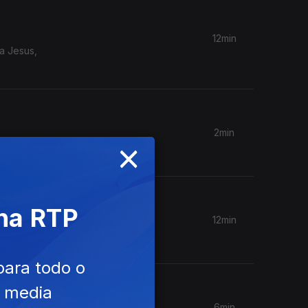
12min
a Jesus,
2min
×
 na RTP
12min
para todo o
e media
6min