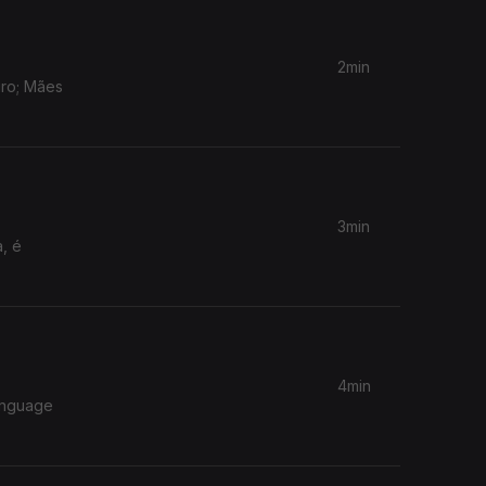
2min
iro; Mães
3min
, é
4min
anguage