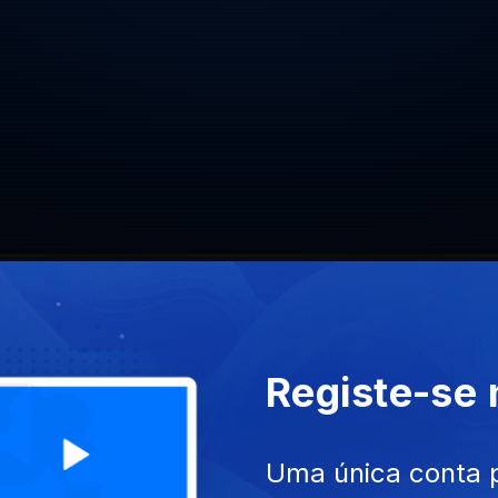
reencontros.
Registe-se
3
numa nova produção de
Uma única conta 
nne Vega falou sobre as