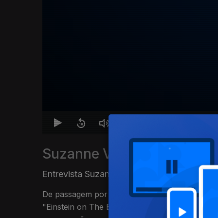
Suzanne Vega. Desafios e 
Entrevista Suzanne Vega
|
Ep. 1
09 jan. 202
De passagem por Lisboa, para ser narradora 
"Einstein on The Beach" de Philip Glass, Suza