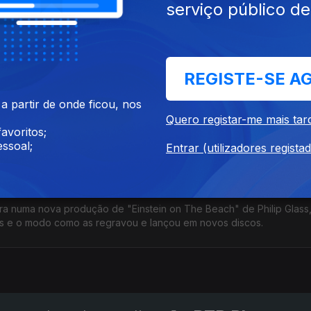
nçou em novos discos.
serviço público d
SITE
ACESSIBILIDADES
PARTILHA
REGISTE-SE A
 partir de onde ficou, nos
Quero registar-me mais tar
avoritos;
ssoal;
Entrar (utilizadores regista
ra numa nova produção de "Einstein on The Beach" de Philip Glass
s e o modo como as regravou e lançou em novos discos.