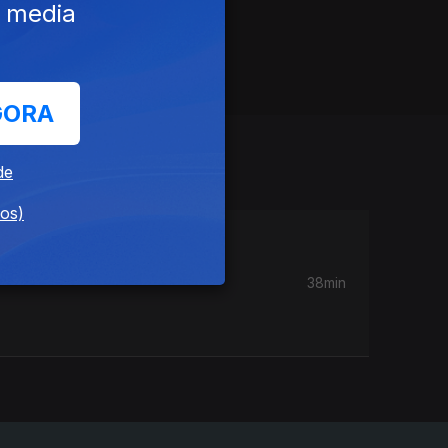
e media
GORA
de
dos)
38min
,