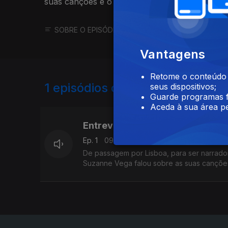
suas canções e o modo como as regravou e la
SOBRE O EPISÓDIO
SOBRE O PROGRAMA
Vantagens
Retome o conteúdo a
1
episódios disponíveis
seus dispositivos;
Guarde programas f
Aceda à sua área pe
664327
Entrevista Suzanne Vega
Ep. 1
09 jan. 2023
De passagem por Lisboa, para ser narrado
Suzanne Vega falou sobre as suas cançõe