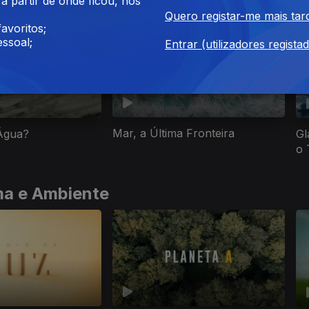
 partir de onde ficou, nos
cumentários de Ecologia e Ambiente
Quero registar-me mais tar
avoritos;
ssoal;
Entrar (utilizadores regista
Mar, a Última Fronteira
Água?
Gl
o
ma e Ambiente