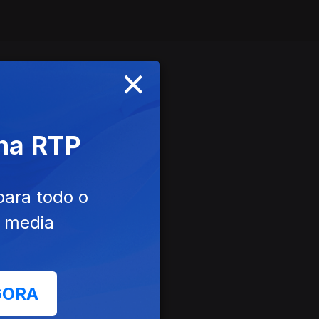
×
 na RTP
para todo o
e media
GORA