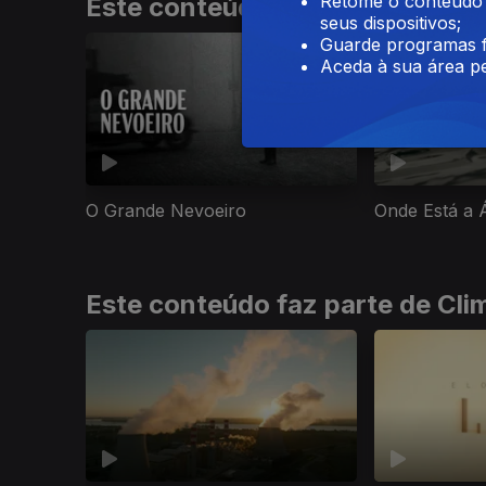
Retome o conteúdo a
Este conteúdo faz parte de Do
seus dispositivos;
Guarde programas f
Aceda à sua área pe
O Grande Nevoeiro
Onde Está a 
Este conteúdo faz parte de Cli