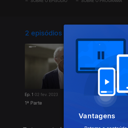
SOBRE O EPISÓDIO
SOBRE O PROGRAMA
2
episódios disponíveis
670186
Ep. 1
02 fev. 2023
Ep. 2
03 f
1ª Parte
2ª Parte
Vantagens