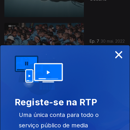
Ep. 7
30 mai. 2022
×
Educação
Ep. 8
06 jun. 2022
Registe-se na RTP
Inovação Social
Uma única conta para todo o
serviço público de media
623185