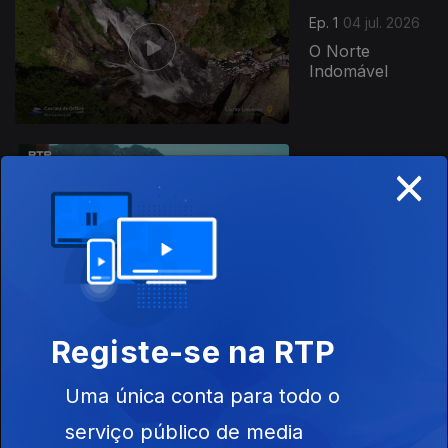
Ep. 1
04 jul. 2026
O Norte
Indomável
×
Ep. 2
11 jul. 2026
Do Castelo de
Água aos
Paraísos
Atlânticos
Registe-se na RTP
Este conteúdo faz parte de
Documentários de Ciência e
Uma única conta para todo o
Natureza
serviço público de media