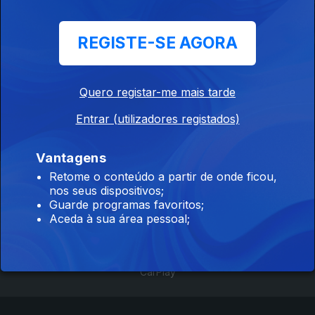
REGISTE-SE AGORA
Hokkaido - No
George nas Copas
Alerta Pelos
Limiar da Extinção
das Árvores
Burros
Quero registar-me mais tarde
Entrar (utilizadores registados)
Vantagens
Retome o conteúdo a partir de onde ficou,
Instale a aplicação
RTP Play
nos seus dispositivos;
Guarde programas favoritos;
Aceda à sua área pessoal;
Disponível para iOS, Android, Apple TV, Android TV e
CarPlay