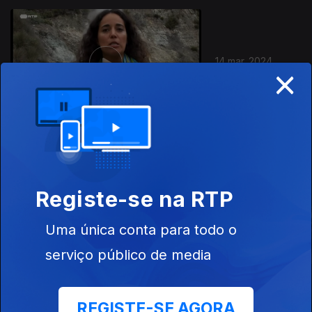
14 mar. 2024
×
Este conteúdo faz parte de
Documentários de Ciência e
Natureza
Registe-se na RTP
Uma única conta para todo o
serviço público de media
Hokkaido - No
George nas Copas
Alerta Pelos
Limiar da Extinção
das Árvores
Burros
REGISTE-SE AGORA