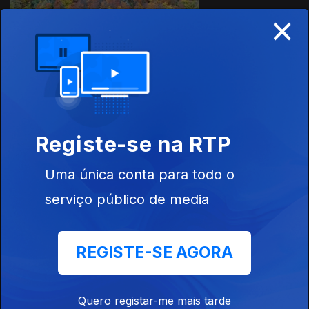
×
Ep. 3
12 out. 2024
795875
Registe-se na RTP
Ep. 2
28 set. 2024
Uma única conta para todo o
serviço público de media
REGISTE-SE AGORA
Ep. 1
21 set. 2024
Quero registar-me mais tarde