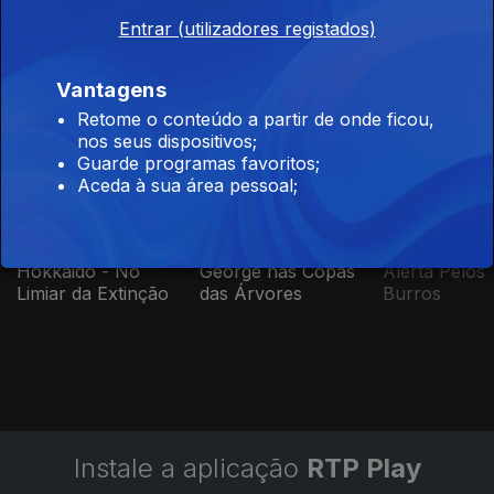
Entrar (utilizadores registados)
Este conteúdo faz parte de
Vantagens
Documentários de Ciência e
Retome o conteúdo a partir de onde ficou,
Natureza
nos seus dispositivos;
Guarde programas favoritos;
Aceda à sua área pessoal;
Hokkaido - No
George nas Copas
Alerta Pelos
Limiar da Extinção
das Árvores
Burros
Instale a aplicação
RTP Play