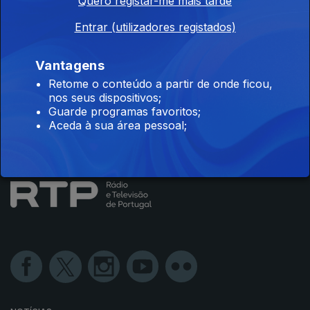
Instale a aplicação
RTP Play
Quero registar-me mais tarde
Entrar (utilizadores registados)
Vantagens
Disponível para iOS, Android, Apple TV, Android TV e
Retome o conteúdo a partir de onde ficou,
CarPlay
nos seus dispositivos;
Guarde programas favoritos;
Aceda à sua área pessoal;