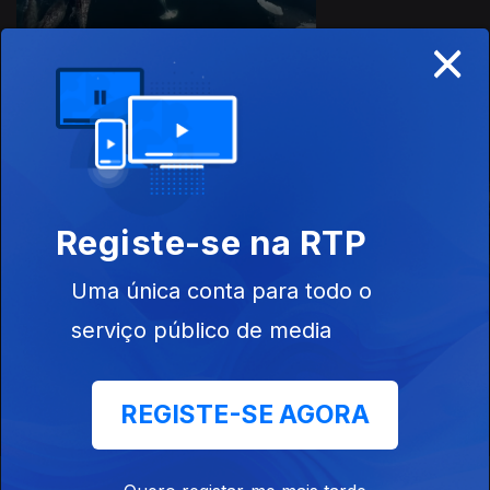
×
Este conteúdo faz parte de
Documentários de Ciência e
Natureza
Registe-se na RTP
Uma única conta para todo o
Hokkaido - No
George nas Copas
Alerta Pelos
Limiar da Extinção
das Árvores
Burros
serviço público de media
REGISTE-SE AGORA