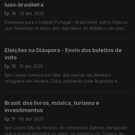
luso-brasileira
Ep. 13
22 abr. 2025
Destaque para o tratado Portugal - Brasil entre outros tópicos
que fomentam os laços dos dois lados do Atlântico nas mais
variadas áreas. Ainda passamos pela Argentina e não
podemos deixar de mencionar o Papa Francisco.
Eleições na Diáspora - Envio dos boletins de
voto
Ep. 12
15 abr. 2025
Ígor Lopes começa por falar das marcas da Literatura
ortuguesa em Havana, Cuba, passando pela Argentina e
depois o Brasil. Por último, olhamos para as próximas
legislativas.
Brasil: dos livros, música, turismo e
investimentos
Ep. 11
08 abr. 2025
Ígor Lopes fala da Fliporto, do compositor Ratinho, da ligação
que a poesia encontra no vinho, os números do Turismo de