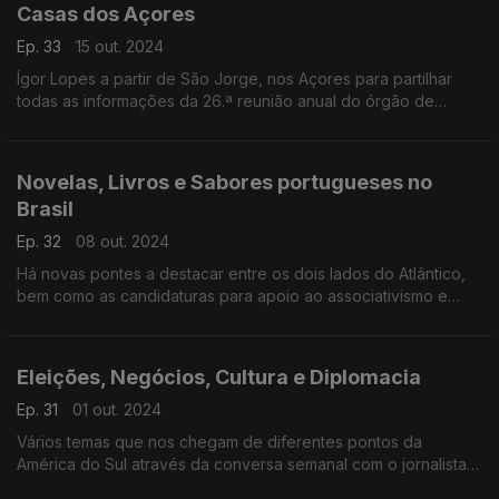
Casas dos Açores
Ep. 33
15 out. 2024
Ígor Lopes a partir de São Jorge, nos Açores para partilhar
todas as informações da 26.ª reunião anual do órgão de
articulação das Casas dos Açores espalhadas pelo mundo.
Novelas, Livros e Sabores portugueses no
Brasil
Ep. 32
08 out. 2024
Há novas pontes a destacar entre os dois lados do Atlântico,
bem como as candidaturas para apoio ao associativismo e
ainda ballet luso-cubano.
Eleições, Negócios, Cultura e Diplomacia
Ep. 31
01 out. 2024
Vários temas que nos chegam de diferentes pontos da
América do Sul através da conversa semanal com o jornalista
Ígor Lopes.