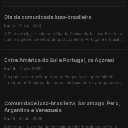
e Portugal.
Dia da comunidade luso-brasileira
Ep. 15
21 abr. 2026
A 22 de abril, assinala-se o Dia da Comunidade Luso-Brasileira,
com o objetivo de reforçar os laços entre Portugal e o Brasil.
Ígor Lopes reflete sobre a efeméride e partilha a importância
deste dia.
Entre América do Sul e Portugal, os Açores!
Ep. 14
14 abr. 2026
É a partir do arquiélago português que Ígor Lopes fala do
arranque de funções dos novos embaixadores portugueses
em diferentes países sul americanos, dos eventos e cultura em
destaque esta semana.
Comunidade luso-brasileira, Saramago, Peru,
Argentina e Venezuela
Ep. 13
07 abr. 2026
Ígor Lopes traz o dia da comunidade lus-brasileira no Rio, o