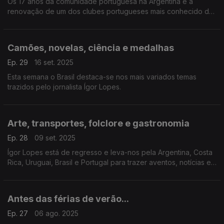
Os 17 anos da comunidade portuguesa na Argentina e a
renovação de um dos clubes portugueses mais conhecido do
país. Passamos depois pelo Panamá, a revisão pedida pelo
CCP sobre apoios aos incêndios e outras notícias.
Camões, novelas, ciência e medalhas
Ep. 29
16 set. 2025
Esta semana o Brasil destaca-se nos mais variados temas
trazidos pelo jornalista Ígor Lopes.
Arte, transportes, folclore e gastronomia
Ep. 28
09 set. 2025
Ígor Lopes está de regresso e leva-nos pela Argentina, Costa
Rica, Uruguai, Brasil e Portugal para trazer aventos, notícias e
temas que impactam as comunidades portuguesas, bem como
as sul-americanas no nosso país.
Antes das férias de verão...
Ep. 27
06 ago. 2025