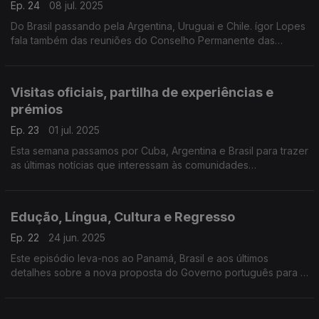
Ep. 24
08 jul. 2025
Do Brasil passando pela Argentina, Uruguai e Chile. ígor Lopes
fala também das reuniões do Conselho Permanente das
Comunidades Portuguesas e da visita de Emídio Sousa, Sec.
estado das Comunidades, ao Brasil.
Visitas oficiais, partilha de experiências e
prémios
Ep. 23
01 jul. 2025
Esta semana passamos por Cuba, Argentina e Brasil para trazer
as últimas notícias que interessam às comunidades
portuguesas e ligam os dois lados do Atlântico.
Edução, Língua, Cultura e Regresso
Ep. 22
24 jun. 2025
Este episódio leva-nos ao Panamá, Brasil e aos últimos
detalhes sobre a nova proposta do Governo português para o
programa que quer apoiar a volta de portugueses.