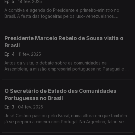
Ep. 5
18 fev. 2025
A comitiva e agenda do Presidente e primeiro-ministro no
Brasil. A festa das fogaceiras pelos luso-venezuelanos.
Literatura, música, cinema e ensino portugueses levam-nos à
Argentina, Cuba, Uruguai e Chile neste epísódio
Presidente Marcelo Rebelo de Sousa visita o
Brasil
Ep. 4
11 fev. 2025
Antes da visita, o debate sobre as comunidades na
Assembleia, a missão empresarial portuguesa no Paraguai e as
ações da InovCluster. Ficamos a saber as últimas da aviação e
cinema do Brasil e terminamos no Panamá.
O Secretário de Estado das Comunidades
Portuguesas no Brasil
Ep. 3
04 fev. 2025
José Cesário passou pelo Brasil, numa altura em que também
já se prepara a cimeira com Portugal. Na Argentina, falou-se de
ambiente e, no Uruguai, houve um aniversário de número
redondo com presença portuguesa.