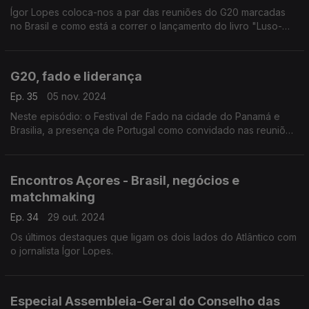
Ígor Lopes coloca-nos a par das reuniões do G20 marcadas
no Brasil e como está a correr o lançamento do livro "Luso-
Brasilidade Musical"
G20, fado e liderança
Ep. 35
05 nov. 2024
Neste episódio: o Festival de Fado na cidade do Panamá e
Brasilia, a presença de Portugal como convidado nas reuniões
do G20 e ainda a recondução de Flávio Martins no Conselho
das Comunidades Portuguesas.
Encontros Açores - Brasil, negócios e
matchmaking
Ep. 34
29 out. 2024
Os últimos destaques que ligam os dois lados do Atlântico com
o jornalista Ígor Lopes.
Especial Assembleia-Geral do Conselho das