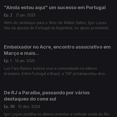
"Ainda estou aqui" um sucesso em Portugal
Ep. 2
21 jan. 2025
Além do destaque para o filme de Walter Salles, Ígor Lopes
fala da aposta de Portugal na Argentina, no apoio prometido
ao Brasil e destacamos a Festa das Fogaceiras com presença
da diáspora.
Embaixador no Acre, encontro associativo em
Março e mais...
Ep. 1
14 jan. 2025
Luís Faro Ramos esteve com a comunidade no interior
brasileiro. Entre Portugal e Brasil, a TAP já transportou dois
milhões de pessoas. Em breve, vai haver um encontro luso-
brasileiro para falar de associativismo.
De RJ a Paraíba, passando por vários
destaques do cone sul
Ep. 39
10 dez. 2024
Ígor Lopes partilha os últimos eventos e notícias vinda do Rio