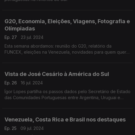
G20, Economia, Eleições, Viagens, Fotografia e
Olímpiadas
Ep. 27
23 jul. 2024
Esta semana abordamos: reunião do G20, relatório da
FUNCEX, eleições na Venezuela, novidades para quem quer
viajar para a Europa a partir de 2025, concurso de fotografia
promovido pelo Mercosul e Jogos Olímpicos.
Vista de José Cesário à América do Sul
Ep. 26
16 jul. 2024
Ígor Lopes partilha os passos dados pelo Secretário de Estado
das Comunidades Portuguesas entre Argentina, Uruguai e
Brasil. Falamos também de uma oportunidade de emprego na
embaixada de Portugal no Panamá e outros temas
Venezuela, Costa Rica e Brasil nos destaques
Ep. 25
09 jul. 2024