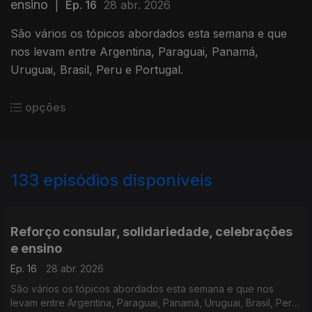
ensino
|
Ep. 16
28 abr. 2026
São vários os tópicos abordados esta semana e que
nos levam entre Argentina, Paraguai, Panamá,
Uruguai, Brasil, Peru e Portugal.
opções
133
episódios disponíveis
908467
885635
861181
842645
812091
783776
764393
744773
Reforço consular, solidariedade, celebrações
e ensino
Ep. 16
28 abr. 2026
São vários os tópicos abordados esta semana e que nos
levam entre Argentina, Paraguai, Panamá, Uruguai, Brasil, Peru