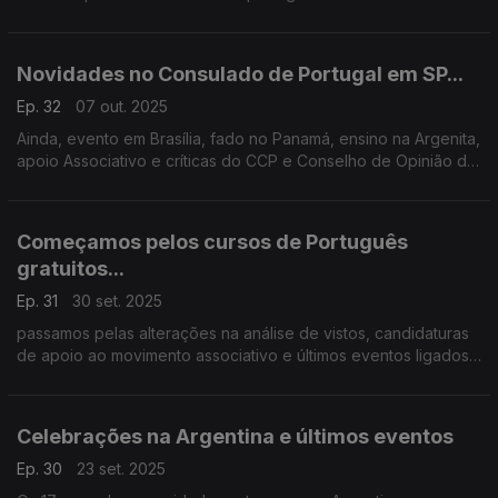
também o envio de ajuda de Portugal para apoiar o tratamento
de vítimas de intoxicação por metanol no Brasil.
Novidades no Consulado de Portugal em SP...
Ep. 32
07 out. 2025
Ainda, evento em Brasília, fado no Panamá, ensino na Argenita,
apoio Associativo e críticas do CCP e Conselho de Opinião da
RTP.
Começamos pelos cursos de Português
gratuitos...
Ep. 31
30 set. 2025
passamos pelas alterações na análise de vistos, candidaturas
de apoio ao movimento associativo e últimos eventos ligados
à literatura.
Celebrações na Argentina e últimos eventos
Ep. 30
23 set. 2025