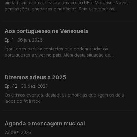
ainda falamos da assinatura do acordo UE e Mercosul. Novas
geminações, encontros e negócios. Sem esquecer as
Presidenciais em Portugal.
Aos portugueses na Venezuela
Ep. 1
06 jan. 2026
Ígor Lopes partilha contactos que podem ajudar os
portugueses a viver no país. Além desta situação de
instabilidade ficamos a saber que outros destaques nos
chegam da América do Sul.
Dizemos adeus a 2025
Ep. 42
30 dez. 2025
Os últimos eventos, destaques e notícias que ligam os dois
lados do Atlântico.
Agenda e mensagem musical
23 dez. 2025