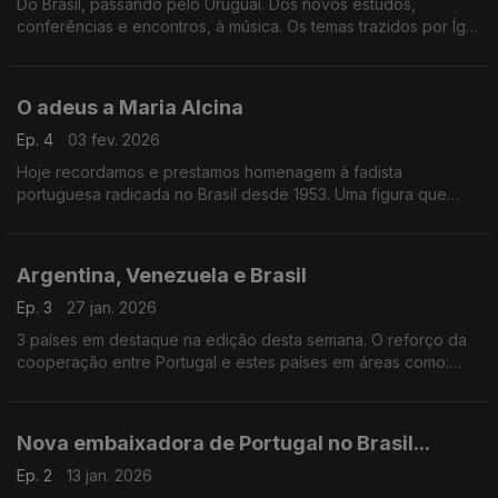
Do Brasil, passando pelo Uruguai. Dos novos estudos,
conferências e encontros, à música. Os temas trazidos por Ígor
Lopes ligam todas as semanas os dois lados do Atlântico.
O adeus a Maria Alcina
Ep. 4
03 fev. 2026
Hoje recordamos e prestamos homenagem à fadista
portuguesa radicada no Brasil desde 1953. Uma figura que
ajudou a criar laços, através do fado, entre os dois lados do
Atlântico.
Argentina, Venezuela e Brasil
Ep. 3
27 jan. 2026
3 países em destaque na edição desta semana. O reforço da
cooperação entre Portugal e estes países em áreas como:
economia, associativismo, direito e turismo.
Nova embaixadora de Portugal no Brasil...
Ep. 2
13 jan. 2026