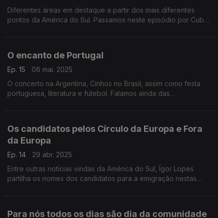
Diferentes áreas em destaque a partir dos mais diferentes
pontos da América do Sul. Passamos neste episódio por Cuba,
Panamá, Uruguai, Chile e Brasil.
O encanto de Portugal
Ep. 15
06 mai. 2025
O concerto na Argentina, Cinhos no Brasil, assim como festa
portuguesa, literatura e futebol. Falamos ainda das
comemorações do dia da Liberdade mp Uruguai.
Os candidatos pelos Círculo da Europa e Fora
da Europa
Ep. 14
29 abr. 2025
Entre outras notícias vindas da América do Sul, Ígor Lopes
partilha os nomes dos candidatos para a emigração nestas
novas legislativas agendadas para 18 de maio.
Para nós todos os dias são dia da comunidade