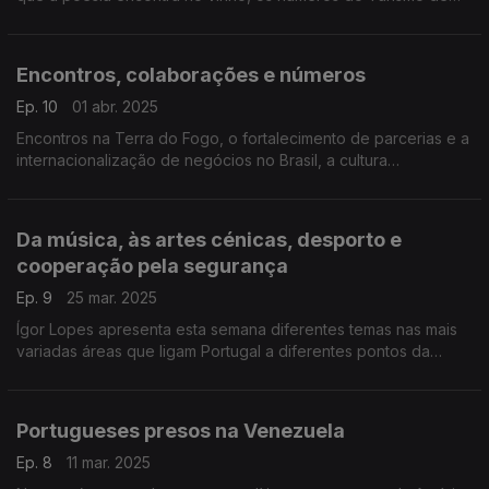
Portugal, do Guia para exportadores Brasileiros investirem em
Portugal e dos projetos da "Sheree".
Encontros, colaborações e números
Ep. 10
01 abr. 2025
Encontros na Terra do Fogo, o fortalecimento de parcerias e a
internacionalização de negócios no Brasil, a cultura
portuguesa em destaque no Uruguai. Falamos ainda dos
últimos números do programa Regressar.
Da música, às artes cénicas, desporto e
cooperação pela segurança
Ep. 9
25 mar. 2025
Ígor Lopes apresenta esta semana diferentes temas nas mais
variadas áreas que ligam Portugal a diferentes pontos da
América do Sul, começando pelo Brasil, passando pela
Argentina, Panamá e Colômbia.
Portugueses presos na Venezuela
Ep. 8
11 mar. 2025