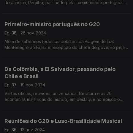
de Janeiro, Paraíba, passando pelas comunidade portuguesas
na Argentina, Panamá, Uruguai, Chile, Peru e Venezuela.
Primeiro-ministro português no G20
Ep. 38
26 nov. 2024
Além de sabermos todos os detalhes da viagem de Luís
Montenegro ao Brasil e recepção do chefe de governo pela
comunidade portuguesa, ficamos a par dos últimos eventos e
notícias de diferentes pontos da América do Sul.
Da Colômbia, a El Salvador, passando pelo
Chile e Brasil
Ep. 37
19 nov. 2024
Visitas oficias, reuniões, aniversários, literatura e as 20
economias mais ricas do mundo, em destaque no episódio
desta semana.
Reuniões do G20 e Luso-Brasilidade Musical
Ep. 36
12 nov. 2024