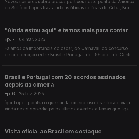
Novos números sobre presos políticos neste ponto da América
do Sul. Ígor Lopes traz ainda as últimas notícias de Cuba, Brasil
e Argentina.
"Ainda estou aqui" e temos mais para contar
Ep. 7
04 mar. 2025
Falamos da importância do óscar, do Carnaval, do concurso
de cooperação entre Brasil e Portugal, dos 99 anos do Centro
Português em Pelotas, do 25 de abril em Cuba, da missão
empresarial na Argentina e da AILD.
Brasil e Portugal com 20 acordos assinados
depois da cimeira
Ep. 6
25 fev. 2025
Ígor Lopes partilha o que sai da cimeira luso-brasileira e viaja
ainda neste episódio pelos últimos eventos e temas que ligam
a América do Sul a Portugal.
Visita oficial ao Brasil em destaque