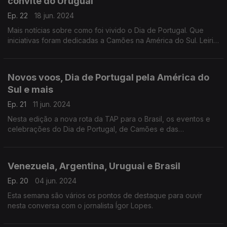
convite do Uruguai
Ep. 22
18 jun. 2024
Mais notícias sobre como foi vivido o Dia de Portugal. Que
iniciativas foram dedicadas a Camões na América do Sul. Leiria
num congresso no Brasil. Fado no Chile. Cinema no Uruguai e
Livros pela equidade.
Novos voos, Dia de Portugal pela América do
Sul e mais
Ep. 21
11 jun. 2024
Nesta edição a nova rota da TAP para o Brasil, os eventos e
celebrações do Dia de Portugal, de Camões e das
Comunidades Portuguesas, ainda os últimos eventos que ligam
os dois lados do Atlântico.
Venezuela, Argentina, Uruguai e Brasil
Ep. 20
04 jun. 2024
Esta semana são vários os pontos de destaque para ouvir
nesta conversa com o jornalista Ígor Lopes.