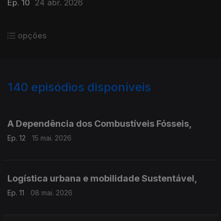
Ep. 10
24 abr. 2026
opções
140
episódios disponíveis
905732
880567
857152
819849
800522
767938
754900
733558
716769
696088
677620
A Dependência dos Combustíveis Fósseis,
Ep. 12
15 mai. 2026
Logística urbana e mobilidade Sustentável,
Ep. 11
08 mai. 2026