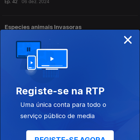
Ep. 42
06 dez. 2024
Especies animais Invasoras
×
Ep. 41
29 nov. 2024
A investigação no setor agrícola e florestal -
INIAV - Part2
Ep. 40
22 nov. 2024
Registe-se na RTP
A investigação no setor agrícola e florestal -
Uma única conta para todo o
INIAV - Part1
serviço público de media
Ep. 39
15 nov. 2024