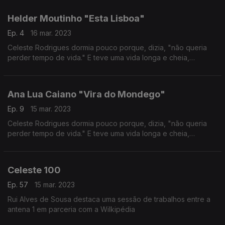
reconhecido. Autoria Ana Sofia Carvalheda
Helder Moutinho "Esta Lisboa"
Ep. 4
16 mar. 2023
Celeste Rodrigues dormia pouco porque, dizia, "não queria
perder tempo de vida." E teve uma vida longa e cheia,
percorrida com talento, porventura só tardiamente
reconhecido. Autoria Ana Sofia Carvalheda
Ana Lua Caiano "Vira do Mondego"
Ep. 9
15 mar. 2023
Celeste Rodrigues dormia pouco porque, dizia, "não queria
perder tempo de vida." E teve uma vida longa e cheia,
percorrida com talento, porventura só tardiamente
reconhecido. Autoria Ana Sofia Carvalheda
Celeste 100
Ep. 57
15 mar. 2023
Rui Alves de Sousa destaca uma sessão de trabalhos entre a
antena 1 em parceria com a Wilkipédia