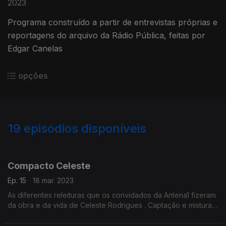
2023
Programa construído a partir de entrevistas próprias e
reportagens do arquivo da Rádio Pública, feitas por
Edgar Canelas
opções
19
episódios disponíveis
678449
677790
Compacto Celeste
Ep. 15
18 mar. 2023
As diferentes releituras que os convidados da Antena1 fizeram
da obra e da vida de Celeste Rodrigues . Captação e mistura
Eric Harizanos autoria e produção Ana Sofia Carvalheda.