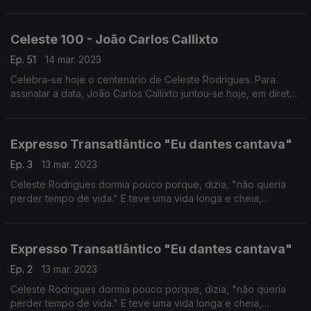
os bisnetos Gaspar e Sebastião Varela, o musicólogo Rui Veira
Nery e pela fadista Kátia Guerreiro.
Celeste 100 - João Carlos Callixto
Ep. 51
14 mar. 2023
Celebra-se hoje o centenário de Celeste Rodrigues. Para
assinalar a data, João Carlos Callixto juntou-se hoje, em direto,
a Mónica Mendes.
Expresso Transatlântico "Eu dantes cantava"
Ep. 3
13 mar. 2023
Celeste Rodrigues dormia pouco porque, dizia, "não queria
perder tempo de vida." E teve uma vida longa e cheia,
percorrida com talento, porventura só tardiamente
reconhecido. Autoria Ana Sofia Carvalheda
Expresso Transatlântico "Eu dantes cantava"
Ep. 2
13 mar. 2023
Celeste Rodrigues dormia pouco porque, dizia, "não queria
perder tempo de vida." E teve uma vida longa e cheia,