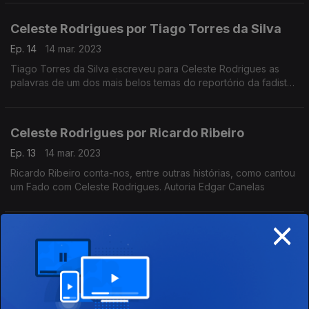
Celeste Rodrigues por Tiago Torres da Silva
Ep. 14
14 mar. 2023
Tiago Torres da Silva escreveu para Celeste Rodrigues as
palavras de um dos mais belos temas do reportório da fadista,
o Fado Celeste. Autoria Edgar Canelas
Celeste Rodrigues por Ricardo Ribeiro
Ep. 13
14 mar. 2023
Ricardo Ribeiro conta-nos, entre outras histórias, como cantou
um Fado com Celeste Rodrigues. Autoria Edgar Canelas
×
Celeste Rodrigues de Viva Voz
Ep. 12
14 mar. 2023
Programa construído a partir de entrevistas próprias e
reportagens do arquivo da Rádio Pública, feitas por Edgar
Canelas