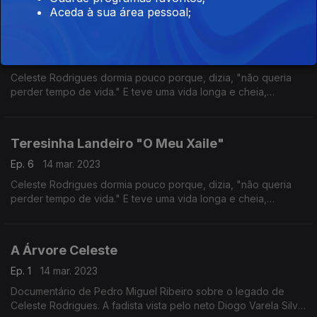
Aceda à sua área pessoal;
reconhecido. Autoria Ana Sofia Carvalheda
Ana Lua Caiano "Vira do Mondego"
Ep. 8
14 mar. 2023
Celeste Rodrigues dormia pouco porque, dizia, "não queria
perder tempo de vida." E teve uma vida longa e cheia,
percorrida com talento, porventura só tardiamente
reconhecido. Autoria Ana Sofia Carvalheda
Teresinha Landeiro "O Meu Xaile"
Ep. 6
14 mar. 2023
Celeste Rodrigues dormia pouco porque, dizia, "não queria
perder tempo de vida." E teve uma vida longa e cheia,
percorrida com talento, porventura só tardiamente
reconhecido. Autoria Ana Sofia Carvalheda
A Árvore Celeste
Ep. 1
14 mar. 2023
Documentário de Pedro Miguel Ribeiro sobre o legado de
Celeste Rodrigues. A fadista vista pelo neto Diogo Varela Silva,