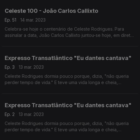
Nery e pela fadista Kátia Guerreiro.
Celeste 100 - João Carlos Callixto
Ep. 51
14 mar. 2023
Celebra-se hoje o centenário de Celeste Rodrigues. Para
assinalar a data, João Carlos Callixto juntou-se hoje, em direto,
a Mónica Mendes.
Expresso Transatlântico "Eu dantes cantava"
Ep. 3
13 mar. 2023
Celeste Rodrigues dormia pouco porque, dizia, "não queria
perder tempo de vida." E teve uma vida longa e cheia,
percorrida com talento, porventura só tardiamente
reconhecido. Autoria Ana Sofia Carvalheda
Expresso Transatlântico "Eu dantes cantava"
Ep. 2
13 mar. 2023
Celeste Rodrigues dormia pouco porque, dizia, "não queria
perder tempo de vida." E teve uma vida longa e cheia,
percorrida com talento, porventura só tardiamente