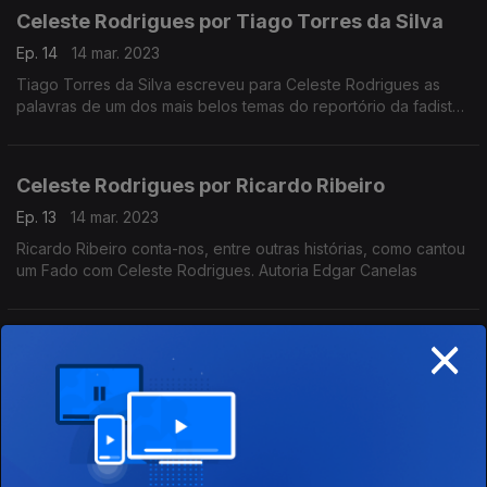
Celeste Rodrigues por Tiago Torres da Silva
Ep. 14
14 mar. 2023
Tiago Torres da Silva escreveu para Celeste Rodrigues as
palavras de um dos mais belos temas do reportório da fadista,
o Fado Celeste. Autoria Edgar Canelas
Celeste Rodrigues por Ricardo Ribeiro
Ep. 13
14 mar. 2023
Ricardo Ribeiro conta-nos, entre outras histórias, como cantou
um Fado com Celeste Rodrigues. Autoria Edgar Canelas
×
Celeste Rodrigues de Viva Voz
Ep. 12
14 mar. 2023
Programa construído a partir de entrevistas próprias e
reportagens do arquivo da Rádio Pública, feitas por Edgar
Canelas