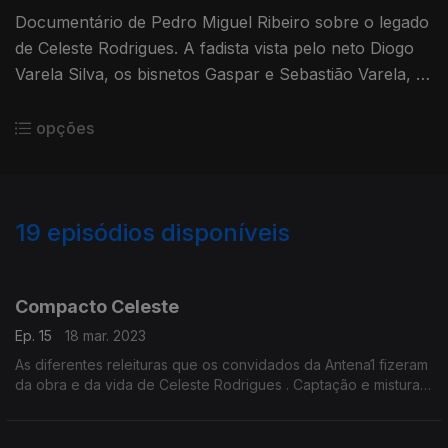
Documentário de Pedro Miguel Ribeiro sobre o legado
de Celeste Rodrigues. A fadista vista pelo neto Diogo
Varela Silva, os bisnetos Gaspar e Sebastião Varela, o
musicólogo Rui Veira Nery e pela fadista Kátia
Guerreiro.
opções
19
episódios disponíveis
678449
677790
Compacto Celeste
Ep. 15
18 mar. 2023
As diferentes releituras que os convidados da Antena1 fizeram
da obra e da vida de Celeste Rodrigues . Captação e mistura
Eric Harizanos autoria e produção Ana Sofia Carvalheda.