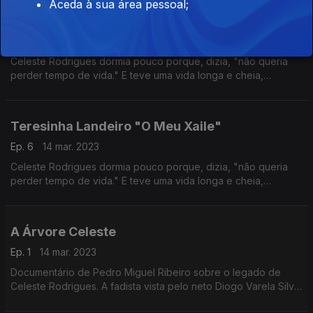
Aceda à sua área pessoal;
Ana Lua Caiano "Vira do Mondego"
Ep. 8
14 mar. 2023
Celeste Rodrigues dormia pouco porque, dizia, "não queria
perder tempo de vida." E teve uma vida longa e cheia,
percorrida com talento, porventura só tardiamente
reconhecido. Autoria Ana Sofia Carvalheda
Teresinha Landeiro "O Meu Xaile"
Ep. 6
14 mar. 2023
Celeste Rodrigues dormia pouco porque, dizia, "não queria
perder tempo de vida." E teve uma vida longa e cheia,
percorrida com talento, porventura só tardiamente
reconhecido. Autoria Ana Sofia Carvalheda
A Árvore Celeste
Ep. 1
14 mar. 2023
Documentário de Pedro Miguel Ribeiro sobre o legado de
Celeste Rodrigues. A fadista vista pelo neto Diogo Varela Silva,
os bisnetos Gaspar e Sebastião Varela, o musicólogo Rui Veira