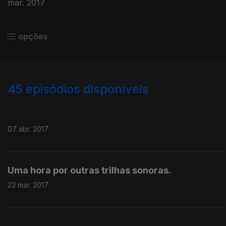
mar. 2017
opções
45
episódios disponíveis
198924
135438
121667
112154
07 abr. 2017
Uma hora por outras trilhas sonoras.
23 mar. 2017