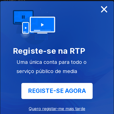
02 dez. 2013
×
17 nov. 2013
10 nov. 2013
Registe-se na RTP
Uma única conta para todo o
12 set. 2013
serviço público de media
08 set. 2013
REGISTE-SE AGORA
Quero registar-me mais tarde
01 set. 2013