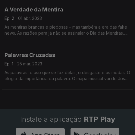
A Verdade da Mentira
Ep. 2
01 abr. 2023
As mentiras brancas e piedosas – mas também a era das fake
news. As razões para já não se assinalar o Dia das Mentiras…
No mapa musical, estão Celeste Rodrigues e os Luta Livre, os
Bee Gees e Joaquin Sabina.
Palavras Cruzadas
Ep. 1
25 mar. 2023
As palavras, o uso que se faz delas, o desgaste e as modas. O
elogio da importância da palavra. O mapa musical vai de José
Afonso a Birdy, de Chico Buarque a Sam The Kid, de Laurie
Anderson a Rodrigo Leão.
Instale a aplicação
RTP Play