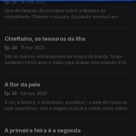
Ep. 35
18 nov. 2023
Uma declaração de princípios sobre a ditadura da
normalidade. Olhamos a loucura, da paixão amorosa aos
comportamentos “desviantes”. A música chega a Patsy Cline,
Léo Ferré, Seal, Stranglers e Rita Lee, entre outros.
Chieftains, os tesouros da ilha
Ep. 34
11 nov. 2023
São os maiores embaixadores da música da Irlanda, foram
fundados há 60 anos e estão para acabar. Esta emissão é-lhes
dedicada. Chegam acompanhados de vozes femininas, de
Joni Mitchell a Sinéad O’Connor, entre outras.
A flor da pele
Ep. 33
04 nov. 2023
A cor, a textura, o simbolismo, a poética – a pele em todas as
suas superfícies, com a viagem musical a contar, entre outros,
com Adriano Correia de Oliveira, The Sundays,Bruce
Springsteen, Ana Carolina e Tegan and Sara.
A primeira feira é a segunda