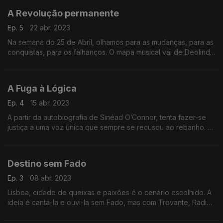
A Revolução permanente
Ep. 5
22 abr. 2023
Na semana do 25 de Abril, olhamos para as mudanças, para as
conquistas, para os falhanços. O mapa musical vai de Deolinda
a Georges Moustaki, de Tracy Chapman a Gil Scott-Heron, de
A Garota Não a Ismael Serrano.
A Fuga à Lógica
Ep. 4
15 abr. 2023
A partir da autobiografia de Sinéad O’Connor, tenta fazer-se
justiça a uma voz única que sempre se recusou ao rebanho. É
ela que guia o mapa musical, com ajudas de Massive Attack e
Terry Hall, entre outros.
Destino sem Fado
Ep. 3
08 abr. 2023
Lisboa, cidade de queixas e paixões é o cenário escolhido. A
ideia é cantá-la e ouvi-la sem Fado, mas com Trovante, Rádio
Macau, José Mário Branco, Dino D’Santiago e Melody Gardot,
entre outros. E muita Poesia.