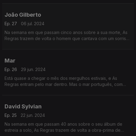
Bangles, entre outros. E as palavras ardem…
João Gilberto
Ep. 27
06 jul. 2024
Na semana em que passam cinco anos sobre a sua morte, As
Regras trazem de volta o homem que cantava com um sorriso
na voz: João Gilberto. O porta-voz da Bossa Nova junta
clássicos e supresas, sem baixar da eternidade.
Mar
Ep. 26
29 jun. 2024
Está quase a chegar o mês dos mergulhos estivais, e As
Regras entram pelo mar dentro. Mas o mar português, com
presenças de Dulce Pontes, Sitiados, Ban, Kátia Guerreiro,
Sétima Legião e Bernardo Sassetti, entre outros.
David Sylvian
Ep. 25
22 jun. 2024
Na semana em que passam 40 anos sobre o seu álbum de
estreia a solo, As Regras trazem de volta a obra-prima de