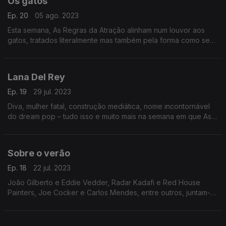
Os gatos
Ep. 20
05 ago. 2023
Esta semana, As Regras da Atração alinham num louvor aos
gatos, tratados literalmente mas também pela forma como se
lhes aproveitam a identidade e a elegância. Música a passar
por Beatles, Bob Dylan, Rita Lee ou Renaud.
Lana Del Rey
Ep. 19
29 jul. 2023
Diva, mulher fatal, construção mediática, nome incontornável
do dream pop – tudo isso e muito mais na semana em que As
Regras da Atração percorrem todo o percurso de Lana Del
Rey, uma estrela transversal ao tempo.
Sobre o verão
Ep. 18
22 jul. 2023
João Gilberto e Eddie Vedder, Radar Kadafi e Red House
Painters, Joe Cocker e Carlos Mendes, entre outros, juntam-se
esta semana n’As Regras da Atração com um propósito
simples: celebrar – e questionar – o Verão.