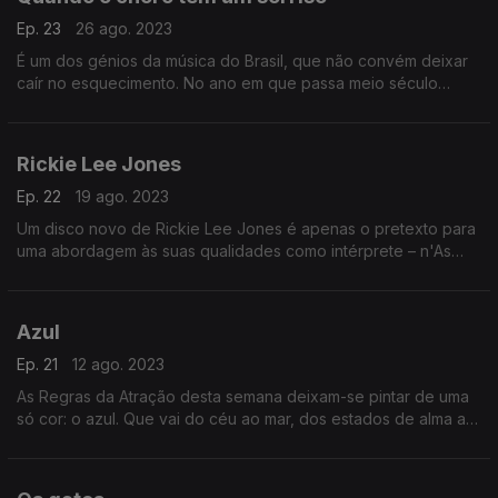
Ep. 23
26 ago. 2023
É um dos génios da música do Brasil, que não convém deixar
caír no esquecimento. No ano em que passa meio século
sobre a sua morte, recuperamos Pixinguinha e ainda ouvimos
Marisa Monte, Martinho da Vila e Elis Regina.
Rickie Lee Jones
Ep. 22
19 ago. 2023
Um disco novo de Rickie Lee Jones é apenas o pretexto para
uma abordagem às suas qualidades como intérprete – n'As
Regras da Atração desta semana, ela é chamada apenas a
canções alheias, de outros autores.
Azul
Ep. 21
12 ago. 2023
As Regras da Atração desta semana deixam-se pintar de uma
só cor: o azul. Que vai do céu ao mar, dos estados de alma ao
vestuário. Né Ladeiras e Tim Maia, David Bowie e Joni Mitchell
marcam presença na música.