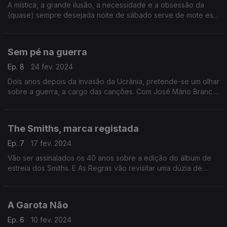
A mística, a grande ilusão, a necessidade e a obsessão da
(quase) sempre desejada noite de sábado serve de mote esta
semana, com música de Cidade Negra, Pet Shop Boys, Sam
Cooke, The Specials e Jovanotti, entre outros.
Sem pé na guerra
Ep. 8
24 fev. 2024
Dois anos depois da invasão da Ucrânia, pretende-se um olhar
sobre a guerra, a cargo das canções. Com José Mário Branco,
León Gieco, Charles Aznavour, The Burns Unit, Legião Urbana
e Culture Club, entre outros.
The Smiths, marca registada
Ep. 7
17 fev. 2024
Vão ser assinalados os 40 anos sobre a edição do álbum de
estreia dos Smiths. E As Regras vão revisitar uma dúzia de
grandes canções do grupo de Morrissey e Marr, mostrando
porque não perdem eficácia e grandeza.
A Garota Não
Ep. 6
10 fev. 2024