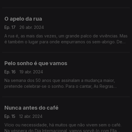
numa viagem pelos lugares aleatórios e improváveis, na
geografia como na música.
O apelo da rua
Ep. 17
26 abr. 2024
A rua é, as mais das vezes, um grande palco de vivências. Mas
é também o lugar para onde empurramos os sem-abrigo. De
diferentes formas, cantam-na os U2, Rui Veloso, Lou Reed, os
Go-Betweens ou Jorge Fernando.
Pelo sonho é que vamos
Ep. 16
19 abr. 2024
Na semana dos 50 anos que assinalam a mudança maior,
pretende celebrar-se o sonho. Para o cantar, As Regras
trazem Né Ladeiras, Jacques Brel, Beyoncé, Radiohead,
Mercedes Sosa e Zucchero, entre outros.
Nunca antes do café
Ep. 15
12 abr. 2024
Vício ou necessidade, há muitos que não vivem sem o café.
Na véspera do Dia Internacional, vamos sorvê-lo com Ella