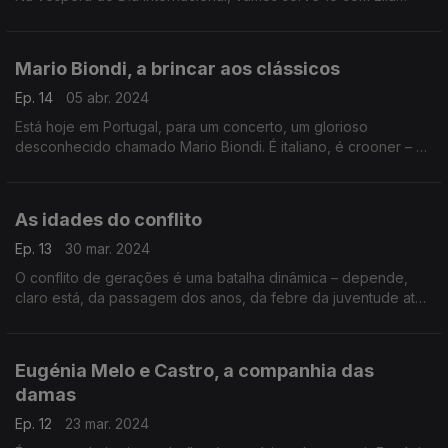
Fitzgerald, Prince, Juan Luis Guerra, Nana Caymmi, Serge
Gainsbourg ou Garbage.
Mario Biondi, a brincar aos clássicos
Ep. 14
05 abr. 2024
Está hoje em Portugal, para um concerto, um glorioso
desconhecido chamado Mario Biondi. É italiano, é crooner – e
dos bons. Vamos descobri-lo como merece, numa emissão
com escala em quatro idiomas, nada menos.
As idades do conflito
Ep. 13
30 mar. 2024
O conflito de gerações é uma batalha dinâmica – depende,
claro está, da passagem dos anos, da febre da juventude até
à experiência da maturidade. O tema chega com Heróis do
Mar, Elis Regina, Nirvana ou Bob Marley.
Eugénia Melo e Castro, a companhia das
damas
Ep. 12
23 mar. 2024