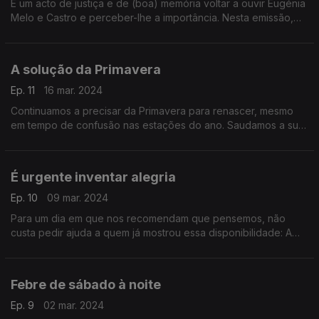
É um acto de justiça e de (boa) memória voltar a ouvir Eugénia
Melo e Castro e perceber-lhe a importância. Nesta emissão,
vamos buscá-la, sempre bem acompanhada, de Tom Jobim a
Gonzaguinha, e muitos mais.
A solução da Primavera
Ep. 11
16 mar. 2024
Continuamos a precisar da Primavera para renascer, mesmo
em tempo de confusão nas estações do ano. Saudamos a sua
chegada com Trovante, Tori Amos, The Flaming Lips, Virginia
Astley e Donald Fagen, entre outros.
É urgente inventar alegria
Ep. 10
09 mar. 2024
Para um dia em que nos recomendam que pensemos, não
custa pedir ajuda a quem já mostrou essa disponibilidade: A
Garota Não, maior revelação da música portuguesa nos anos
chegados, é a convidada de honra desta emissão.
Febre de sábado à noite
Ep. 9
02 mar. 2024