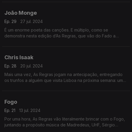
Monte, entre outros. Uma hora feliz…
João Monge
Ep. 29
27 jul. 2024
É um enorme poeta das canções. E múltiplo, como se
demonstra nesta edição d’As Regras, que vão do Fado a
Trovante, Rio Grande, Maria João, A Garota Não e muito mais.
O autor é que não muda.
Chris Isaak
Ep. 28
20 jul. 2024
Mais uma vez, As Regras jogam na antecipação, entregando
os trunfos a alguém que visita Lisboa na próxima semana: um
galã perene chamado Chris Isaak, criador de um rock
duradouro e inconfundível.
Fogo
Ep. 21
13 jul. 2024
Por uma hora, As Regras vão literalmente brincar com o Fogo,
juntando a propósito música de Madredeus, UHF, Sérgio
Godinho, Rita Redshoes, Rickie Lee Jones, Pretenders e