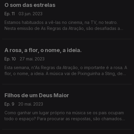
O som das estrelas
Ep. 11
03 jun. 2023
Estamos habituados a vê-las no cinema, na TV, no teatro.
Nesta emissão de As Regras da Atração, são desafiadas a
mostrar o que valem como cantoras. De Milú a Molly Ringwald,
de Maria de Medeiros a Scarlett Johansson
A rosa, a flor, o nome, a ideia.
Ep. 10
27 mai. 2023
Esta semana, n'As Regras da Atração, o importante é a rosa. A
flor, o nome, a ideia. A música vai de Pixinguinha a Sting, de
Nick Cave a Fabrizio De André
Filhos de um Deus Maior
Ep. 9
20 mai. 2023
Como ganhar um lugar próprio na música se os pais ocupam
todo o espaço? Para procurar as respostas, são chamados
Jakob Dylan e Vicente Palma, Teddy Thompson e Moreno
Veloso, Elijah Hewson e Thomas Dutronc, entre outros.