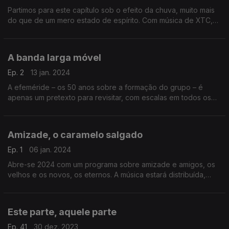
Partimos para este capítulo sob o efeito da chuva, muito mais
do que de um mero estado de espírito. Com música de XTC,
The Big Dish, Joaquin Sabina e Fito Paez, Supertramp, Kid
Abelha e Billie Myers, entre outros.
A banda larga móvel
Ep. 2
13 jan. 2024
A efeméride – os 50 anos sobre a formação do grupo – é
apenas um pretexto para revisitar, com escalas em todos os
sete álbuns publicados, de um projecto sem par na música
portuguesa: a Banda do Casaco.
Amizade, o caramelo salgado
Ep. 1
06 jan. 2024
Abre-se 2024 com um programa sobre amizade e amigos, os
velhos e os novos, os eternos. A música estará distribuída,
entre outros, por Stephane Eicher, LCD Soundsystem, Joe
Cocker e, claro, The Rembrandts.
Este parte, aquele parte
Ep. 41
30 dez. 2023