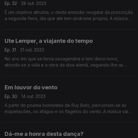
Ep. 32
28 out. 2023
É um objetivo altruísta, o desta emissão: resgatar da proscrição
a segunda-feira, dia que até tem síndrome própria. A música
passa por New Order e The Innocence Mission, mas também
por Fats Domino e pelos Mamas and Papas
Ute Lemper, a viajante do tempo
Ep. 31
21 out. 2023
No ano em que se torna sexagenária e tem disco novo,
aborda-se a vida e a obra da diva alemã, seguindo-lhe as
tendências: canções próprias, de Weill, Piazzolla, Nyman,
Glass, mas também de Tom Waits ou Elvis Costello.
Em louvor do vento
Ep. 30
14 out. 2023
A partir do poema homónimo de Ruy Belo, percorrem-se as
inquietações, os afagos e os flagelos do vento. A música vai
de Jimi Hendrix a Manu Chao, de Né Ladeiras aos Mumford
and Sons, de Tiromancino a Bob Seger.
Dá-me a honra desta dança?