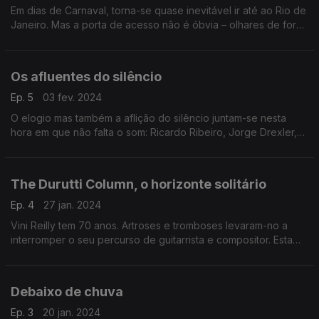
Em dias de Carnaval, torna-se quase inevitável ir até ao Rio de
Janeiro. Mas a porta de acesso não é óbvia – olhares de fora
sobre a cidade maravilhosa, de Peter Allen a Dalida, de
Michael Franks a Marcella Bella.
Os afluentes do silêncio
Ep. 5
03 fev. 2024
O elogio mas também a aflição do silêncio juntam-se nesta
hora em que não falta o som: Ricardo Ribeiro, Jorge Drexler,
Haim, Elliott Smith, Thomas Dolby, Bjork e Arnaldo Antunes,
entre outros.
The Durutti Column, o horizonte solitário
Ep. 4
27 jan. 2024
Vini Reilly tem 70 anos. Artroses e tromboses levaram-no a
interromper o seu percurso de guitarrista e compositor. Esta
semana, reunimos das melhores memórias do projecto The
Durutti Column, com surpresas pelo meio.
Debaixo de chuva
Ep. 3
20 jan. 2024