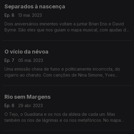
Separados à nascença
Ep. 8
13 mai. 2023
Dois aniversários iminentes voltam a juntar Brian Eno e David
Byrne. São eles que nos guiam o mapa musical, com ajudas de
David Bowie, U2, The Gift, Waldemar Bastos e Tom Zé.
O vício da névoa
Ep. 7
05 mai. 2023
Uma emissão cheia de fumo e politicamente incorrccta, do
cigarro ao charuto. Com canções de Nina Simone, Yves
Montand, Oasis, Arctic Monkeys, Roberto Carlos, Amy
Winehouse ou K.D. Lang.
Rio sem Margens
Ep. 6
29 abr. 2023
O Tejo, o Guadiana e os rios da aldeia de cada um. Mas
também os rios de lágrimas e os rios metafóricos. No mapa
musical, estão Adriano Correia de Oliveira e os Doors, Audrey
Hepburn e Antony and The Johnsons.