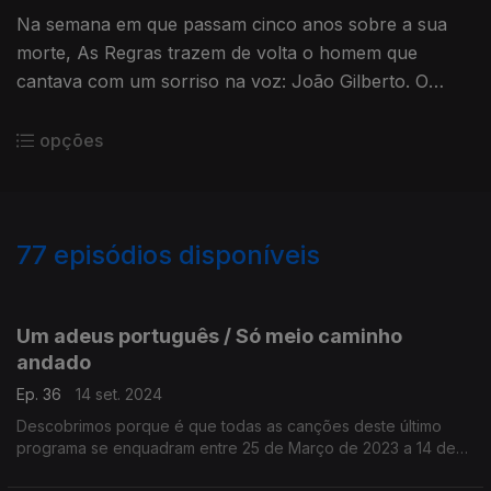
Na semana em que passam cinco anos sobre a sua
morte, As Regras trazem de volta o homem que
cantava com um sorriso na voz: João Gilberto. O
porta-voz da Bossa Nova junta clássicos e supresas,
sem baixar da eternidade.
opções
77
episódios disponíveis
769543
751323
738776
720811
700703
684581
680348
Um adeus português / Só meio caminho
andado
Ep. 36
14 set. 2024
Descobrimos porque é que todas as canções deste último
programa se enquadram entre 25 de Março de 2023 a 14 de
Setembro de 2024.