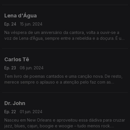
David Sylvian. Secrets of The Beehive será ouvido na íntegra,
com contexto e com prazer.
Lena d'Água
Ep. 24
15 jun. 2024
Na véspera de um aniversário da cantora, volta a ouvir-se a
voz de Lena d’Água, sempre entre a rebeldia e a doçura. É um
percurso injustamente subvalorizado, como vai ficar
demonstrado, com as canções e com a atitude.
Carlos Tê
Ep. 23
08 jun. 2024
Tem livro de poemas cantados e uma canção nova. De resto,
merece sempre o aplauso e a atenção pelo faz com as
palavras. O convocado da semana é mesmo Carlos Tê, com a
ajuda de muitas vozes, da própria a Rui Veloso.
Dr. John
Ep. 22
01 jun. 2024
Nasceu em New Orleans e aproveitou essa dádiva para cruzar
jazz, blues, cajun, boogie e woogie – tudo menos rock.