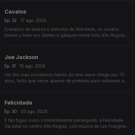
vem sozinho à festa.
Cavalos
Ep. 32
17 ago. 2024
Exemplos de beleza e símbolos de liberdade, os cavalos
tomam o freio nos dentes e galopam nesta hora d’As Regras,
ao som de Georges Brassens e Echo & The Bunnymen, Joana
Alegre e Ray Lamontagne, entre muitos outros.
Joe Jackson
Ep. 31
10 ago. 2024
Um dos mais inovadores heróis da new-wave chega aos 70
anos, facto que serve apenas de pretexto para voltarmos a
ouvir Joe Jackson, desde os primeiros tempos até à
actualidade – e sem quebras de rendimento.
Felicidade
Ep. 30
03 ago. 2024
É tão fugaz como constantemente perseguida, a Felicidade.
Vai estar no centro d’As Regras, com música de Les Frangines,
Pablo Milanés, R.E.M., James Brown, Snow Patrol e Marisa