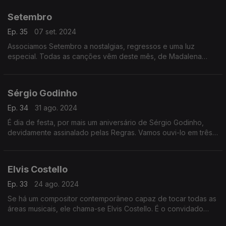
Setembro
Ep. 35
07 set. 2024
Associamos Setembro a nostalgias, regressos e uma luz
especial. Todas as canções vêm deste mês, de Madalena
Iglésias a Barry White, de Nina Simone a Frank Sinatra, de
Gilbert Bécaud a Cristina Donà, entre muitos outros.
Sérgio Godinho
Ep. 34
31 ago. 2024
É dia de festa, por mais um aniversário de Sérgio Godinho,
devidamente assinalado pelas Regras. Vamos ouvi-lo em três
frentes: sozinho, muito bem acompanhado e ainda pelas
vozes de terceiros. Sempre em maré alta.
Elvis Costello
Ep. 33
24 ago. 2024
Se há um compositor contemporâneo capaz de tocar todas as
áreas musicais, ele chama-se Elvis Costello. É o convidado
d’As Regras na semana em que se torna septuagenário. E não