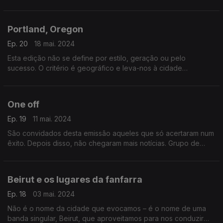
Morreu há cinco anos e não merece o esquecimento. Dr. John
é a figura central desta semana.
Portland, Oregon
Ep. 20
18 mai. 2024
Esta edição não se define por estilo, geração ou pelo
sucesso. O critério é geográfico e leva-nos à cidade
americana de Portland. Elliott Smith, Esperanza Spalding,
Decemberists e Weyes Blood marcam presença.
One off
Ep. 19
11 mai. 2024
São convidados desta emissão aqueles que só acertaram num
êxito. Depois disso, não chegaram mais notícias. Grupo de
Baile e Essa Entente, Chumbawamba e Danny Wilson, Timbuk 3
e Gotye só têm uma oportunidade, mas chega.
Beirut e os lugares da fanfarra
Ep. 18
03 mai. 2024
Não é o nome da cidade que evocamos – é o nome de uma
banda singular, Beirut, que aproveitamos para nos conduzir