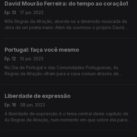
David Mourão Ferreira: do tempo ao coração1
Ep. 13
17 jun. 2023
N’As Regras da Atração, aborda-se a dimensão musicada da
obra de um poeta maior. Além de ouvirmos o próprio David
Mourão-Ferreira, aqui vão passar Luís Cília e Carminho, Ney
Matogrosso e, claro, Amália Rodrigues.
Portugal: faça você mesmo
Ep. 12
10 jun. 2023
No Dia de Portugal e das Comunidades Portuguesas, As
Regras da Atração olham para a casa comum através de
canções e palavras. De Sétima Legião a Teresa Silva Carvalho,
de Oquestrada a Cristina Branco.
Liberdade de expressão
Ep. 16
08 jun. 2023
A liberdade de expressão é o tema central deste capítulo de
As Regras da Atração, num momento em que sobre ela pairam
múltiplas ameaças. A música vai de Léo Ferré a Tom Petty, de
Gabriel, O Pensador a Giorgio Gaber