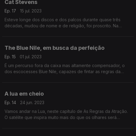
Cat Stevens
Ep. 17
15 jul. 2023
Esteve longe dos discos e dos palcos durante quase três
décadas, mudou de nome e de religião, foi proscrito. Na
semana em que chega aos 75 anos, Cat Stevens é
recuperado n’AS REGRAS DA ATRAÇÃO, com convidados
especiais.
The Blue Nile, em busca da perfeição
Ep. 15
01 jul. 2023
É um percurso fora da caixa mas altamente compensador, o
dos escocesses Blue Nile, capazes de fintar as regras da
indústria e construir uma obra perene. Além do grupo,
convocam-se Rickie Lee Jones e Annie Lennox.
A lua em cheio
Ep. 14
24 jun. 2023
Vamos andar na Lua, neste capítulo de As Regras da Atração.
O satélite que inspira muito mais do que os olhares será
retratado por muita poesia e canções de Luís Portugal, Van
Morrison, Zaz ou Waterboys, entre outras.