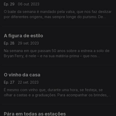
Ep. 29
06 out. 2023
O baile da semana é mandado pela valsa, que nos faz deslizar
por diferentes origens, mas sempre longe do purismo. De
António Zambujo a Leonard Cohen, de Tom Waits a Jacques
Brel, sem esquecer a última valsa, com The Band
A figura de estilo
Ep. 28
29 set. 2023
Na semana em que passam 50 anos sobre a estreia a solo de
Bryan Ferry, é nele – e na sua matéria-prima – que nos
centramos, deixando correr canções que vão de 1977 a2014
e que ajudam a definir a elegância em matéria pop.
O vinho da casa
Ep. 27
22 set. 2023
É mesmo com vinho que, durante uma hora, se festeja, se
olhar a castas e a graduações. Para acompanhar os brindes,
há música de Janita Salomé, The National, Nancy Sinatra,
Georges Brassens ou Amália Rodrigues.
Pára em todas as estações