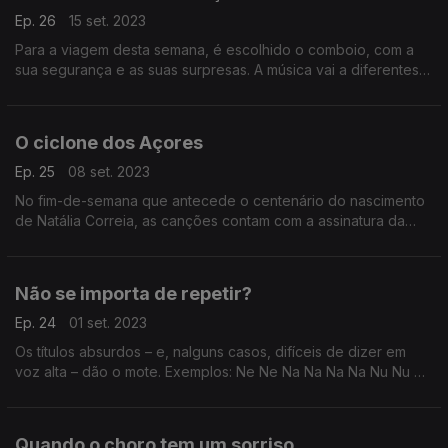
Ep. 26
15 set. 2023
Para a viagem desta semana, é escolhido o comboio, com a
sua segurança e as suas surpresas. A música vai a diferentes
terminais, de José Afonso a Crosby, Stills & Nash, ou de
Everything But The Girl a John Mayer.
O ciclone dos Açores
Ep. 25
08 set. 2023
No fim-de-semana que antecede o centenário do nascimento
de Natália Correia, as canções contam com a assinatura da
açoriana, além das palavras faladas. Ouvimos Ana Bacalhau,
Amélia Muge ou Elisa Rodrigues, entre outros.
Não se importa de repetir?
Ep. 24
01 set. 2023
Os títulos absurdos – e, nalguns casos, difíceis de dizer em
voz alta – dão o mote. Exemplos: Ne Ne Na Na Na Na Nu Nu ou
Mmm Mmm Mmm Mmm. Para ouvir Roy Orbison, Mler Ife Dada
ou The Police, entre outros.
Quando o choro tem um sorriso