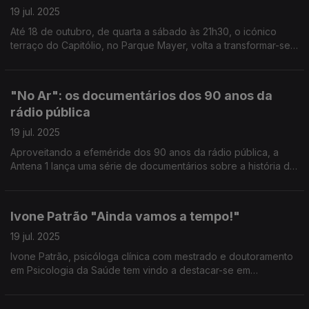
19 jul. 2025
Até 18 de outubro, de quarta a sábado às 21h30, o icónico
terraço do Capitólio, no Parque Mayer, volta a transformar-se
numa sala de cinema ao ar livre. Rui Pedro Tendinha,
programador da iniciativa, conta-nos tudo.
"No Ar": os documentários dos 90 anos da
rádio pública
19 jul. 2025
Aproveitando a efeméride dos 90 anos da rádio pública, a
Antena 1 lança uma série de documentários sobre a história da
rádio em Portugal, segundas à noite. O primeiro episódio é da
autoria do jornalista João Couraceiro.
Ivone Patrão "Ainda vamos a tempo!"
19 jul. 2025
Ivone Patrão, psicóloga clínica com mestrado e doutoramento
em Psicologia da Saúde tem vindo a destacar-se em
ciberpsicologia. Dá a conhecer a Aurélio Gomes o livro "Ainda
vamos a tempo!" sobre adolescentes e... ecrãs.