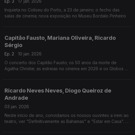
Ep. 3
17 jan. 2026
Inquieta no Coliseu do Porto, a 23 de janeiro; o fecho das
salas de cinema; nova exposição no Museu Bordalo Pinheiro
Capitão Fausto, Mariana Oliveira, Ricardo
Sérgio
Ep. 2
10 jan. 2026
O concerto dos Capitão Fausto; os 50 anos da morte de
Agatha Christie; as estreias no cinema em 2026 e os Globos de
Ouro
Ricardo Neves Neves, Diogo Queiroz de
Andrade
03 jan. 2026
Neste início de ano, convidamos os nossos ouvintes a irem ao
teatro, ver "Definitivamente as Bahamas" e "Estar em Casa". E
vamos perceber o que nos reserva o novo ano na inteligência
artificial.