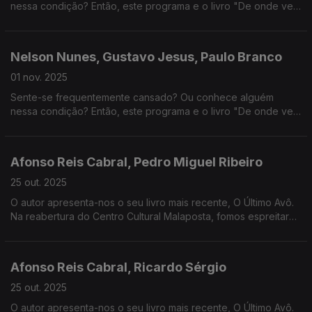
nessa condição? Então, este programa e o livro "De onde vem
este cansaço?" são para si. Recomendamos ainda uma visita
ao Quake, nos 270 anos do terramoto de 1755.
Nelson Nunes, Gustavo Jesus, Paulo Branco
01 nov. 2025
Sente-se frequentemente cansado? Ou conhece alguém
nessa condição? Então, este programa e o livro "De onde vem
este cansaço?" são para si. Vamos também espreitar o cartaz
do Leffest.
Afonso Reis Cabral, Pedro Miguel Ribeiro
25 out. 2025
O autor apresenta-nos o seu livro mais recente, O Último Avô.
Na reabertura do Centro Cultural Malaposta, fomos espreitar
os bastidores d'A Ratoeira, uma peça em reposição, com Ruy
de Carvalho.
Afonso Reis Cabral, Ricardo Sérgio
25 out. 2025
O autor apresenta-nos o seu livro mais recente, O Último Avô.