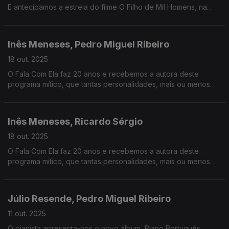
E antecipamos a estreia do filme O Filho de Mil Homens, na
Netflix, baseado no livro de Valter Hugo Mãe com o mesmo
nome.
Inês Meneses, Pedro Miguel Ribeiro
18 out. 2025
O Fala Com Ela faz 20 anos e recebemos a autora deste
programa mítico, que tantas personalidades, mais ou menos
conhecidas, tem revelado. O doclisboa até 26 de outubro e
deixamos algumas sugestões.
Inês Meneses, Ricardo Sérgio
18 out. 2025
O Fala Com Ela faz 20 anos e recebemos a autora deste
programa mítico, que tantas personalidades, mais ou menos
conhecidas, tem revelado. Falamos também do filme Antena 1
desta semana, Depois da Caçada.
Júlio Resende, Pedro Miguel Ribeiro
11 out. 2025
O pianista apresenta-nos o novo álbum, Piano Português