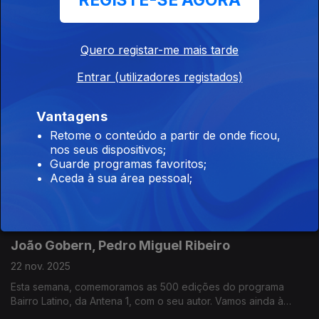
REGISTE-SE AGORA
Jerónimo contracena com... inteligência artificial.
Raquel Tavares, Ricardo Sérgio
Quero registar-me mais tarde
29 nov. 2025
Aurélio Gomes, à conversa com Raquel Tavares, saúda o seu
Entrar (utilizadores registados)
regresso aos discos com o mais recente "Deles por Mim (e à
antiga)". Ricardo Sérgio junta-se à conversa para falar sobre a
mais recente estreia: "Nuremberga".
Vantagens
Retome o conteúdo a partir de onde ficou,
Raquel Tavares, Pedro Miguel Ribeiro
nos seus dispositivos;
29 nov. 2025
Guarde programas favoritos;
Aceda à sua área pessoal;
Raquel Tavares troca opiniões com Aurélio Gomes sobre a
carreira na música, e o "estado da arte" no Fado. E Pedro
Miguel Ribeiro leva-nos a Guimarães para descobrir, com João
Zamith e Nuno Figueiredo, as Festas Nicolinas
João Gobern, Pedro Miguel Ribeiro
22 nov. 2025
Esta semana, comemoramos as 500 edições do programa
Bairro Latino, da Antena 1, com o seu autor. Vamos ainda à
nova casa permanente do Museu Nacional da Música, no