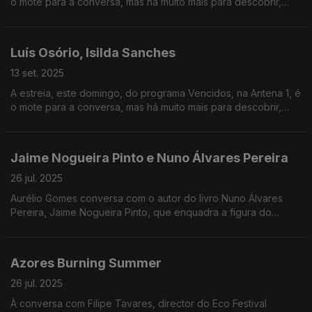
o mote para a conversa, mas há muito mais para descobrir,
para além do jornalista. Nas estreias da semana, o destaque é
A Mulher que Morreu de Pé.
Luís Osório, Isilda Sanches
13 set. 2025
A estreia, este domingo, do programa Vencidos, na Antena 1, é
o mote para a conversa, mas há muito mais para descobrir,
para além do jornalista. No streaming, vamos saber quais as
séries que se destacam na rentrée.
Jaime Nogueira Pinto e Nuno Álvares Pereira
26 jul. 2025
Aurélio Gomes conversa com o autor do livro Nuno Álvares
Pereira, Jaime Nogueira Pinto, que enquadra a figura do
Condestável na história de Portugal como nunca antes.
Azores Burning Summer
26 jul. 2025
À conversa com Filipe Tavares, director do Eco Festival