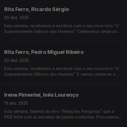
Rita Ferro, Ricardo Sérgio
20 dez. 2025
Esta semana, recebemos a escritora com o seu novo livro "O
Surpreendente Silêncio dos Homens". Celebramos ainda os
60 anos de "Música no Coração", o filme que não é de Natal...
mas é de Natal.
Rita Ferro, Pedro Miguel Ribeiro
20 dez. 2025
Esta semana, recebemos a escritora com o seu novo livro "O
Surpreendente Silêncio dos Homens". E vamos conhecer o
percurso expositivo do Palácio da Ajuda, Mesa Real.
Irene Pimentel, Inês Lourenço
13 dez. 2025
Esta semana, falamos do livro "Relações Perigosas" que a
PIDE tinha com as secretas de países ocidentais. Procuramos
ainda perceber o sucesso e o culto da série Stranger Things.