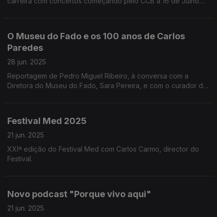
carreira com concertos começando pelo CCB a 16 de Julho.
Aurélio Gomes antecipa essas emoções, e viaja pelas
memórias de Kátia Guerreiro
O Museu do Fado e os 100 anos de Carlos
Paredes
28 jun. 2025
Reportagem de Pedro Miguel Ribeiro, à conversa com a
Diretora do Museu do Fado, Sara Pereira, e com o curador da
exposição sobre o centenário de Carlos Paredes, António
Manuel Nunes, numa visita guiada.
Festival Med 2025
21 jun. 2025
XXIª edição do Festival Med com Carlos Carmo, director do
Festival.
Novo podcast "Porque vivo aqui"
21 jun. 2025