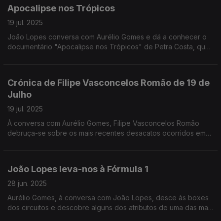
Apocalipse nos Trópicos
19 jul. 2025
João Lopes conversa com Aurélio Gomes e dá a conhecer o
documentário "Apocalipse nos Trópicos" de Petra Costa, que
nos leva a entender a forma como os movimentos evangélicos
estão a ganhar poder no Brasil.
Crónica de Filipe Vasconcelos Romão de 19 de
Julho
19 jul. 2025
À conversa com Aurélio Gomes, Filipe Vasconcelos Romão
debruça-se sobre os mais recentes desacatos ocorridos em
Espanha, que levam a novas reflexões sobre o ressurgimento
do racismo no país vizinho.
João Lopes leva-nos à Fórmula 1
28 jun. 2025
Aurélio Gomes, à conversa com João Lopes, desce às boxes
dos circuitos e descobre alguns dos atributos de uma das mais
recentes produções de Hollywood que, ao que parece, dá