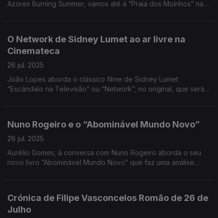
Azores Burning Summer, vamos até à “Praia dos Moínhos” na
Ilha de São Miguel, onde há este festival de música ímpar.
O Network de Sidney Lumet ao ar livre na
Cinemateca
26 jul. 2025
João Lopes aborda o clássico filme de Sidney Lumet
“Escândalo na Televisão” ou “Network”, no original, que será
exibido na Cinemateca a 28 de Julho, na esplanada.
Nuno Rogeiro e o “Abominável Mundo Novo”
26 jul. 2025
Aurélio Gomes, à conversa com Nuno Rogeiro aborda o seu
novo livro “Abominável Mundo Novo” que faz uma análise
profunda do momento histórico que vivemos.
Crónica de Filipe Vasconcelos Romão de 26 de
Julho