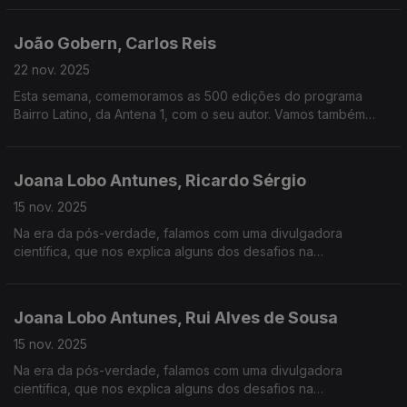
Palácio Nacional de Mafra, que é inaugurada este sábado.
João Gobern, Carlos Reis
22 nov. 2025
Esta semana, comemoramos as 500 edições do programa
Bairro Latino, da Antena 1, com o seu autor. Vamos também
mergulhar na obra de Eça de Queirós, uma vez que, a 25 de
novembro, passam 180 anos do seu nascimento.
Joana Lobo Antunes, Ricardo Sérgio
15 nov. 2025
Na era da pós-verdade, falamos com uma divulgadora
científica, que nos explica alguns dos desafios na
comunicação da ciência neste tempo. Falamos também da
chegada ao streaming de Frankenstein, de Guillermo del Toro.
Joana Lobo Antunes, Rui Alves de Sousa
15 nov. 2025
Na era da pós-verdade, falamos com uma divulgadora
científica, que nos explica alguns dos desafios na
comunicação da ciência neste tempo. Damos ainda os