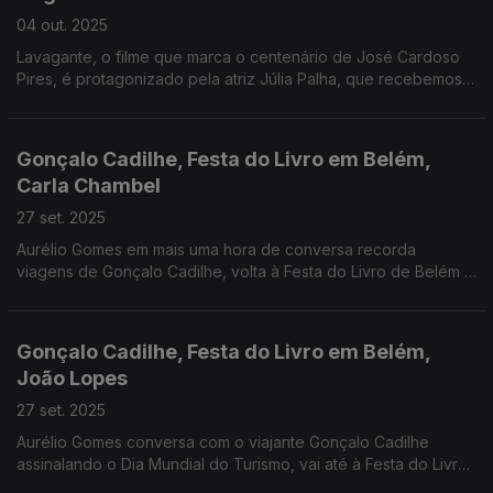
04 out. 2025
Lavagante, o filme que marca o centenário de José Cardoso
Pires, é protagonizado pela atriz Júlia Palha, que recebemos
esta semana. Assinalamos também o Dia Internacional do
Podcast e antecipamos a superlua.
Gonçalo Cadilhe, Festa do Livro em Belém,
Carla Chambel
27 set. 2025
Aurélio Gomes em mais uma hora de conversa recorda
viagens de Gonçalo Cadilhe, volta à Festa do Livro de Belém já
com as portas abertas, e conversa ainda com Carla Chambel,
atriz do filme "O céu em queda".
Gonçalo Cadilhe, Festa do Livro em Belém,
João Lopes
27 set. 2025
Aurélio Gomes conversa com o viajante Gonçalo Cadilhe
assinalando o Dia Mundial do Turismo, vai até à Festa do Livro
em Belém com a ajuda da reportagem de Pedro Miguel