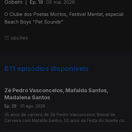
Gobern
|
Ep. 18
09 mai. 2026
O Clube dos Poetas Mortos, Festival Mental, especial
Beach Boys "Pet Sounds"
opções
611
episódios disponíveis
929828
910279
897185
887881
878102
865373
858733
854306
Zé Pedro Vasconcelos, Mafalda Santos,
Madalena Santos
Ep. 29
01 ago. 2026
35 anos de carreira de Zé Pedro Vasconcelos; Bienal de
Cerveira com Mafalda Santos; 50 anos da Festa do Avante com
Madalena Santos.