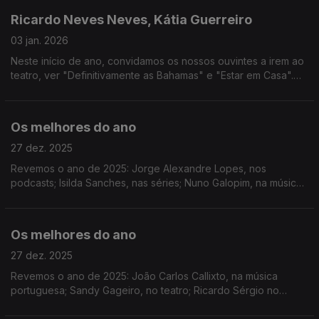
Ricardo Neves Neves, Kátia Guerreiro
03 jan. 2026
Neste início de ano, convidamos os nossos ouvintes a irem ao
teatro, ver "Definitivamente as Bahamas" e "Estar em Casa".
Antecipamos o programa para Ponta Delgada - Capital
Portuguesa da Cultura 2026.
Os melhores do ano
27 dez. 2025
Revemos o ano de 2025: Jorge Alexandre Lopes, nos
podcasts; Isilda Sanches, nas séries; Nuno Galopim, na música
internacional
Os melhores do ano
27 dez. 2025
Revemos o ano de 2025: João Carlos Callixto, na música
portuguesa; Sandy Gageiro, no teatro; Ricardo Sérgio no
cinema; e Luís Caetano, nos livros