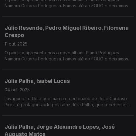
Namora Guitarra Portuguesa. Fomos até ao FOLIO e deixamos
sugestões para todos os amantes da leitura.
Júlio Resende, Pedro Miguel Ribeiro, Filomena
Crespo
11 out. 2025
O pianista apresenta-nos o novo álbum, Piano Português
Namora Guitarra Portuguesa. Fomos até ao FOLIO e deixamos
sugestões. E antecipamos a emissão especial do Dia
Internacional da Erradicação da Pobreza e dos Sem Abrigo
Júlia Palha, Isabel Lucas
04 out. 2025
Lavagante, o filme que marca o centenário de José Cardoso
Pires, é protagonizado pela atriz Júlia Palha, que recebemos
esta semana. Deixamos ainda várias sugestões de novos livros
para o outono.
Júlia Palha, Jorge Alexandre Lopes, José
Augusto Matos