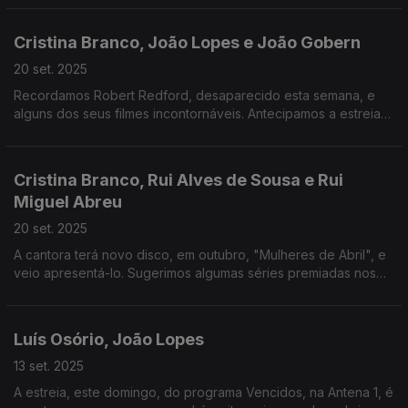
Ribeiro, e assinala Cláudia Cardinale com João Lopes
Cristina Branco, João Lopes e João Gobern
20 set. 2025
Recordamos Robert Redford, desaparecido esta semana, e
alguns dos seus filmes incontornáveis. Antecipamos a estreia
do especial sobre os 80 anos de Bryan Ferry. E ainda
deixamos uma receita de mousse de chocolate...
Cristina Branco, Rui Alves de Sousa e Rui
Miguel Abreu
20 set. 2025
A cantora terá novo disco, em outubro, "Mulheres de Abril", e
veio apresentá-lo. Sugerimos algumas séries premiadas nos
Emmy e assinalamos os 50 anos de "Born to Run", de Bruce
Springsteen.
Luís Osório, João Lopes
13 set. 2025
A estreia, este domingo, do programa Vencidos, na Antena 1, é