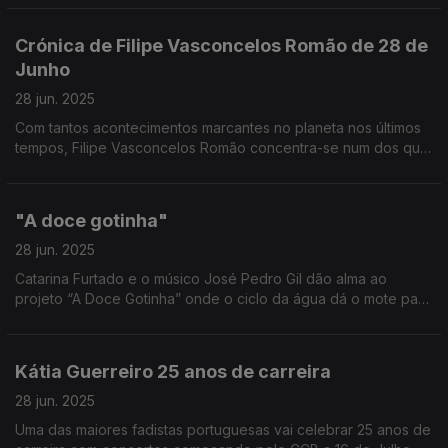
espetáculo.
Crónica de Filipe Vasconcelos Romão de 28 de
Junho
28 jun. 2025
Com tantos acontecimentos marcantes no planeta nos últimos
tempos, Filipe Vasconcelos Romão concentra-se num dos que
tem mais consequências para todos nós: a cimeira da NATO
em Haia.
"A doce gotinha"
28 jun. 2025
Catarina Furtado e o músico José Pedro Gil dão alma ao
projeto “A Doce Gotinha” onde o ciclo da água dá o mote para
um livro infantil que já é espetáculo de teatro. A conversa com
Aurélio Gomes.
Kátia Guerreiro 25 anos de carreira
28 jun. 2025
Uma das maiores fadistas portuguesas vai celebrar 25 anos de