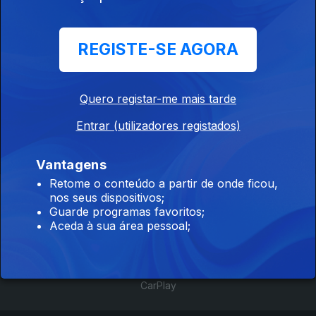
688636
REGISTE-SE AGORA
30 abr. 2023
Quero registar-me mais tarde
Entrar (utilizadores registados)
Vantagens
Retome o conteúdo a partir de onde ficou,
Instale a aplicação
RTP Play
nos seus dispositivos;
Guarde programas favoritos;
Aceda à sua área pessoal;
Disponível para iOS, Android, Apple TV, Android TV e
CarPlay