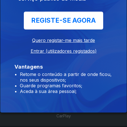
681504
REGISTE-SE AGORA
27 mar. 2023
Diário #1
Quero registar-me mais tarde
Entrar (utilizadores registados)
Vantagens
Retome o conteúdo a partir de onde ficou,
Instale a aplicação
RTP Play
nos seus dispositivos;
Guarde programas favoritos;
Aceda à sua área pessoal;
Disponível para iOS, Android, Apple TV, Android TV e
CarPlay