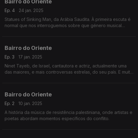
Bairro do Oriente
Ep. 4
24 jan. 2025
Statues of Sinking Man, da Arábia Saudita. À primeira escuta é
normal que nos interroguemos sobre que género musical
atribuir à banda. Rock? Metal? Electrónica? Alternativa?... Para
ouvi-los e muito mais.
Bairro do Oriente
Ep. 3
17 jan. 2025
Ninet Tayeb, de Israel, cantautora e actriz, actualmente uma
das maiores, e mais controversas estrelas, do seu país. E muito
mais.
Bairro do Oriente
Ep. 2
10 jan. 2025
A história da música de resistência palestiniana, onde artistas e
poetas abordam momentos específicos do conflito.