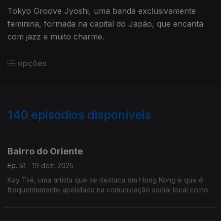
Tokyo Groove Jyoshi, uma banda exclusivamente
feminina, formada na capital do Japão, que encanta
com jazz e muito charme.
opções
140
episódios disponíveis
882806
857227
839581
823386
802880
784866
763862
744298
727408
Bairro do Oriente
Ep. 51
19 dez. 2025
Kay Tsé, uma artista que se destaca em Hong Kong e que é
frequentemente apelidada na comunicação social local como
“diva” e “deusa”. E muito mais.