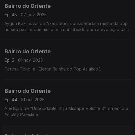
Bairro do Oriente
Ep. 45
07 nov. 2025
Aygun Kazimova, do Azerbaijão, considerada a rainha da pop
no seu país, e que muito tem contribuído para a evolução da
música azeri e da sua importância na cena internacional. E
muito mais.
Bairro do Oriente
Ep. 5
01 nov. 2025
Teresa Teng, a "Eterna Rainha do Pop Asiático".
Bairro do Oriente
Ep. 44
31 out. 2025
A edição de “Unboudable: BDS Mixtape Volume 3”, da editora
Amplify Palestine.