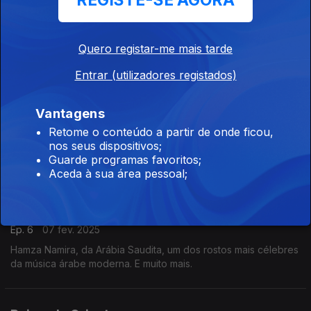
REGISTE-SE AGORA
Ep. 8
21 fev. 2025
Atif Aslam, do Paquistão, premiado com uma estrela na
Quero registar-me mais tarde
Calçada da Fama no Dubai após ter sido nomeado o melhor
cantor do Paquistão. E muito mais.
Entrar (utilizadores registados)
Bairro do Oriente
Vantagens
Ep. 7
14 fev. 2025
Retome o conteúdo a partir de onde ficou,
Majaz, do Barhain, um programa especial a eles dedicado em
nos seus dispositivos;
exlusivo.
Guarde programas favoritos;
Aceda à sua área pessoal;
Bairro do Oriente
Ep. 6
07 fev. 2025
Hamza Namira, da Arábia Saudita, um dos rostos mais célebres
da música árabe moderna. E muito mais.