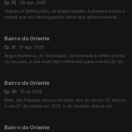
Ep. 32
08 ago. 2025
Statues of Sinking Man, da Arábia Saudita. À primeira escuta é
normal que nos interroguemos sobre que género musical
atribuir à banda. Rock? Metal? Electrónica? Alternativa?... Para
ouvi-los e muito mais.
Bairro do Oriente
Ep. 31
01 ago. 2025
Aygun Kazimova, do Azerbaijão, considerada a rainha da pop
no seu país, e que muito tem contribuído para a evolução da
música azeri e da sua importância na cena internacional. E
muito mais.
Bairro do Oriente
Ep. 30
25 jul. 2025
Maki, das Filipinas, nasceu no último ano do século 20, lançou
o seu EP de estreia em 2023, e de imediato obteve um
sucesso significativo no Spotify. E muito mais.
Bairro do Oriente