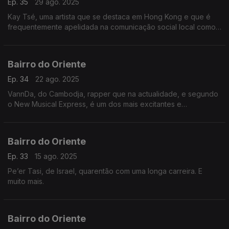
Ep. 35
29 ago. 2025
Kay Tsé, uma artista que se destaca em Hong Kong e que é
frequentemente apelidada na comunicação social local como
“diva” e “deusa”. E muito mais.
Bairro do Oriente
Ep. 34
22 ago. 2025
VannDa, do Cambodja, rapper que na actualidade, e segundo
o New Musical Express, é um dos mais excitantes e
emocionantes músicos do género naquele país asiático. E
muito mais.
Bairro do Oriente
Ep. 33
15 ago. 2025
Pe’er Tasi, de Israel, quarentão com uma longa carreira. E
muito mais.
Bairro do Oriente