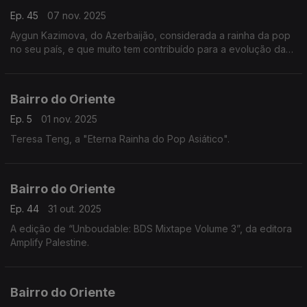
Ep. 45
07 nov. 2025
Aygun Kazimova, do Azerbaijão, considerada a rainha da pop
no seu país, e que muito tem contribuído para a evolução da
música azeri e da sua importância na cena internacional. E
muito mais.
Bairro do Oriente
Ep. 5
01 nov. 2025
Teresa Teng, a "Eterna Rainha do Pop Asiático".
Bairro do Oriente
Ep. 44
31 out. 2025
A edição de “Unboudable: BDS Mixtape Volume 3”, da editora
Amplify Palestine.
Bairro do Oriente