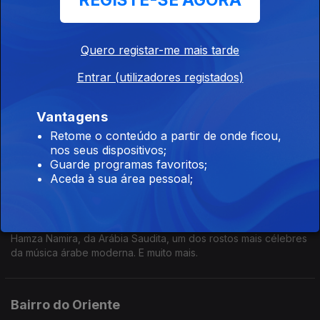
REGISTE-SE AGORA
Ep. 8
21 fev. 2025
Atif Aslam, do Paquistão, premiado com uma estrela na
Calçada da Fama no Dubai após ter sido nomeado o melhor
Quero registar-me mais tarde
cantor do Paquistão. E muito mais.
Entrar (utilizadores registados)
Bairro do Oriente
Ep. 7
14 fev. 2025
Vantagens
Majaz, do Barhain, um programa especial a eles dedicado em
Retome o conteúdo a partir de onde ficou,
exlusivo.
nos seus dispositivos;
Guarde programas favoritos;
Aceda à sua área pessoal;
Bairro do Oriente
Ep. 6
07 fev. 2025
Hamza Namira, da Arábia Saudita, um dos rostos mais célebres
da música árabe moderna. E muito mais.
Bairro do Oriente