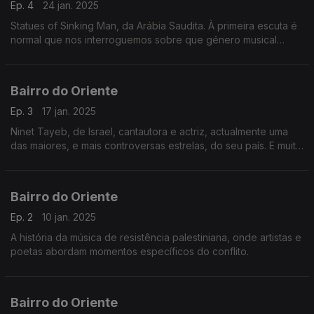
Ep. 4
24 jan. 2025
Statues of Sinking Man, da Arábia Saudita. À primeira escuta é
normal que nos interroguemos sobre que género musical
atribuir à banda. Rock? Metal? Electrónica? Alternativa?... Para
ouvi-los e muito mais.
Bairro do Oriente
Ep. 3
17 jan. 2025
Ninet Tayeb, de Israel, cantautora e actriz, actualmente uma
das maiores, e mais controversas estrelas, do seu país. E muito
mais.
Bairro do Oriente
Ep. 2
10 jan. 2025
A história da música de resistência palestiniana, onde artistas e
poetas abordam momentos específicos do conflito.
Bairro do Oriente