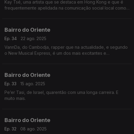
Kay Tsé, uma artista que se destaca em Hong Kong e que é
frequentemente apelidada na comunicação social local como
“diva” e “deusa”. E muito mais.
Bairro do Oriente
Ep. 34
22 ago. 2025
VannDa, do Cambodja, rapper que na actualidade, e segundo
o New Musical Express, é um dos mais excitantes e
emocionantes músicos do género naquele país asiático. E
muito mais.
Bairro do Oriente
Ep. 33
15 ago. 2025
Pe’er Tasi, de Israel, quarentão com uma longa carreira. E
muito mais.
Bairro do Oriente
Ep. 32
08 ago. 2025