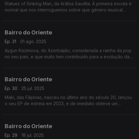
Statues of Sinking Man, da Arábia Saudita. À primeira escuta é
normal que nos interroguemos sobre que género musical
atribuir à banda. Rock? Metal? Electrónica? Alternativa?... Para
ouvi-los e muito mais.
Bairro do Oriente
Ep. 31
01 ago. 2025
Aygun Kazimova, do Azerbaijão, considerada a rainha da pop
no seu país, e que muito tem contribuído para a evolução da
música azeri e da sua importância na cena internacional. E
muito mais.
Bairro do Oriente
Ep. 30
25 jul. 2025
Maki, das Filipinas, nasceu no último ano do século 20, lançou
o seu EP de estreia em 2023, e de imediato obteve um
sucesso significativo no Spotify. E muito mais.
Bairro do Oriente
Ep. 29
18 jul. 2025