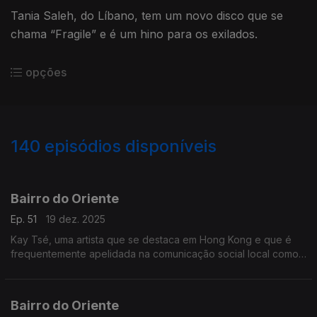
Tania Saleh, do Líbano, tem um novo disco que se
chama “Fragile” e é um hino para os exilados.
opções
140
episódios disponíveis
882806
857227
839581
823386
802880
784866
763862
744298
727408
Bairro do Oriente
Ep. 51
19 dez. 2025
Kay Tsé, uma artista que se destaca em Hong Kong e que é
frequentemente apelidada na comunicação social local como
“diva” e “deusa”. E muito mais.
Bairro do Oriente