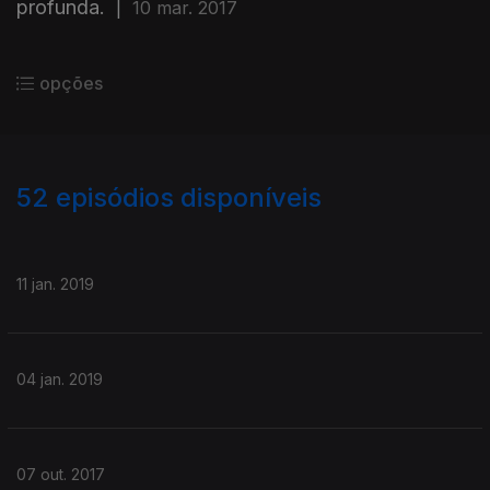
profunda.
|
10 mar. 2017
opções
52
episódios disponíveis
273622
139230
127690
115538
112490
11 jan. 2019
04 jan. 2019
07 out. 2017