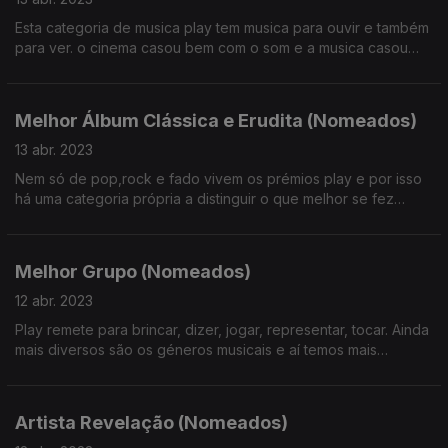
Esta categoria de musica play tem musica para ouvir e também
para ver. o cinema casou bem com o som e a musica casou
bem com o video na arte de ilustrar cancões
Melhor Álbum Clássica e Erudita (Nomeados)
13 abr. 2023
Nem só de pop,rock e fado vivem os prémios play e por isso
há uma categoria própria a distinguir o que melhor se fez
nesse campo
Melhor Grupo (Nomeados)
12 abr. 2023
Play remete para brincar, dizer, jogar, representar, tocar. Ainda
mais diversos são os géneros musicais e aí temos mais
estrangeirismos, que são representativos da diversidade de
estilos dos 4 nomeados para melhor grupo.
Artista Revelação (Nomeados)