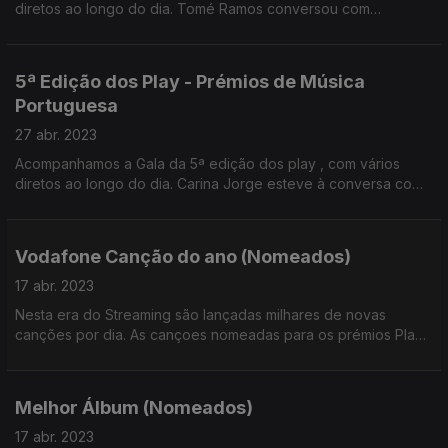
diretos ao longo do dia. Tomé Ramos conversou com
elementos dos Bateu Matou , responsáveis pelo medley dos
candidatos a canção do ano.
5ª Edição dos Play - Prémios de Música
Portuguesa
27 abr. 2023
Acompanhamos a Gala da 5ª edição dos play , com vários
diretos ao longo do dia. Carina Jorge esteve à conversa com
Paulo Carvalho, Diretor geral dos prémios play
Vodafone Canção do ano (Nomeados)
17 abr. 2023
Nesta era do Streaming são lançadas milhares de novas
canções por dia. As cançoes nomeadas para os prémios Play
cruzaram gerações com estilos e vozes disntintas em duetos
ou reinvenções.
Melhor Álbum (Nomeados)
17 abr. 2023