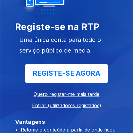
Os nomeados para Artista Revelação.
Registe-se na RTP
Play – Prémios da Música Portuguesa
07 mai. 2024
Uma única conta para todo o
Nomeados para o Prémio Lusofonia.
serviço público de media
Play – Prémios da Música Portuguesa
REGISTE-SE AGORA
06 mai. 2024
Os nomeados para o melhor álbum de Fado.
Quero registar-me mais tarde
Entrar (utilizadores registados)
Play – Prémios da Música Portuguesa
03 mai. 2024
Vantagens
Nomeados para melhor artista feminino.
Retome o conteúdo a partir de onde ficou,