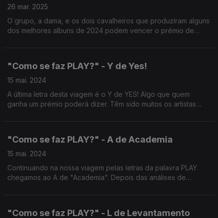
26 mar. 2025
O grupo, a dama, e os dois cavalheiros que produziram alguns
dos melhores albuns de 2024 podem vencer o prémio de
Melhor Álbum dos Prémios PLAY 2025. Quem são eles?
"Como se faz PLAY?" - Y de Yes!
15 mai. 2024
A última letra desta viagem é o Y de YES! Algo que quem
ganha um prémio poderá dizer. Têm sido muitos os artistas
distinguidos pelos prémios da música portuguesa. A questão
aqui é: que impacto tem isso na sua carreira.
"Como se faz PLAY?" - A de Academia
15 mai. 2024
Continuando na nossa viagem pelas letras da palavra PLAY
chegamos ao A de "Academia". Depois das análises de
vendas e do trabalho dos comités, são escolhidos nomeados.
Ora: Quem são os elementos que votam nos vencedores?
"Como se faz PLAY?" - L de Levantamento