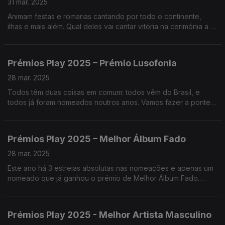
31 mar. 2025
Animam festas e romarias cantando por todo o continente,
ilhas e mais além. Qual deles vai cantar vitória na cerimónia a 3
de abril?
Prémios Play 2025 – Prémio Lusofonia
28 mar. 2025
Todos têm duas coisas em comum: todos vêm do Brasil, e
todos já foram nomeados noutros anos. Vamos fazer a ponte
sobre o Atlântico e conhecer cada uma das canções
nomeadas para o Prémio Lusofonia.
Prémios Play 2025 – Melhor Álbum Fado
28 mar. 2025
Este ano há 3 estreias absolutas nas nomeações e apenas um
nomeado que já ganhou o prémio de Melhor Álbum Fado.
Vamos saber quem são?
Prémios Play 2025 - Melhor Artista Masculino