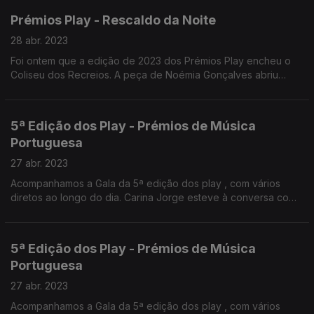
Prémios Play - Rescaldo da Noite
28 abr. 2023
Foi ontem que a edição de 2023 dos Prémios Play encheu o
Coliseu dos Recreios. A peça de Noémia Gonçalves abriu
caminho para a conversa com Luís Oliveira sobre esta
cerimónia e os seus vencedores.
5ª Edição dos Play - Prémios de Música
Portuguesa
27 abr. 2023
Acompanhamos a Gala da 5ª edição dos play , com vários
diretos ao longo do dia. Carina Jorge esteve à conversa com
os Calema e também com Nuno Ribeiro, nomeados para o
melhor grupo 2023
5ª Edição dos Play - Prémios de Música
Portuguesa
27 abr. 2023
Acompanhamos a Gala da 5ª edição dos play , com vários