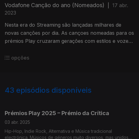
Vodafone Canção do ano (Nomeados)
|
17 abr.
2023
Nesta era do Streaming são lançadas milhares de
novas canções por dia. As cançoes nomeadas para os
prémios Play cruzaram gerações com estilos e vozes
disntintas em duetos ou reinvenções.
opções
43
episódios disponíveis
838178
767966
685733
684802
Prémios Play 2025 – Prémio da Crítica
03 abr. 2025
Hip-Hop, Indie Rock, Alternativa e Música tradicional
electrónica. Músicos de géneros muito diversos, mas unidos