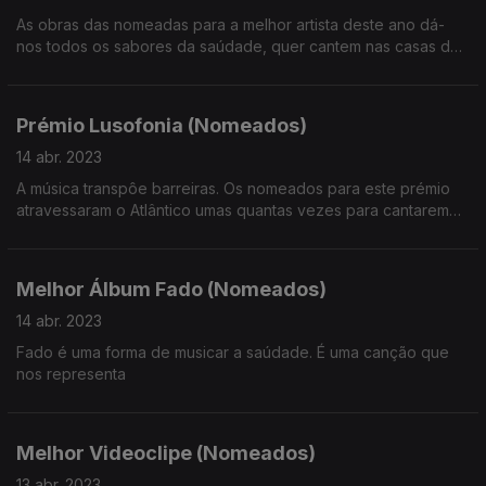
As obras das nomeadas para a melhor artista deste ano dá-
nos todos os sabores da saúdade, quer cantem nas casas de
fado,nos palcos de concerto,na eurovisão ou num teledisco
Prémio Lusofonia (Nomeados)
14 abr. 2023
A música transpôe barreiras. Os nomeados para este prémio
atravessaram o Atlântico umas quantas vezes para cantarem
em dueto ou a solo
Melhor Álbum Fado (Nomeados)
14 abr. 2023
Fado é uma forma de musicar a saúdade. É uma canção que
nos representa
Melhor Videoclipe (Nomeados)
13 abr. 2023