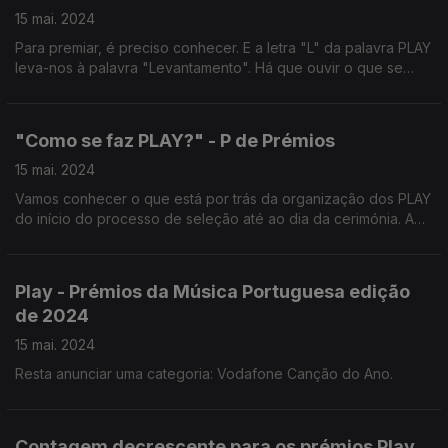
15 mai. 2024
Para premiar, é preciso conhecer. E a letra "L" da palavra PLAY
leva-nos à palavra "Levantamento". Há que ouvir o que se
conhece mas também o que não se conhece. Como é que é
feito o levantamento de todos os nomeados?
"Como se faz PLAY?" - P de Prémios
15 mai. 2024
Vamos conhecer o que está por trás da organização dos PLAY
do início do processo de seleção até ao dia da cerimónia. A
letra P é também a inicial de Prémios. Prémios em 14
categorias. Como se decidiu quais são elas?
Play - Prémios da Música Portuguesa edição
de 2024
15 mai. 2024
Resta anunciar uma categoria: Vodafone Canção do Ano.
Contagem decrescente para os prémios Play