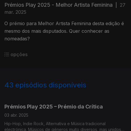
Prémios Play 2025 - Melhor Artista Feminina
|
27
mar. 2025
O prémio para Melhor Artista Feminina desta edição é
mesmo dos mais disputados. Quer conhecer as
nomeadas?
opções
43
episódios disponíveis
838178
767966
685733
684802
Prémios Play 2025 – Prémio da Crítica
03 abr. 2025
Hip-Hop, Indie Rock, Alternativa e Música tradicional
electrónica. Músicos de géneros muito diversos, mas unidos