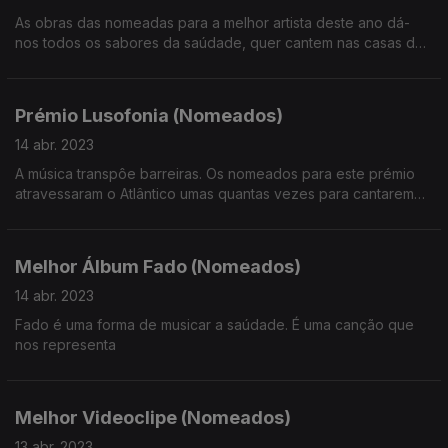
As obras das nomeadas para a melhor artista deste ano dá-
nos todos os sabores da saúdade, quer cantem nas casas de
fado,nos palcos de concerto,na eurovisão ou num teledisco
Prémio Lusofonia (Nomeados)
14 abr. 2023
A música transpôe barreiras. Os nomeados para este prémio
atravessaram o Atlântico umas quantas vezes para cantarem
em dueto ou a solo
Melhor Álbum Fado (Nomeados)
14 abr. 2023
Fado é uma forma de musicar a saúdade. É uma canção que
nos representa
Melhor Videoclipe (Nomeados)
13 abr. 2023