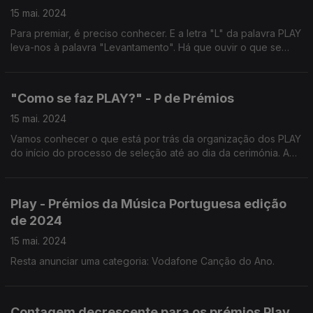
15 mai. 2024
Para premiar, é preciso conhecer. E a letra "L" da palavra PLAY
leva-nos à palavra "Levantamento". Há que ouvir o que se
conhece mas também o que não se conhece. Como é que é
feito o levantamento de todos os nomeados?
"Como se faz PLAY?" - P de Prémios
15 mai. 2024
Vamos conhecer o que está por trás da organização dos PLAY
do início do processo de seleção até ao dia da cerimónia. A
letra P é também a inicial de Prémios. Prémios em 14
categorias. Como se decidiu quais são elas?
Play - Prémios da Música Portuguesa edição
de 2024
15 mai. 2024
Resta anunciar uma categoria: Vodafone Canção do Ano.
Contagem decrescente para os prémios Play