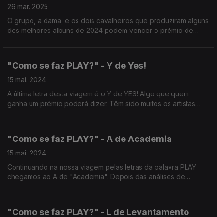
26 mar. 2025
O grupo, a dama, e os dois cavalheiros que produziram alguns
dos melhores albuns de 2024 podem vencer o prémio de
Melhor Álbum dos Prémios PLAY 2025. Quem são eles?
"Como se faz PLAY?" - Y de Yes!
15 mai. 2024
A última letra desta viagem é o Y de YES! Algo que quem
ganha um prémio poderá dizer. Têm sido muitos os artistas
distinguidos pelos prémios da música portuguesa. A questão
aqui é: que impacto tem isso na sua carreira.
"Como se faz PLAY?" - A de Academia
15 mai. 2024
Continuando na nossa viagem pelas letras da palavra PLAY
chegamos ao A de "Academia". Depois das análises de
vendas e do trabalho dos comités, são escolhidos nomeados.
Ora: Quem são os elementos que votam nos vencedores?
"Como se faz PLAY?" - L de Levantamento