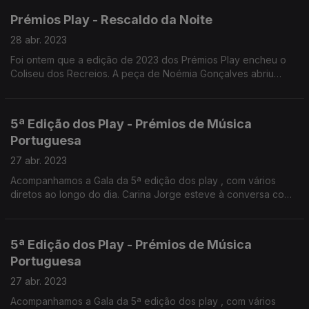
Prémios Play - Rescaldo da Noite
28 abr. 2023
Foi ontem que a edição de 2023 dos Prémios Play encheu o
Coliseu dos Recreios. A peça de Noémia Gonçalves abriu
caminho para a conversa com Luís Oliveira sobre esta
cerimónia e os seus vencedores.
5ª Edição dos Play - Prémios de Música
Portuguesa
27 abr. 2023
Acompanhamos a Gala da 5ª edição dos play , com vários
diretos ao longo do dia. Carina Jorge esteve à conversa com
os Calema e também com Nuno Ribeiro, nomeados para o
melhor grupo 2023
5ª Edição dos Play - Prémios de Música
Portuguesa
27 abr. 2023
Acompanhamos a Gala da 5ª edição dos play , com vários