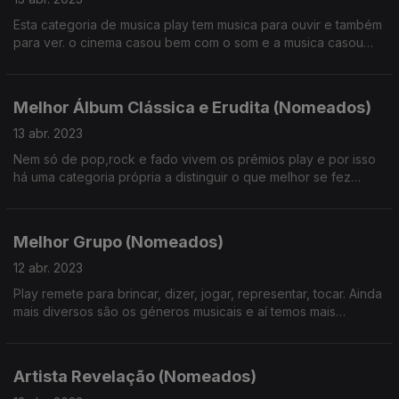
Esta categoria de musica play tem musica para ouvir e também
para ver. o cinema casou bem com o som e a musica casou
bem com o video na arte de ilustrar cancões
Melhor Álbum Clássica e Erudita (Nomeados)
13 abr. 2023
Nem só de pop,rock e fado vivem os prémios play e por isso
há uma categoria própria a distinguir o que melhor se fez
nesse campo
Melhor Grupo (Nomeados)
12 abr. 2023
Play remete para brincar, dizer, jogar, representar, tocar. Ainda
mais diversos são os géneros musicais e aí temos mais
estrangeirismos, que são representativos da diversidade de
estilos dos 4 nomeados para melhor grupo.
Artista Revelação (Nomeados)