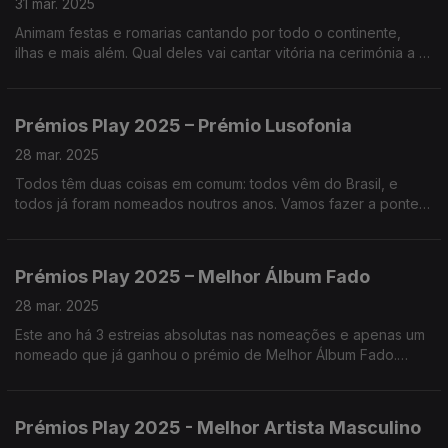
31 mar. 2025
Animam festas e romarias cantando por todo o continente,
ilhas e mais além. Qual deles vai cantar vitória na cerimónia a 3
de abril?
Prémios Play 2025 – Prémio Lusofonia
28 mar. 2025
Todos têm duas coisas em comum: todos vêm do Brasil, e
todos já foram nomeados noutros anos. Vamos fazer a ponte
sobre o Atlântico e conhecer cada uma das canções
nomeadas para o Prémio Lusofonia.
Prémios Play 2025 – Melhor Álbum Fado
28 mar. 2025
Este ano há 3 estreias absolutas nas nomeações e apenas um
nomeado que já ganhou o prémio de Melhor Álbum Fado.
Vamos saber quem são?
Prémios Play 2025 - Melhor Artista Masculino