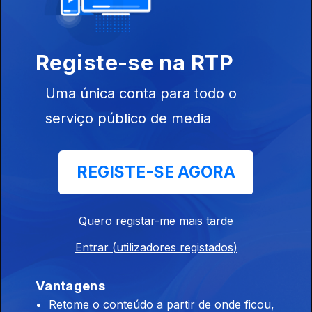
Os nomeados para Artista Revelação.
Registe-se na RTP
Play – Prémios da Música Portuguesa
07 mai. 2024
Uma única conta para todo o
Nomeados para o Prémio Lusofonia.
serviço público de media
Play – Prémios da Música Portuguesa
REGISTE-SE AGORA
06 mai. 2024
Os nomeados para o melhor álbum de Fado.
Quero registar-me mais tarde
Entrar (utilizadores registados)
Play – Prémios da Música Portuguesa
03 mai. 2024
Vantagens
Nomeados para melhor artista feminino.
Retome o conteúdo a partir de onde ficou,