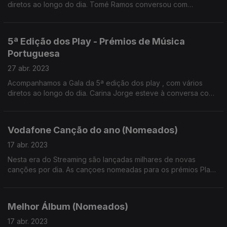
diretos ao longo do dia. Tomé Ramos conversou com
elementos dos Bateu Matou , responsáveis pelo medley dos
candidatos a canção do ano.
5ª Edição dos Play - Prémios de Música
Portuguesa
27 abr. 2023
Acompanhamos a Gala da 5ª edição dos play , com vários
diretos ao longo do dia. Carina Jorge esteve à conversa com
Paulo Carvalho, Diretor geral dos prémios play
Vodafone Canção do ano (Nomeados)
17 abr. 2023
Nesta era do Streaming são lançadas milhares de novas
canções por dia. As cançoes nomeadas para os prémios Play
cruzaram gerações com estilos e vozes disntintas em duetos
ou reinvenções.
Melhor Álbum (Nomeados)
17 abr. 2023