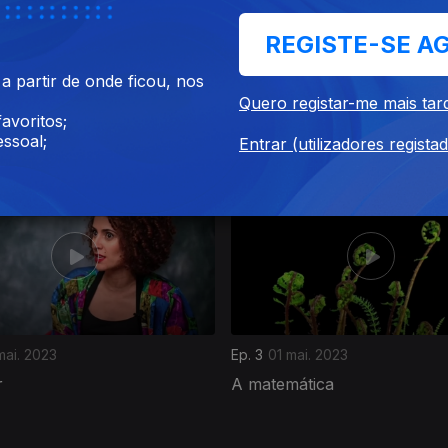
REGISTE-SE A
 partir de onde ficou, nos
un. 2023
Ep. 7
05 jun. 2023
Quero registar-me mais tar
avoritos;
volvimento humano
A hipnose
ssoal;
Entrar (utilizadores regista
mai. 2023
Ep. 3
01 mai. 2023
r
A matemática