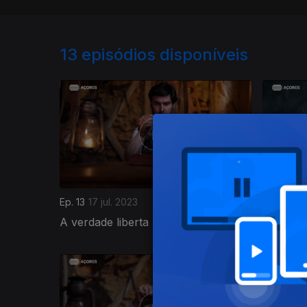
13
episódios disponíveis
Ep. 13
17 jul. 2023
Ep. 12
10 
A verdade liberta
A mente