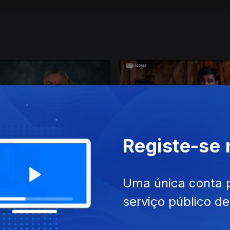
Registe-se
jul. 2023
Ep. 11
03 jul. 2023
 nao mente
As histórias que a História c
Uma única conta 
serviço público d