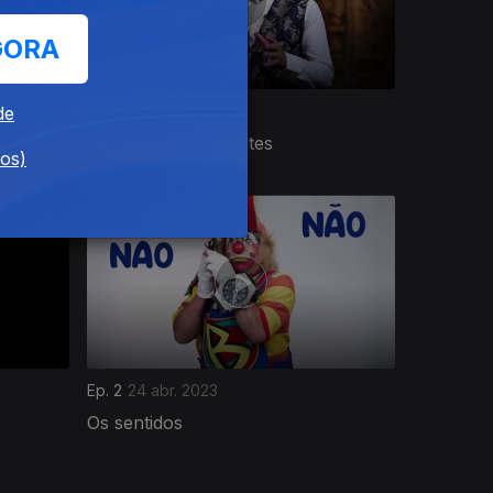
GORA
Ep. 6
29 mai. 2023
de
Tesouro de prudentes
dos)
Ep. 2
24 abr. 2023
Os sentidos