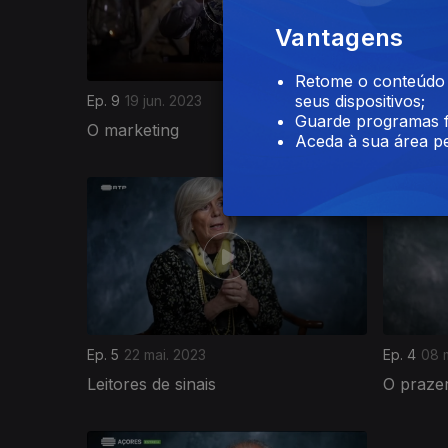
Vantagens
Retome o conteúdo a
seus dispositivos;
Ep. 9
19 jun. 2023
Ep. 8
12 j
Guarde programas f
O marketing
O desen
Aceda à sua área pe
687481
Ep. 5
22 mai. 2023
Ep. 4
08 
Leitores de sinais
O praze
685958