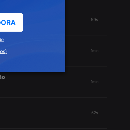
59s
GORA
de
1min
dos)
ão
1min
52s