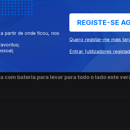
 dobrável Razr 50 Ultra
REGISTE-SE A
 partir de onde ficou, nos
Quero registar-me mais tar
avoritos;
 trotinete elétrica da marca chinesa
ssoal;
Entrar (utilizadores regista
ca com bateria para levar para todo o lado este ver