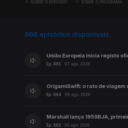
SOBRE O EPISÓDIO
SOBRE O PROGRAMA
866
episódios disponíveis
943780
939932
935751
União Europeia inicia registo of
Ep. 865
07 ago. 2026
OrigamiSwift: o rato de viage
Ep. 864
06 ago. 2026
Marshall lança 1959BJA, primei
Ep. 863
05 ago. 2026