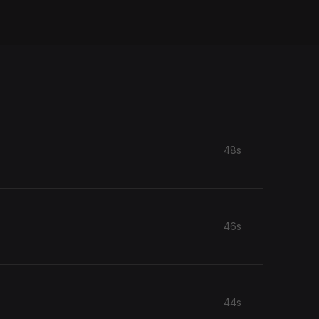
48s
46s
44s