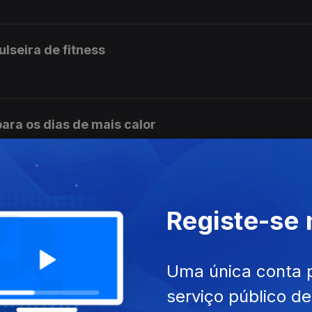
pulseira de fitness
ara os dias de mais calor
romete refrescar os dias mais quentes do verão
Registe-se
Uma única conta 
rone de viagem
serviço público d