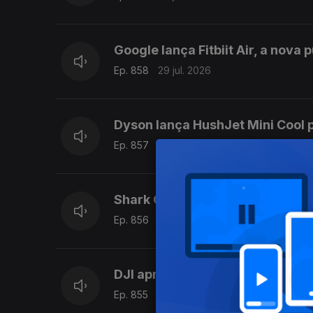
Google lança Fitbiit Air, a nova 
Ep. 858
29 jul. 2026
Dyson lança HushJet Mini Cool p
Ep. 857
28 jul. 2026
Shark ChillPill: o gadget que p
Ep. 856
27 jul. 2026
DJI apresenta Air 3S, o novo d
Ep. 855
24 jul. 2026