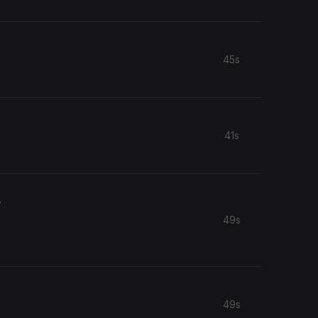
45s
41s
s
49s
49s