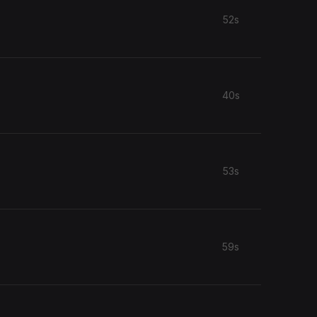
52s
40s
53s
59s