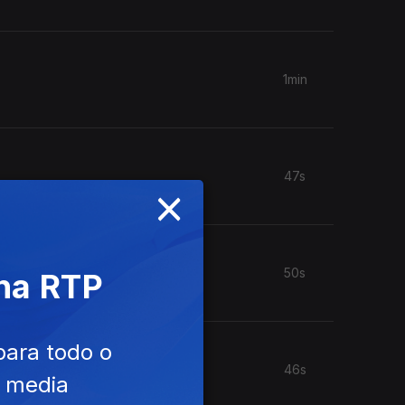
1min
47s
×
50s
 na RTP
para todo o
46s
e media