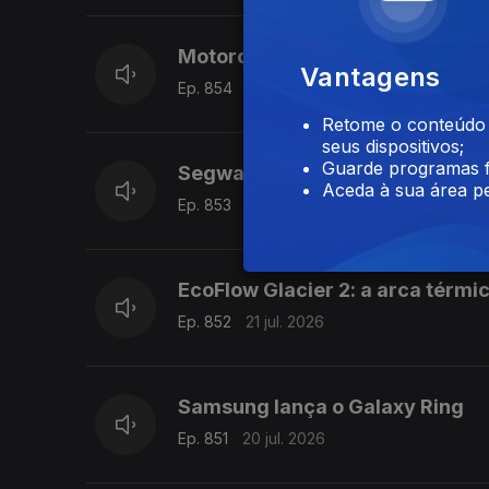
Motorola apresenta o telemóvel
Vantagens
Ep. 854
23 jul. 2026
Retome o conteúdo a
seus dispositivos;
Guarde programas f
Segway-Ninebot ZT3 Pro: a nova
Aceda à sua área pe
Ep. 853
22 jul. 2026
EcoFlow Glacier 2: a arca térmi
Ep. 852
21 jul. 2026
Samsung lança o Galaxy Ring
Ep. 851
20 jul. 2026