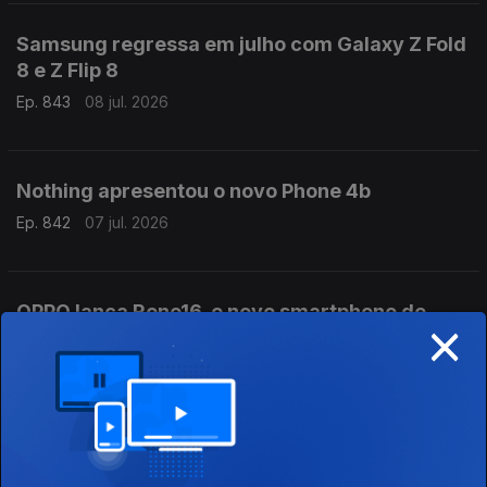
Samsung regressa em julho com Galaxy Z Fold
8 e Z Flip 8
Ep. 843
08 jul. 2026
Nothing apresentou o novo Phone 4b
Ep. 842
07 jul. 2026
OPPO lança Reno16, o novo smartphone de
×
gama média-alta
Ep. 841
06 jul. 2026
Microsoft atualiza tablets profissionais com
Qualcomm Snapdragon X2