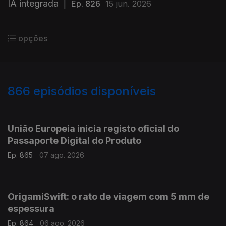
IA integrada
|
Ep. 826
15 jun. 2026
opções
866
episódios disponíveis
943780
939932
935751
931928
União Europeia inicia registo oficial do
Passaporte Digital do Produto
Ep. 865
07 ago. 2026
OrigamiSwift: o rato de viagem com 5 mm de
espessura
Ep. 864
06 ago. 2026