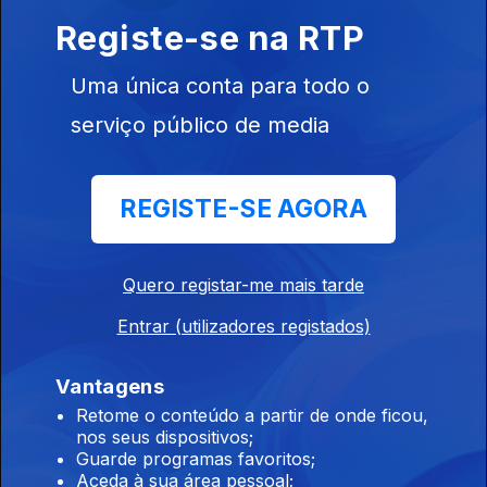
Registe-se na RTP
Ep. 840
03 jul. 2026
Uma única conta para todo o
Sennheiser apresenta Momentum 5 Wireless,
serviço público de media
o novo topo de gama com sustenbilidade e
aúdio de alta resolução
Ep. 839
02 jul. 2026
REGISTE-SE AGORA
Quero registar-me mais tarde
SNAP lança óculos autónomos de realidade
aumentada, os AR Glasses
Entrar (utilizadores registados)
Ep. 838
01 jul. 2026
Vantagens
Retome o conteúdo a partir de onde ficou,
nos seus dispositivos;
Chegam ao mercado os novos computadores
Guarde programas favoritos;
portáteis Nvidia RTX Spark
Aceda à sua área pessoal;