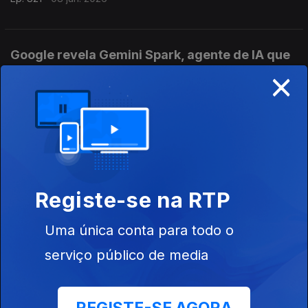
Google revela Gemini Spark, agente de IA que
×
executa tarefas sem intervenção humana
Ep. 820
05 jun. 2026
Mercado móvel atinge novo recorde com três
mil milhões de ligações 5G
Ep. 819
04 jun. 2026
Registe-se na RTP
Uma única conta para todo o
RedMagic anuncia os novos smartphones topo
serviço público de media
de gama
Ep. 818
03 jun. 2026