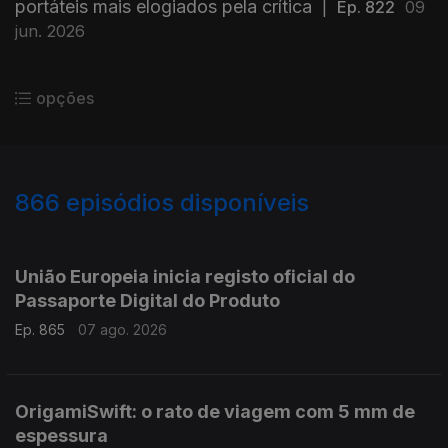
portáteis mais elogiados pela crítica
|
Ep. 822
09
jun. 2026
opções
866
episódios disponíveis
943780
939932
935751
931928
929040
924204
920838
916472
913517
909954
União Europeia inicia registo oficial do
Passaporte Digital do Produto
Ep. 865
07 ago. 2026
OrigamiSwift: o rato de viagem com 5 mm de
espessura