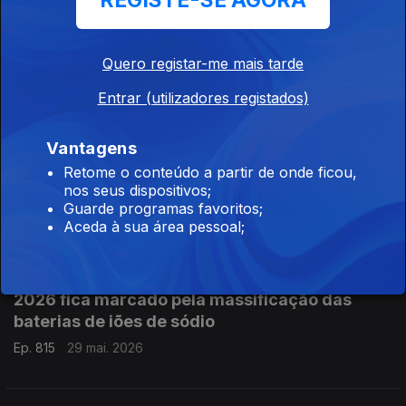
REGISTE-SE AGORA
Investigadores da Universidade de Coimbra
criam novo condutor transparente para ecrãs
Quero registar-me mais tarde
flexíveis
Entrar (utilizadores registados)
Ep. 817
02 jun. 2026
Vantagens
Retome o conteúdo a partir de onde ficou,
Google apresenta o Gemini 3.5 Flash: novo
nos seus dispositivos;
modelo de linguagem
Guarde programas favoritos;
Ep. 816
01 jun. 2026
Aceda à sua área pessoal;
2026 fica marcado pela massificação das
baterias de iões de sódio
Ep. 815
29 mai. 2026