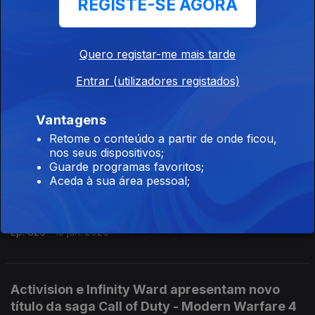
REGISTE-SE AGORA
dupla que está a transformar os tablets mais
recentes
Ep. 828
17 jun. 2026
Quero registar-me mais tarde
Entrar (utilizadores registados)
Wi-Fi 7: velocidades e capacidades múltiplas
como nunca antes visto
Vantagens
Ep. 827
16 jun. 2026
Retome o conteúdo a partir de onde ficou,
nos seus dispositivos;
Guarde programas favoritos;
Aceda à sua área pessoal;
A nova geração de memória RAM LPDDR5X
tem IA integrada
Ep. 826
15 jun. 2026
Activision e Infinity Ward apresentam novo
título da saga Call of Duty - Modern Warfare 4