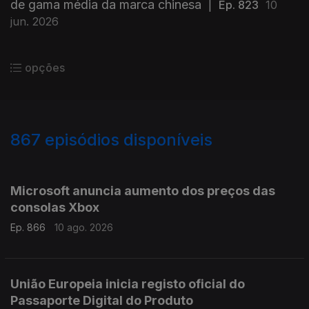
de gama média da marca chinesa
|
Ep. 823
10
jun. 2026
opções
867
episódios disponíveis
943783
939938
937046
931927
929039
924203
Microsoft anuncia aumento dos preços das
consolas Xbox
Ep. 866
10 ago. 2026
União Europeia inicia registo oficial do
Passaporte Digital do Produto